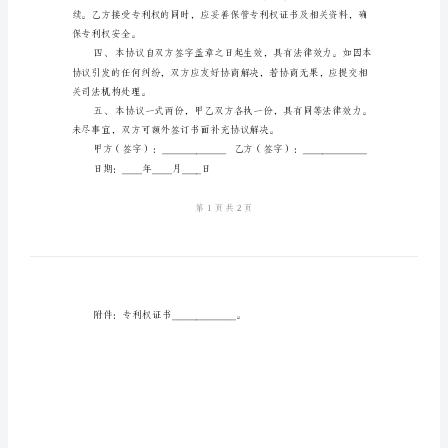
样
_____________。
本
2024
议：
年
专
利
协议或权利质押等情况。
转
让
合
售或以其他方式处置。
同
协
议