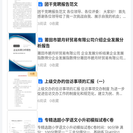
团干竞聘报告范文
华
团干竞聘报告范文 各位领导、各位评委： 大家好！ 首先
感谢各位领导给了我一次挑战自我、展示自我的机会；
人
同时感谢各位领导多年来对我的教育和培养。我觉得这
3
阅读
0
收藏
次竟聘对我个人来说不
民
共
莆田市碧月轩贸易有限公司介绍企业发展分
析报告
和
莆田市碧月轩贸易有限公司 企业发展分析结果企业发展
指数得分企业发展指数得分莆田市碧月轩贸易有限公司
国
综合得分说明：企业发展指数根据企业规模、企业创
1
阅读
0
收藏
新、企业风险、企业活力四个维度对企业发展情况进行
专
评价。
付费
利
上级交办的信访事项的汇报（一）
上级交办的信访事项的汇报 信访事项交办制度 为进一步
法》
促进信访交办工作的制度化和规范化，建立为民、务
实、高效的工作机制，切实解决群众反映的信访问题，
6
阅读
0
收藏
的
根据国务院《信访条例》和有关规定，制定本
有
专精选题小学语文小升初模拟试卷C卷
关
专精选题小学语文小升初模拟试卷C卷时间：90分钟 满
分：100分题号一二三总分得分一、基础练习(40分)1. 给