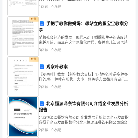
规
下列句子排序（______）金苹第一个跳。（______）她从
1
阅读
0
收藏
踏跳板上跃起，双手一按
定，
付费
为
手把手教你做妈妈：想站立的蛋宝宝教案分
享
明
随着社会经济的发展，现代人对于婚姻和生子的态度越
来越开放，而且在这个网络化时代，各种育儿知识也越
确
来越容易获取。然而，无论是通过书籍还是互联网，育
3
阅读
0
收藏
儿知识都是丰富多样的，如何在众多的育儿知识中选择
双
适合自己
付费
方
观察叶教案
《观察叶》教案 【科学概念目标】1.植物的叶是多种多
之
样的,每一种叶在形状、大小、颜色等方面都具有自己的
特征。2.知道植物的叶是有生命的,会长大、会变化也会
间
2
阅读
0
收藏
死亡。 【科
的
北京恒源泽餐饮有限公司介绍企业发展分析
权
报告
北京恒源泽餐饮有限公司 企业发展分析结果企业发展指
利
数得分企业发展指数得分北京恒源泽餐饮有限公司综合
得分说明：企业发展指数根据企业规模、企业创新、企
义
2
阅读
0
收藏
业风险、企业活力四个维度对企业发展情况进行评价。
该企