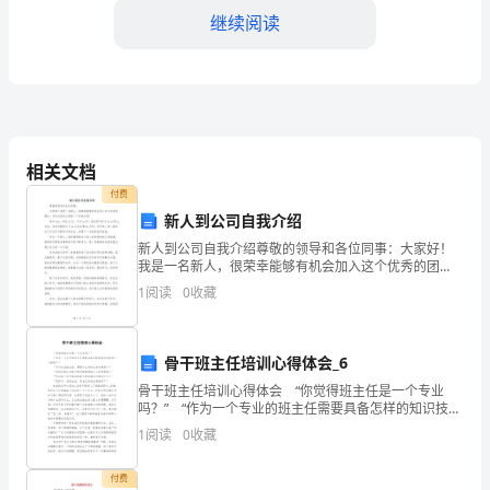
继续阅读
（转
让
方）：
附件
_____________；
相关文档
乙
付费
方
新人到公司自我介绍
新人到公司自我介绍尊敬的领导和各位同事：大家好！
（受
我是一名新人，很荣幸能够有机会加入这个优秀的团
队，并在这里向大家做一下自我介绍。我叫xxx，来自xx
让
1
阅读
0
收藏
市，今年xx岁。我本科毕业于xx大学xx专业，毕业后
方）：
骨干班主任培训心得体会_6
_____________。
骨干班主任培训心得体会 “你觉得班主任是一个专业
根
吗？” “作为一个专业的班主任需要具备怎样的知识技能
和个人特质？” “作为专业班主任，需要什么样的支持与
1
阅读
0
收藏
据
帮助？” “您担任班主任的年限和选
《中
付费