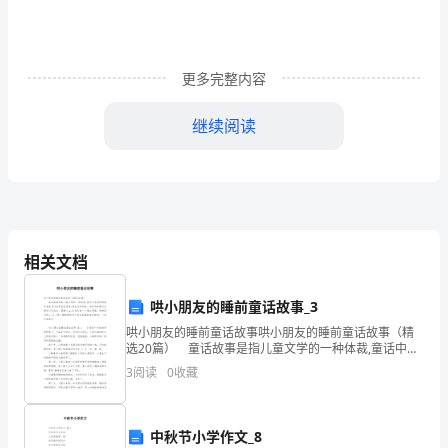
员，
就
更多完整内容
不
继续阅读
得
不
需
要
相关文档
编
别说你来过青岛！
写
哄小朋友的睡前童话故事_3
哄小朋友的睡前童话故事哄小朋友的睡前童话故事（精
导
选20篇） 童话故事是指儿童文学的一种体裁,童话中丰
富的想象和夸张可以活跃你的思维;那生动的形象、美妙
3
阅读
0
收藏
游
的故事可以帮你认识社会、理解人生,引导你做一个
词，
中秋节小学作文_8