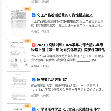
想，
3
阅读
0
收藏
等信息。 3、本卷共三大题型分别为单选题、多选
向
付费
化工产品检测质量的可靠性措施论文
游
化工产品检测质量的可靠性措施论文 化工产品检测质量
的可靠性措施论文 化工行业平安生产很大程度上得益
客
于化工产品的质量，所以我们必须对化工产品的质量检
4
阅读
0
收藏
测进展高度重视。在对其进展检测的过程中，主要采用
传
的
付费
播
2023（突破训练）024学年北师大版八年级
2
/
36
物理上册《第一章 物态变化温度》同步练习精品
文
2023-2024 学年北师大版八年级物理上册《第一章 物态
变化温度》同步练习题带答案学校:___________班级：
化
___________姓名：___________考号：___________一
4
阅读
0
收藏
知
识
国庆节活动方案_37
国庆节活动方案 国庆节活动方案1 一、活动目标：
的
1、在幼儿了解中华民族关于国庆节日的有关知识的基础
上，激发幼儿做一个中国小公民的自豪之情。 2、幼儿
0
阅读
0
收藏
讲
和全体教师一起过节，体验国庆节日带来
解
付费
小学音乐教学法《儿童音乐实践教程 小学