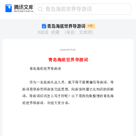
青
青岛海底世界导游词
岛
青岛海底世界导游词
付费
海
8
阅读
收藏
（
来自
：
文库吧
）
底
世
界
导
游
词
青岛海底世界导游词
青