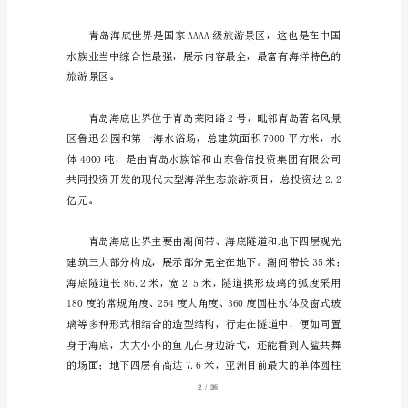
界
导
各位团友：
游
词
作
为
一
名
旅
游
从
1
/
36
业
人