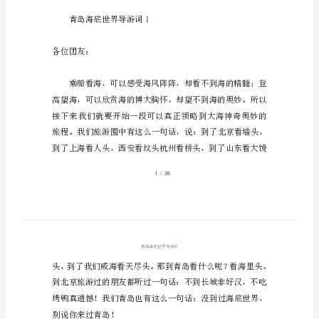
岛
海
底
世
界
底世界导游词，欢迎大家分享。
导
游
词
青
岛
海
底
青岛海底世界导游词1
世