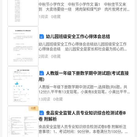
导
旅游景区。
中秋节小学作文 中秋节小学作文 篇1 中秋佳节又来
到 大卖场要绕一绕 烤肉架和煤气炉 肉片炭烤才对
游
味 调味料要准备足 少了一味就不妙 中秋小孩戴柚
1
阅读
0
收藏
帽 亲朋好友齐报到
词
是
幼儿园班级安全工作心得体会总结
导
幼儿园班级安全工作心得体会总结幼儿园班级安全工作
心得体会总结 幼儿园安全是家长和社会最为担心的问
游
题，校园做好安全教育工作很有必要。下面小编为你整
2
阅读
0
收藏
理了班级学期安全工作计划，希望对你有所帮助!
员
人教版一年级下册数学期中测试题(考试直接
同
亿元。
用)
游
人教版一年级下册数学期中测试题一.选择题(共6题，共
12分)1.平平有13支铅笔，小美有8支铅笔，小美比平平
客
少（ ）支。A.6 B.5 C.42.把一些铅笔放在
13
阅读
0
收藏
交
付费
食品安全监管人员专业知识综合检测试卷B
流
卷 附解析
食品安全监管人员专业知识综合检测试卷B卷 附解析注
思
意事项：1、考试时间：90分钟，本卷满分为100分。
2、请首先按要求在试卷的指定位置填写您的姓名、单位