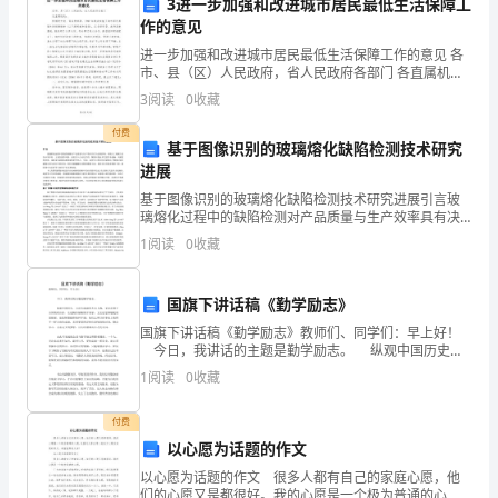
3进一步加强和改进城市居民最低生活保障工
作的意见
幼
进一步加强和改进城市居民最低生活保障工作的意见 各
儿
市、县（区）人民政府，省人民政府各部门 各直属机
构： 根据党中央、国务院部署，1997年我省实施了城市
3
阅读
0
收藏
园
居民最低生活保障制度（
自理能力的培养
付费
0-
基于图像识别的玻璃熔化缺陷检测技术研究
进展
3
基于图像识别的玻璃熔化缺陷检测技术研究进展引言玻
岁
璃熔化过程中的缺陷检测对产品质量与生产效率具有决
定性影响，传统人工检测方式存在效率低、主观性强等
1
阅读
0
收藏
局限，亟需引入自动化手段。图像识别技术凭借其非接
早
触、高精
期
国旗下讲话稿《勤学励志》
国旗下讲话稿《勤学励志》教师们、同学们：早上好！
教
力。
今日，我讲话的主题是勤学励志。 纵观中国历史，
凡是有成就的杰出人物，无论是善于治国的政治家，还
育
盥洗教育
1
阅读
0
收藏
是胸怀韬略的军事家；无论是思维敏捷的思想家，还是
开
付费
以心愿为话题的作文
展
以心愿为话题的作文 很多人都有自己的家庭心愿，他
工
们的心愿又是都很好。我的心愿是一个极为普通的心