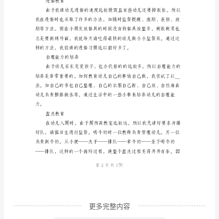
育
开
展
工
安全教育
作
计
划
第1页共
范
文
更多完整内容