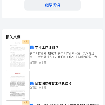
合
继续阅读
集
幼
儿
相关文档
保
付费
育
学年工作计划_7
教
学年工作计划【推荐】学年工作计划三篇 光阴的迅
速，一眨眼就过去了，我们的工作又进入新的阶段，为
了今后更好的工作发展，写一份计划，为接下来的工作
师
2
阅读
0
收藏
做准备吧！拟起计划来就毫无头绪？以下是小编整理的
学年
工
作总结《幼儿保育教师工作总结》。
作
进餐教育
民族团结教育工作总结_6
总
0
阅读
0
收藏
结
与
付费