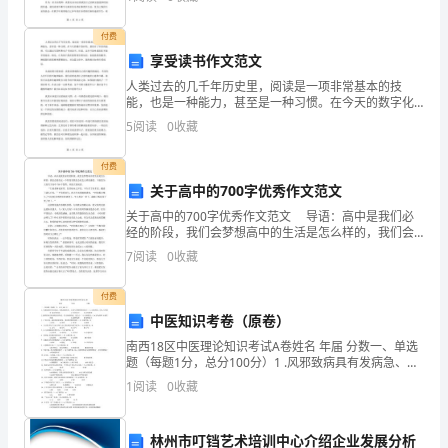
重点也日益明确和专业化。那么我们来看一下，今年学
挥
校音乐教
付费
1
的
享受读书作文范文
人类过去的几千年历史里，阅读是一项非常基本的技
作
能，也是一种能力，甚至是一种习惯。在今天的数字化
时代，我们有了更多的选择，可以通过互联网和电子书
用
5
阅读
0
收藏
来读书。但是，这并不意味着我们不能享受阅读。相
反，它有助于
越
付费
关于高中的700字优秀作文范文
来
关于高中的700字优秀作文范文 导语：高中是我们必
越
经的阶段，我们会梦想高中的生活是怎么样的，我们会
想在这一个阶段里我们会有怎么样的感受。下面思为大
7
阅读
0
收藏
重
家关于高中700字优秀，欢迎大家阅读。 “门前
要，
付费
中医知识考卷（原卷）
本
南西18区中医理论知识考试A卷姓名 年届 分数一、单选
题（每题1分，总分100分）1 .风邪致病具有发病急、变
课
化快的特点，主要与其哪种性质相关（）x 正确答案：D
1
阅读
0
收藏
A.风为阳邪 B.风性轻扬 C.风性
题
设
林州市叮铛艺术培训中心介绍企业发展分析