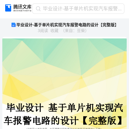
毕
毕业设计-基于单片机实现汽车报警电路的设计【完整版】
业
毕业设计-基于单片机实现汽车报警电路的设计【完整版】
设
3
阅读
收藏
（
来自
：
豆柴
）
计-
基
于
单
片
机
实