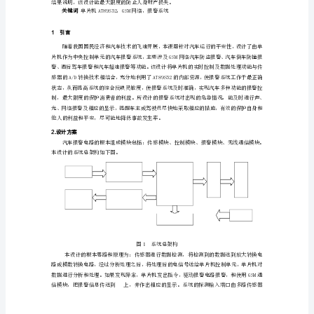
计
【完
整
版】
基
于
单
片
机
实
现
汽