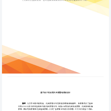
现
汽
车
报
警
电
路
的
设