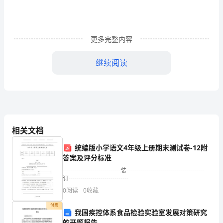
车
报
警
更多完整内容
电
继续阅读
路
的
设
摘要
计
相关文档
摘
统编版小学语文4年级上册期末测试卷-12附
结果说明，该设计
答案及评分标准
要
关键词
单片机AT89S52，GSM网络，报警系统
-----------------------------装---------------------------------------
人
订------------------------------
0
阅读
0
收藏
1引言
们
付费
平
我国疾控体系食品检验实验室发展对策研究
的开题报告