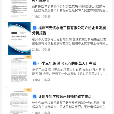
安
我国疾控体系食品检验实验室发展对策研究的开题报告
【选题背景及意义】食品安全是保障人民生命健康的重
意
要保障，也是现代社会发展的必备条件。近年来，由于
1
阅读
0
收藏
食品安全事故不断发生，食品安全问题成为了社会关注
识
的焦点。
福州市无忧水电工程有限公司介绍企业发展
的
分析报告
提
福州市无忧水电工程有限公司 企业发展分析结果企业发
他人的利益和平安，尽可能地降低事故发生率。
展指数得分企业发展指数得分福州市无忧水电工程有限
高，
公司综合得分说明：企业发展指数根据企业规模、企业
2
阅读
0
收藏
2.设计方案
创新、企业风险、企业活力四个维度对企业发展情况进
行评
汽
付费
小学三年级 读《无心的稻草人》有感
本设计的系统总架构如下图。
车
小学三年级 读《无心的稻草人》有感 xx年12月21日 星
期五 阴 今天，我看了一个故事叫《无心的稻草人》。 这
报
个故事里人和稻草人是一对亲兄弟。刚开始他们住在山
3
阅读
0
收藏
沟里，人对稻草人很好，可稻草人却没有去善
警
付费
系
计划今年学校音乐教师的教学重点
统
计划今年学校音乐教师的教学重点随着社会的发展，音
乐教育在现代教育中的地位越发重要。学校音乐教师在
发
拥有了越来越高的专业素养和教学水平后，他们的教学
1
阅读
0
收藏