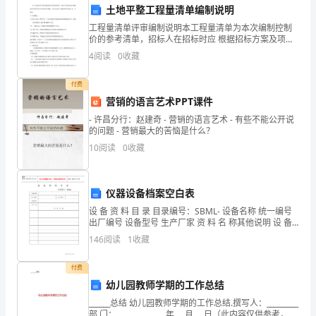
土地平整工程量清单编制说明
工
工程量清单评审编制说明本工程量清单为本次编制控制
价的参考清单，招标人在招标时应 根据招标方案及项目
作
实际情况作调整，以保证招标工程量清单的完整 性、正
4
阅读
0
收藏
确性。1.工程概况：项目名称：贵阳市2. 5万亩高标
的
付费
新
营销的语言艺术PPT课件
提高自身的学科素养和专业能力。
起
- 许昌分行：赵建奇 - 营销的语言艺术 - 有些不能公开说
的问题 - 营销最大的苦恼是什么？
点，
10
阅读
0
收藏
解决教学难题，共同
为
了
仪器设备档案空白表
设 备 资 料 目 录 目录编号：SBML- 设备名称 统一编号
更
案，积累教学经验和研究成果。
出厂编号 设备型号 生产厂家 资 料 名 称其他说明 设 备
资
好
146
阅读
1
收藏
地
付费
编写，为教材改革贡
幼儿园教师学期的工作总结
提
四、家校合作计划
______总结 幼儿园教师学期的工作总结.撰写人：_________
部 门：______________年___月___日（此内容仅供参考，可