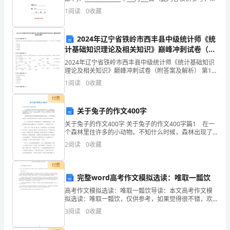
高
编辑）幼儿园教师学期的工作总结. 回顾到我们幼
1
阅读
0
收藏
教
学
2024年辽宁省铁岭市西丰县中级统计师《统
计基础知识理论及相关知识》巅峰冲刺试卷（附
质
答案及解析）
2024年辽宁省铁岭市西丰县中级统计师《统计基础知识
量，
理论及相关知识》巅峰冲刺试卷（附答案及解析） 第1
题：单选题(本题1分)以纵轴表示价格，横轴表示需求量
1
阅读
0
收藏
和供给量，绘制出的需求曲线和供给曲线相交于一点
培
付费
养
关于兔子的作文400字
优
关于兔子的作文400字 关于兔子的作文400字篇1 在一
个森林里住许多的小动物。不知什么时候，森林出现了
一只凶恶的老虎。这只老虎的脾气非常不好。有一次，
秀
2
阅读
0
收藏
小花鹿不小心踩了一下老虎的脚，老虎就生气地把它
的
付费
完整word高考作文模拟选读：唯取一瓢饮
学
高考作文模拟选读：唯取一瓢饮导读：本文高考作文模
生，
拟选读：唯取一瓢饮，仅供参考，如果觉得很不错，欢
送点评和分享。唯取一瓢饮〔68〕柳宗元曾在其小说?蝜
3
阅读
0
收藏
我
蝂传?中刻画了一个小虫的形象：天生力大无比