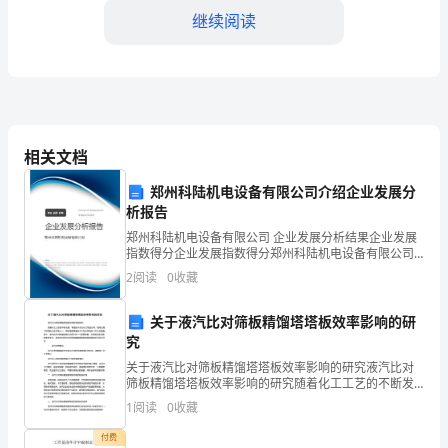
继续阅读
教
师
工
作
相关文档
总
趣和积极性。
郑州科陆机电设备有限公司介绍企业发展分
体
析报告
目
郑州科陆机电设备有限公司 企业发展分析结果企业发展
指数得分企业发展指数得分郑州科陆机电设备有限公司
标
综合得分说明：企业发展指数根据企业规模、企业创
2
阅读
0
收藏
新、企业风险、企业活力四个维度对企业发展情况进行
学习成绩。
2024
评价。
关于液汽比对筛板精馏塔塔板效率影响的研
年
究
是
关于液汽比对筛板精馏塔塔板效率影响的研究液汽比对
筛板精馏塔塔板效率影响的研究随着化工工艺的不断发
展，精馏技术成为化工制品分离、提纯过程中常用的工
教
1
阅读
0
收藏
风。
艺手段之一。筛板塔是精馏技术中较为常用的一种工艺
装置。其
师
付费
三、专业发展计划