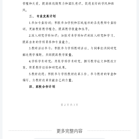
计
划
教学任务的完成。
教
师
教
学
教学实施提供有力的支持。
年
度
工
作
计
划
更多完整内容
一、