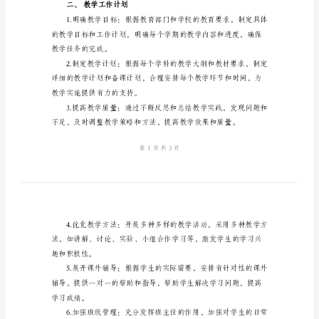
计
划
2024
年
解决问题的能力。
教
师
教
学
年
度
工
二、教学工作计划
作