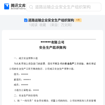
道
道路运输企业安全生产组织架构
路
道路运输企业安全生产组织架构
付费
运
1
阅读
收藏
（
来自
：
万文网
）
输
企
业
安
******
全
生
产