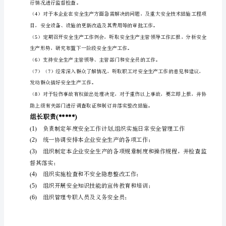
生
↓
产
副经理（）
组
织
架
构
一、
成
立
安
全
领
导