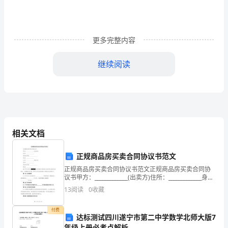
小
组
更多完整内容
为
认
继续阅读
安全生产领导小组的职责
真
贯
（1）
彻
（2）
上
相关文档
（3）
级
正规商品房买卖合同协议书范文
行情况进行监督检查。
各
正规商品房买卖合同协议书范文正规商品房买卖合同协
议书甲方：_____________(出卖方)住所：_____________身份
（4）
部
证号码：_____________电话：_____________乙方
13
阅读
0
收藏
门
付费
达标测试四川遂宁市第二中学数学北师大版7
的
（5）
年级上册必考点解析