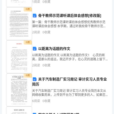
1
阅读
0
收藏
工
(4)
付费
作
骨干教师示范课听课后体会感想[修改版]
(5)
第一篇：骨干教师示范课听课后体会感想优秀教师示范
措
课听课后体会感想 本学期，通过听我校骨干教师示范观
摩课，让我感受颇深，收益匪浅。看到各位老师气定神
(6)
2
阅读
0
收藏
施，
闲，信手拈来，不时激起一个个教学的浪花。当我听着
这几位
确
付费
以距离为话题的作文
实
以距离为话题的作文 以距离为话题的作文1 心灵的距
保
离，是那么的遥远，我迈开步子，在心灵的道路上留下
了我的第一个脚印。距离也随着我买持股的脚印儿缩
2
阅读
0
收藏
短，我回过头看着一路的脚印，只是一瞬间，我好
证
付费
公
关于汽车制造厂实习周记 审计实习人员专业
简历
司
关于汽车制造厂实习周记 审计实习人员专业简历本文从
的
网络收集而来，上传到平台为了帮到更多的人，如果您
需要使用本文档，请点击下载按钮下载本文档（有偿下
6
阅读
0
收藏
载），另外祝您生活愉快，工作顺利，万事如意！ 时
安
间飞