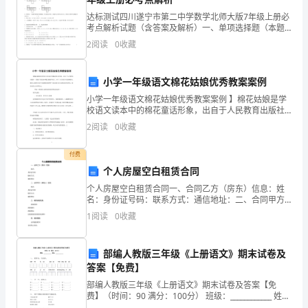
部
达标测试四川遂宁市第二中学数学北师大版7年级上册必
考点解析试题（含答案及解析）一、单项选择题（本题
署，
共10小题，每小题2分，共20分）1、如图正方体纸盒，
2
阅读
0
收藏
（6）
展开图可以得到（）A． B．C．
落
（7）
7
小学一年级语文棉花姑娘优秀教案案例
实
小学一年级语文棉花姑娘优秀教案案例 】棉花姑娘是学
发动群众搞好安全生产工作。
开
校语文读本中的棉花童话形象，出自于人民教育出版社
一班级下册读本“棉花姑娘生病了，叶子上有很多可恶的
2
阅读
0
收藏
展
蚜虫。她多么希望有医生来给她治病啊!”下面是我
（8）
各
付费
个人房屋空白租赁合同
项
组长职责
(*****)
个人房屋空白租赁合同一、合同乙方（房东）信息：姓
名：身份证号码：联系方式：通信地址：二、合同甲方
的
（承租人）信息：姓名：身份证号码：联系方式：通信
1
阅读
0
收藏
(1)
,;
地址：三、租赁房屋信息：房屋类型：房屋面积
安
(2)
全
部编人教版三年级《上册语文》期末试卷及
答案【免费】
生
(3)
部编人教版三年级《上册语文》期末试卷及答案【免
费】（时间：90 满分：100分） 班级：____________ 姓
产
督其落实；
名：____________ 一、 看拼音，写词语。 tián m