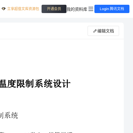
立享超值文库资源包
我的资料库
开通会员
Login 腾讯文档
编辑文档
起先以慢地滴声报警，口发光二极管闪耀，
鸣器起先以快地滴声报警，和口发
起先以慢地滴声报警，口发光二极管闪耀，
鸣器起先以快地滴声报警，和口发