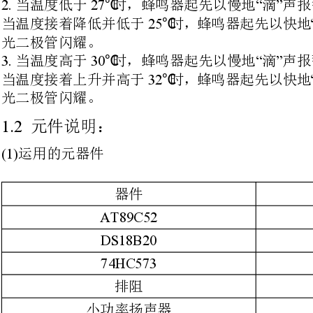
光二极管闪耀。
元件说明：
运用的元器件
器件
数量件
()
AT89C52
1
DS18B20
1
74HC573
2
排阻
1
小功率扬声器
1
二极管
4
数码管
3
10K
电阻
1
导线
若干
VCC
电源
1
器件说明
DS18B203.0~5.5V-55~+125℃
：电压范围；温度可测范围；