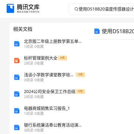
使
用
相关文档
使用DS18
DS18B20
北京版二年级上册数学第五单元-表内乘法和除法(二)-测试卷加答案下载
温
1
阅读
0
收藏
度
标杆管理案例大全
付费
2
阅读
0
收藏
传
浅谈小学数学课堂教学培养学生核心素养的有效措施
付费
设计说明：
0
阅读
0
收藏
感
2024公司安全保卫工作总结
付费
2
阅读
0
收藏
器
1.
2.
电器商城销售实习报告_1
设
1
阅读
0
收藏
银行系统廉洁奉公教育活动演讲稿[修改版]
3.
计
3
阅读
0
收藏