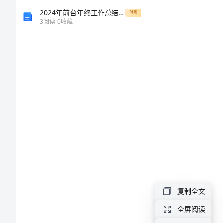
温
2024年前台年终工作总结标准样本
付费
1.2
3
阅读
0
收藏
度
(1)
控
制
系
统
设
计
复制全文
运
(2)DS18B20
全屏阅读
用