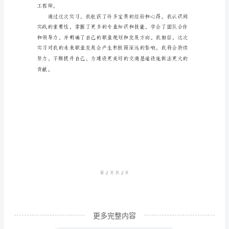
名
学
习
能够按时按质完成。
土
木
工
程
的
大
学
生，
我
更多完整内容