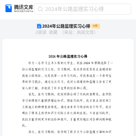
2024
2024年公路监理实习心得
年
2024年公路监理实习心得
付费
公
2
阅读
收藏
（
来自
：
尚阅文库
）
路
监
理
实
习
心
得