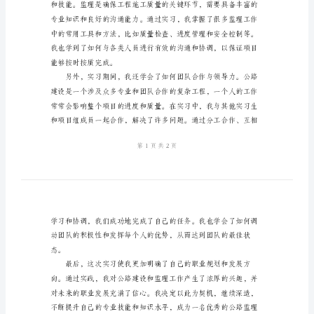
2024
年
公
路
监
理
实
习
心
战。
得
作
为
一