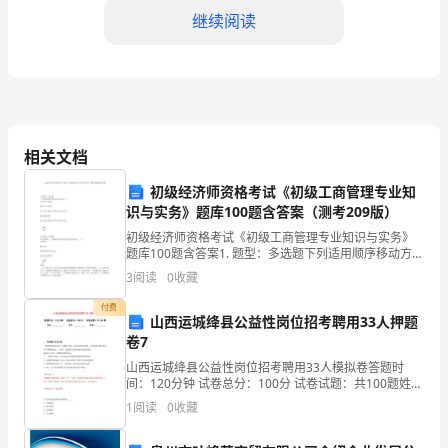
在
继续阅读
2024
年
暑
期
相关文档
选
态。
初级经济师资格考试《初级工商管理专业知
择
识与实务》题库100题含答案（测考209版）
初级经济师资格考试《初级工商管理专业知识与实务》
了
题库100题含答案1. 题型：多选题下列适用顺序移动方式
的有( )A单件小批量B生产任务急C企业内部生产单位工
一
3
阅读
0
收藏
艺专业化D大量大批
份
付费
山西运城绛县公益性岗位招考聘用33人押题
卷7
公
山西运城绛县公益性岗位招考聘用33人模拟卷答题时
工程师。
路
间：120分钟 试卷总分：100分 试卷试题：共100题姓
名：_______________ 学号：_______________
1
阅读
0
收藏
监