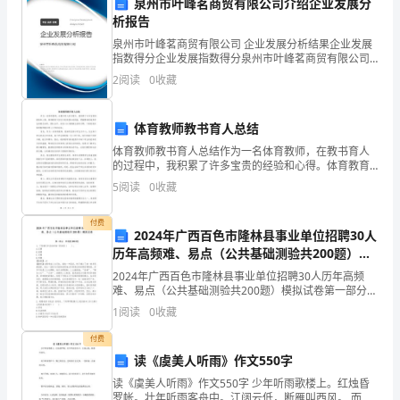
理
泉州市叶峰茗商贸有限公司介绍企业发展分
析报告
的
泉州市叶峰茗商贸有限公司 企业发展分析结果企业发展
指数得分企业发展指数得分泉州市叶峰茗商贸有限公司
实
综合得分说明：企业发展指数根据企业规模、企业创
2
阅读
0
收藏
新、企业风险、企业活力四个维度对企业发展情况进行
习
评价。
工
体育教师教书育人总结
贡献。
体育教师教书育人总结作为一名体育教师，在教书育人
作。
的过程中，我积累了许多宝贵的经验和心得。体育教育
不仅仅只是传授运动技能，更重要的是培养学生的意志
5
阅读
0
收藏
实
品质、团队合作、自信心以及健康生活的习惯。下面是
我对体育
习
付费
2024年广西百色市隆林县事业单位招聘30人
期
历年高频难、易点（公共基础测验共200题）模
拟试卷含解析答案
2024年广西百色市隆林县事业单位招聘30人历年高频
间，
难、易点（公共基础测验共200题）模拟试卷第一部分
单选题(300题)1、下列朝代中没有宰相一职的是（ ）。
1
阅读
0
收藏
我
A.汉朝B.唐朝C.宋朝
付费
负
读《虞美人听雨》作文550字
责
读《虞美人听雨》作文550字 少年听雨歌楼上。红烛昏
罗帐。壮年听雨客舟中。江阔云低，断雁叫西风。 而今