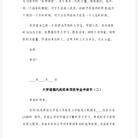
奖
单
项
奖
学
金
申
请
书
尊
敬
的
领