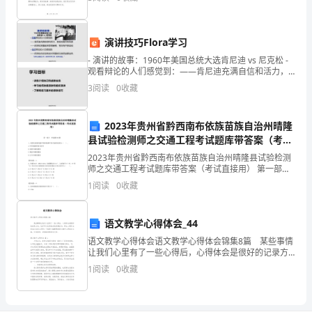
终
尊敬的领导：
同成长，经历了很多难忘的瞬间。回顾过去，我经历了
困
保
演讲技巧Flora学习
持
- 演讲的故事：1960年美国总统大选肯尼迪 vs 尼克松 -
着
观看辩论的人们感觉到：——肯尼迪充满自信和活力，
表现优雅而有风度——尼克松则看起来显得疲倦、苍白
3
阅读
0
收藏
而不够自信收
积
极
2023年贵州省黔西南布依族苗族自治州晴隆
县试验检测师之交通工程考试题库带答案（考试
向
直接用）
2023年贵州省黔西南布依族苗族自治州晴隆县试验检测
上
师之交通工程考试题库带答案（考试直接用） 第一部分
单选题(50题) 1、我国公路系统最早使用检测平均车速的
1
阅读
0
收藏
仪器为（ ）。A.环形线圈和相
的
心
语文教学心得体会_44
态，
语文教学心得体会语文教学心得体会锦集8篇 某些事情
让我们心里有了一些心得后，心得体会是很好的记录方
式，这样可以记录我们的思想活动。那么心得体会到底
时
1
阅读
0
收藏
应该怎么写呢？下面是小编整理的语文教学心得体会8
时