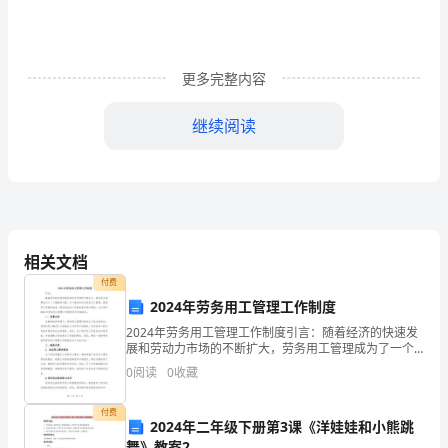
导、
老
更多完整内容
师：
继续阅读
您
好!
我
是
相关文档
管
付费
理
2024年劳务用工管理工作制度
2024年劳务用工管理工作制度引言：随着经济的快速发
学
展和劳动力市场的不断扩大，劳务用工管理成为了一个
重要的问题。为了规范和优化劳务用工管理，提高用工
院
0
阅读
0
收藏
质量和效率，制定相应的工作制度是非常必要的。本文
将对
____
付费
2024年二年级下册第3课《洋娃娃和小熊跳
级
舞》教案2