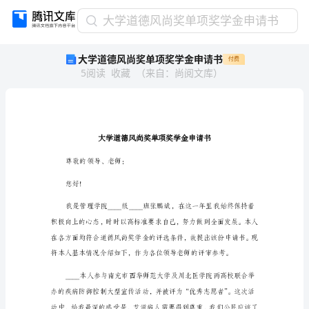
大
大学道德风尚奖单项奖学金申请书
学
大学道德风尚奖单项奖学金申请书
付费
道
5
阅读
收藏
（
来自
：
尚阅文库
）
德
风
尚
奖
单
项
奖
尊敬的领导、老师：