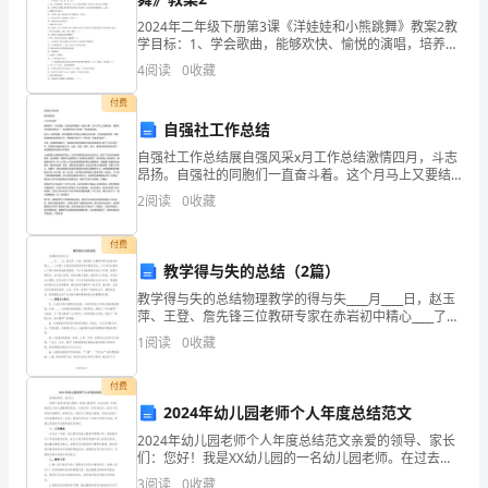
____
2024年二年级下册第3课《洋娃娃和小熊跳舞》教案2教
学目标：1、学会歌曲，能够欢快、愉悦的演唱，培养学
生乐观活泼的情感。2、学会歌唱表演，培养学生动作协
班
4
阅读
0
收藏
调性，能跟着音乐有表情的进行律动。3、初步训练
张
付费
自强社工作总结
鹏
自强社工作总结展自强风采x月工作总结激情四月，斗志
此致
昂扬。自强社的同胞们一直奋斗着。这个月马上又要结
斌，
束，我部作为自强社部室之一，有必要对本月工作做一
2
阅读
0
收藏
下具体的总结。由于xx批准较晚，所以我部的工作重心
在
敬礼!
主要
付费
这
教学得与失的总结（2篇）
一
教学得与失的总结物理教学的得与失____月____日，赵玉
萍、王登、詹先锋三位教研专家在赤岩初中精心____了为
年
期一天的南区物理学科联片教研活动，上午有四位教师
1
阅读
0
收藏
上了原汁原味的抽查观摩课，下午与会教师集
____年____月____日
里
付费
我
2024年幼儿园老师个人年度总结范文
2024年幼儿园老师个人年度总结范文亲爱的领导、家长
始
们：您好！我是XX幼儿园的一名幼儿园老师。在过去的
一年里，我担任了幼儿园教师的角色，与宝贝们一起共
3
阅读
0
收藏