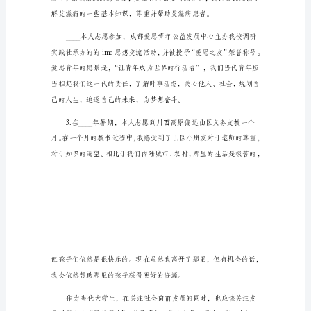
学
您好!
金
申
请
书
大
学
道
德
风
尚