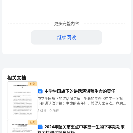
书，
而
更多完整内容
是
一
继续阅读
种
2
上。我要把这枚戒指天天带在手指上。”
杂
志
“这也会过去！”
——
相关文档
付费
《读
中学生国旗下的讲话演讲稿生命的责任
者》。
中学生国旗下的讲话演讲稿：生命的责任《中学生国旗
下的讲话演讲稿：生命的责任》，希望大家喜欢。竞聘
可
演讲稿 国旗下演讲稿 开学典礼演讲稿 学雷锋演讲稿 师
5
阅读
0
收藏
德师风演讲稿 妇女节演讲稿一株无名的小花，不因牡丹
希望。
能
付费
2024年韶关市重点中学高一生物下学期期末
很
复习检测试题含解析