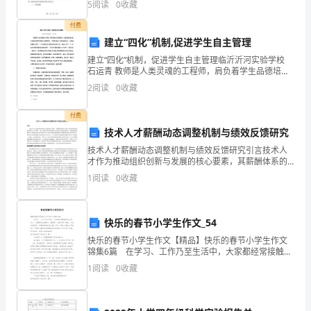
5
阅读
0
收藏
4
成为重要的工程管理手段。2023年，工程项目风险
这
付费
建立“四化”机制,促进学生自主管理
里
建立“四化”机制，促进学生自主管理临沂沂河实验学校
我
石运青 教师是人类灵魂的工程师，肩负着学生品德培
养、人格塑造的任务。当代著名教育专家孙云晓曾提
2
阅读
0
收藏
可
出：“教育的核心不是传授知识，而是培养
能
付费
技术人才薪酬动态调整机制与绩效反馈研究
要
技术人才薪酬动态调整机制与绩效反馈研究引言技术人
才作为推动组织创新与发展的核心要素，其薪酬体系的
班
科学性与灵活性直接影响组织绩效与人才保留。当前，
1
阅读
0
收藏
随着知识经济的深化与企业竞争环境的复杂化，传统的
门
静态薪酬
弄
快乐的春节小学生作文_54
斧
快乐的春节小学生作文【精品】快乐的春节小学生作文
锦集6篇 在学习、工作乃至生活中，大家都经常接触到
了。
作文吧，作文一定要做到主题集中，围绕同一主题作深
1
阅读
0
收藏
入阐述，切忌东拉西扯，主题涣散甚至无主题。那么一
般
很