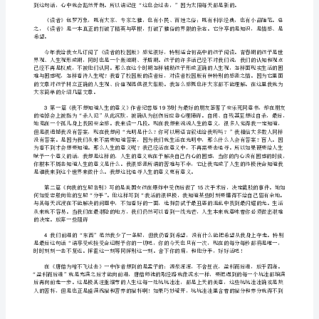
大
诉人们一个深刻的道理。影响我对身边事与物的认知。
家
分
享
的
下面的故事：
书，
据说，伟大的所罗门王有一天晚上做了一个梦。
不
是
具
体
讲了那个梦，要求他们
某
一
本