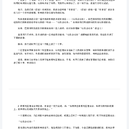
篇：
读
的书，所以只好给大家来分享这本书了。
书
新
稿
件
《读
考。那一篇篇睿智的文章，给你鼓励，启迪心灵。
者》
在
这
里
13
我
给