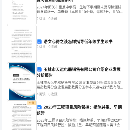
多
2024年韶关市重点中学高一生物下学期期末复习检测试
题含解析一、单选题（本题共10小题，每题3分，共30
人
分）1、下图表示在25℃、pH=7的条件下，向2ml的
2
阅读
0
收藏
H2O2溶液中加入两滴肝脏研磨液，H2O2
对
大家简单的介绍几篇文章。
这
319
语文心得之谈怎样指导低年级学生读书
本
2
阅读
0
收藏
杂
志
玉林市天运电器销售有限公司介绍企业发展
分析报告
比
玉林市天运电器销售有限公司 企业发展分析结果企业发
较
展指数得分企业发展指数得分玉林市天运电器销售有限
公司综合得分说明：企业发展指数根据企业规模、企业
4
阅读
0
收藏
创新、企业风险、企业活力四个维度对企业发展情况进
熟
行评
付费
2023年工程项目风险管控：措施并重、早期
悉
预警
了。
2023年工程项目风险管控：措施并重、早期预警2023年
的决定。放弃一些阻碍
工程项目风险管控：措施并重、早期预警随着人类社会
在
的发展，工程项目的数量和复杂度逐年增加，风险管控