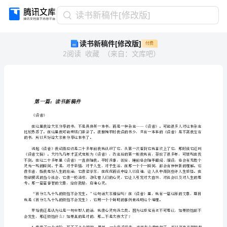
读
读书新稿件[修改版]
书
读书新稿件[修改版]
付费
新
2
阅读
收藏
（
来自
：
文库吧
）
稿
件
[修
改
版]
第一篇：读书新稿件
第
一
《读者》