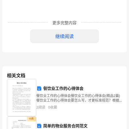
加
云
更多完整内容
南
继续阅读
省
定
向
二、班主任工作方面
事
相关文档
业
单
餐饮业工作的心得体会
餐饮业工作的心得体会餐饮业工作的心得体会(精品2篇)
位
餐饮业工作的心得体会要怎么写，才更标准规范？根据
多年的文秘写作经验，参考优秀的餐饮业工作的心得体
2
阅读
0
收藏
招
会样本能让你事半功倍，下面分享【餐饮业工作的心得
聘
付费
简单的物业服务合同范文