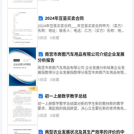
中
捕捞到捕养结合、零星散养到集约化养殖、四大
心
四、日常生活方面
2024年豆苗买卖合同
校。
2024年豆苗买卖合同____年豆苗买卖合同甲方:（卖方）
名称：地址：联系人：电话：乙方:（买方）名称：地
在
址：联系人：电话：根据《中华人民共和国合同法》及
5
阅读
0
收藏
其他法律法规的规定，甲乙双方本着自愿、平等互利
深
沟
南宫市奔图汽车用品有限公司介绍企业发展
分析报告
完
南宫市奔图汽车用品有限公司 企业发展分析结果企业发
展指数得分企业发展指数得分南宫市奔图汽车用品有限
小
公司综合得分说明：企业发展指数根据企业规模、企业
1
阅读
0
收藏
创新、企业风险、企业活力四个维度对企业发展情况进
兼
行评
付费
任
初一上册数学教学总结
初一上册数学教学总结面对新的学生新的教材新的教学
班
要求，激起我的挑战欲望，决心立志要在新的老师角色
中争取教学教研方面有所成就。那初一数学教学总结怎
5
阅读
0
收藏
主
么写呢?下面是小编整理的一些关于初一数学教学总结的
文章，
任
两型农业发展状况及其生产效率的评价的中