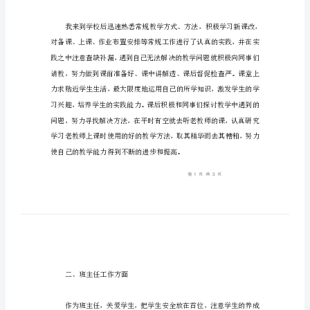
学
教
师
转
正
申
请
书
总结一下思想、工作等情况：
X__，
女，
一、日常教学方面
汉
族，
汉