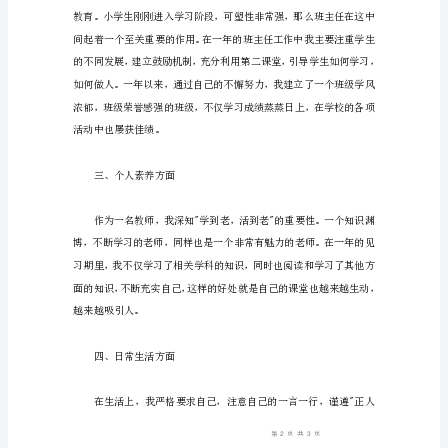
语
言
文
学
专
业，
大
学
本
科
文
化。
参