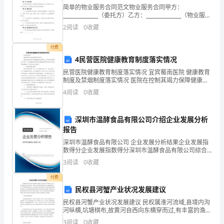
考
简单的物业服务合同范文物业服务合同甲方：
______________（委托方）乙方：______________（物业服务
试，
公司）鉴于甲方作为物业业主，希望委托乙方作为物业
2
阅读
0
收藏
服务公司，提供相关的物业管理服
以
活动中也屡获佳绩。
付费
较
4民营医院健康教育制度落实情况
好
民营医院健康教育制度落实情况 宜宾蜀南医院 健康教育
制度及禁烟制度落实情况 医院在控制其竭力保障健康教
的
三、个人素养方面
育经费开支，以其他项目经费增长情况下开设健康教育
4
阅读
0
收藏
和控烟咨询健康教育配套设
成
深圳市温酵食品有限公司介绍企业发展分析
绩
报告
被
深圳市温酵食品有限公司 企业发展分析结果企业发展指
数得分企业发展指数得分深圳市温酵食品有限公司综合
录
得分说明：企业发展指数根据企业规模、企业创新、企
3
阅读
0
收藏
业风险、企业活力四个维度对企业发展情况进行评价。
用
该企
付费
民权县河蟹产业状况发展建议
到
民权县河蟹产业状况发展建议 民权属淮河流域,县境内沟
__
河纵横,坑塘棋布,故黄河自西向东横穿而过,有丰富的渔业
越来越吸引人。
资源,渔业历史悠久。建国以来,民权渔业的发展经历了由
3
阅读
0
收藏