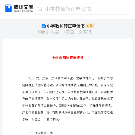
小
小学教师转正申请书
学
小学教师转正申请书
付费
教
6
阅读
收藏
（
来自
：
文库吧
）
师
转
正
申
请
书
小