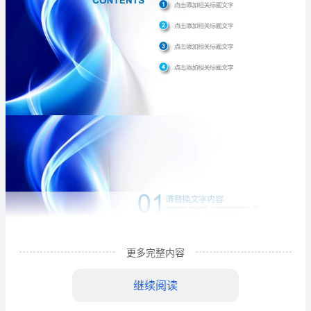
结
汇
报
PPT
模
板
-
-
-
更多完整内容
蓝
继续阅读
色