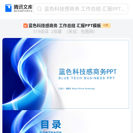
蓝
蓝色科技感商务 工作总结 汇报PPT模板
色
蓝色科技感商务 工作总结 汇报PPT模板
付费
科
519
阅读
2
收藏
（
来自
：
包图网
）
技
感
商
务
工
作
总