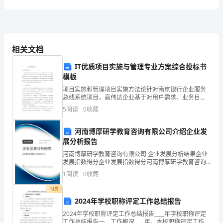
科
技
感
相关文档
商
IT优质项目实施与管理专业方案综合投标书
模板
务
项目实施和管理项目实施方法论针对南京银行企业服务
PPT
总线系统项目，高伟达企业基于对用户需求、业务目
标、业务能力和IT环境了解，结合多年软件开发和系统
5
阅读
0
收藏
-
实施经验，将项目标实施周期划分为六个活动阶段，确
保在项目
BLUE
河南博厚研学教育咨询有限公司介绍企业发
展分析报告
TECH
河南博厚研学教育咨询有限公司 企业发展分析结果企业
BUSINESS
发展指数得分企业发展指数得分河南博厚研学教育咨询
有限公司综合得分说明：企业发展指数根据企业规模、
1
阅读
0
收藏
PPT
企业创新、企业风险、企业活力四个维度对企业发展情
况进
付费
-
2024年学校职称评定工作总结报告
汇
2024年学校职称评定工作总结报告____年学校职称评定
工作总结报告一、工作概况____年，本校职称评定工作按