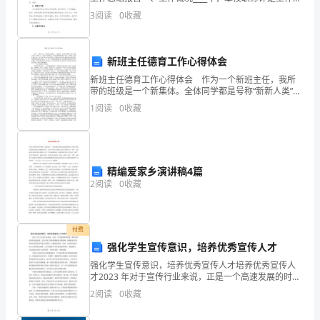
报
照学校相关政策和规定顺利进行。在评定过程中，我们
3
阅读
0
收藏
按照公开、公平、公正的原则，严格按照评审标
人：
包
新班主任德育工作心得体会
新班主任德育工作心得体会 作为一个新班主任，我所
图
带的班级是一个新集体。全体同学都是号称“新新人类”的
“00”后，来自不同的家庭，有着迥异的性格和人生观、价
网
1
阅读
0
收藏
值观，因此作为班主任，除了向学生进行知识传授
R
精编爱家乡演讲稿4篇
2
阅读
0
收藏
付费
强化学生宣传意识，培养优秀宣传人才
强化学生宣传意识，培养优秀宣传人才培养优秀宣传人
才2023 年对于宣传行业来说，正是一个高速发展的时
期。随着信息技术的迅猛发展，宣传不再只是传统媒体
2
阅读
0
收藏
的专属领域，新媒体和互联网的兴起使得宣传途径多样
化、