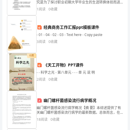
究是为了探讨职业初期大学毕业生的生涯转换体验而进
队
行的。通过对大量文献的综合分析和个人深入访谈，本
1
阅读
0
收藏
研究目前已经完成了中期报告，以下为中期报告的主要
一
内容：一
起
经典商务工作汇报ppt模板课件
完
- 01 - 04 - 02 - 03 - Text here - Copy paste
3
阅读
0
收藏
成
了
付费
多
《天工开物》PPT课件
- - 科学之光 - 第八单元 - - - 单 元 说 明
项
2
阅读
0
收藏
任
务
幽门螺杆菌感染流行病学概况
和
幽门螺杆菌感染流行病学概况【摘 要】本综述提供了有
关幽门螺杆菌感染流行病学的最新数据。总体而言，在
项
欧洲幽门螺杆菌的感染率保持持续下降的趋势。但是，
18
阅读
0
收藏
在世界其他地区，例如在中东的一些国家，流行率仍保
目，
持相对