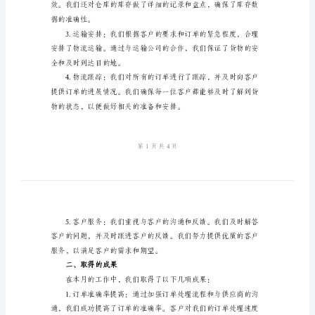
物
流
仓
思。
储
一、工作任务
部
月
工
作
了每一个订单的发货工作。
总
结
月
工