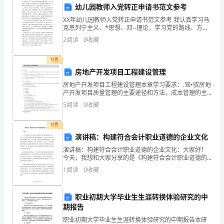
忙
幼儿园教师入党转正申请书范文参考
高的评价。
XX年幼儿园教师入党转正申请书范文参考 我认真学习马
碌
克思列宁主义、*思想、邓--理论，学习党的路线、方
针、政策及决议，学习党的基本知识维护党的团结和统
的
2
阅读
0
收藏
一，对党忠诚老实，努力提高为人民服务的本领。在我
的
月
付费
房地产开发项目工程建设管理
份。
队的工作效率提升。
房地产开发项目工程建设管理本章学习要求：.驾•驭房地
在
产开发项目质量管理的主要途径和方法，成本管理的主
要方法，进度限制方法及关注因素，房地产开发项目 的
5
阅读
0
收藏
这
主要合同和分类；.熟悉房地产开发项目质量管理的主要
个
付费
能力给予了很高的评价。
演讲稿：构建符合会计职业道德的企业文化
月
演讲稿：构建符合会计职业道德的企业文化：大家好！
三、存在问题和改进措施
今天，我想和大家分享的是《构建符合会计职业道德的
里，
企业文化》这个主题。随着现代化经济的快速发展，企
1
阅读
0
收藏
业文化已经成为各大企业所重视的一部分。企业文化，
我
是指企业
的改进措施：
和
职业初期大学毕业生生涯转换体验研究的中
期报告
团
职业初期大学毕业生生涯转换体验研究的中期报告本研