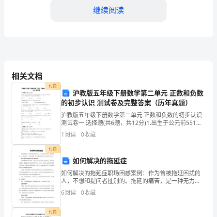
部
继续阅读
的
一
员，
我
相关文档
经
服务，以满足客户的需求和期望。
付费
沪教版五年级下册数学第二单元 正数和负数
历
的初步认识 测试卷及完整答案（历年真题）
二、取得的成果
沪教版五年级下册数学第二单元 正数和负数的初步认识
了
测试卷一.选择题(共6题，共12分)1.出生于公元前551年
的孔子，出生年份记作-551年；李白出生于公元701年，
1
阅读
0
收藏
一
对于他的出生年份，下面的记法不正
付费
个
如何解决的拖延症
充
如何解决的拖延症职场困惑案例：作为曾被拖延困扰的
和准确性给予了很高的评价。
人，不想和提问者扯别的。拖延的痛苦，是一种无力
实
感，一种无价值感，是一种被掩藏着却抹不去的焦虑与
6
阅读
0
收藏
绝望。动机=(期望x价值感)/(冲动x推迟)期望即认为事情
而
付费