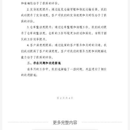
作
据的准确性。
总
结
____
全和及时到达目的地。
年
XX
月，
作
为
物
流
仓
储
更多完整内容