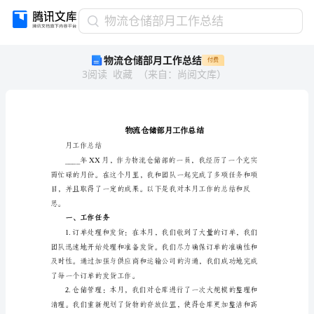
物
物流仓储部月工作总结
流
物流仓储部月工作总结
付费
仓
3
阅读
收藏
（
来自
：
尚阅文库
）
储
部
月
工
作
总
月工作总结
结