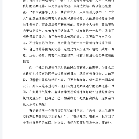
的
题
目
是：
社
更需要一群有道德的民众。
会
的
公
共
道
德。
社