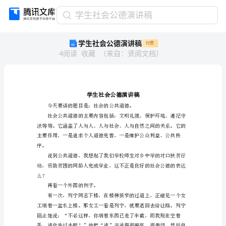
学
学生社会公德演讲稿
生
学生社会公德演讲稿
付费
社
4
阅读
收藏
（
来自
：
贤阅文档
）
会
公
德
演
讲
稿
学