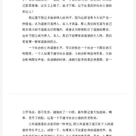
生
社
序。
会
公
德
演
么？
讲
再看一个外国的例子。
稿
今
天
要
讲
表达么？