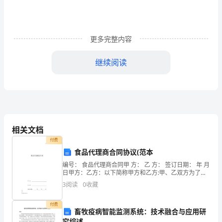
会
公
更多完整内容
共
继续阅读
道
德
的
主
相关文档
要
付费
内
食品代理商合同协议(范本
编号： 食品代理商合同甲 方： 乙 方： 签订日期： 年 月
容
日甲方：乙方：以下简称甲方和乙方:甲、乙双方为了更
好的发挥 系列产品的名牌效应，进一步提高系列产品的
包
3
阅读
0
收藏
市场占有率和销量，实现国内贸
括：
付费
畜牧疫病智能监测系统：技术融合与应用研
究综述