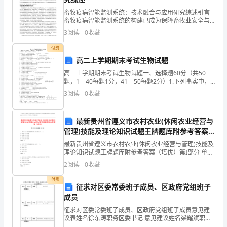
文
畜牧疫病智能监测系统：技术融合与应用研究综述引言
明
畜牧疫病智能监测系统的构建已成为保障畜牧业安全与
可持续发展的重要技术支撑。在畜牧业规模化、集约化
礼
3
阅读
0
收藏
发展的背景下，疫病传播风险加剧，传统监测手段在实
时性、精
付费
貌、
高二上学期期末考试生物试题
保
高二上学期期末考试生物试题一、选择题60分（共50
题，1—40每题1分，41—50每题2分）1.下列事实中，
护
能看作是物质进入内环境的是( )A.牛奶喝进胃内 B.精子
3
阅读
0
收藏
进入输卵管 C.
环
根底。
最新贵州省遵义市农村农业(休闲农业经营与
境、
管理)技能及理论知识试题王牌题库附参考答案
遵
（培优）
最新贵州省遵义市农村农业(休闲农业经营与管理)技能及
理论知识试题王牌题库附参考答案（培优）第I部分 单选
纪
题（50题）1. 观光农业项目基础建设倾斜政策属于( )。
2
阅读
0
收藏
A: 政府主导政策B: 金融支持政
守
付费
征求对区委常委班子成员、区政府党组班子
法
成员
等
征求对区委常委班子成员、区政府党组班子成员意见建
议表姓名徐东涛职务区委书记 意见建议姓名梁耀斌职务
区委副书记、区人民政府党组书记、区长 意见建议姓名