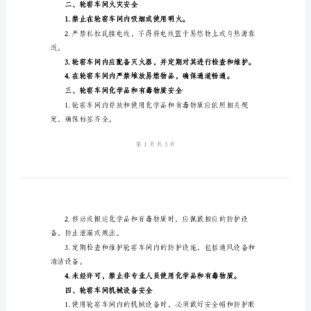
轮
窑
字。
车
一、一般规定
间
安
全
显的身份标识和安全标志。
操
作
规
程
检查和维护。
轮
窑
二、轮窑车间火灾安全