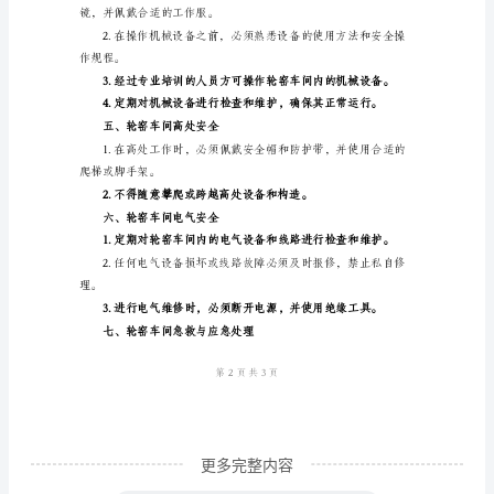
车
间
是
近。
一
种
常
见
的
定，确保标签齐全。
生
产
设
备，
用
更多完整内容