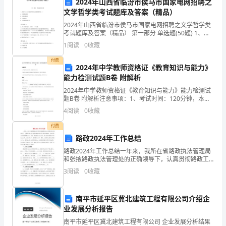
作规程。
2024年山西省临汾市侯马市国家电网招聘之
的
文学哲学类考试题库及答案（精品）
安
2024年山西省临汾市侯马市国家电网招聘之文学哲学类
考试题库及答案（精品） 第一部分 单选题(50题) 1、把
全，
清代文言小说创作推向高潮的著作是（）A.《聊斋志
1
阅读
0
收藏
异》B.《虞初新志》C.《夷坚志》D
确
五、轮窑车间高处安全
付费
2024年中学教师资格证《教育知识与能力》
保
能力检测试题B卷 附解析
2024年中学教师资格证《教育知识与能力》能力检测试
生
爬梯或脚手架。
题B卷 附解析注意事项：1、考试时间：120分钟，本卷
满分为150分。 2、请首先按要求在试卷的指定位置填写
产
4
阅读
0
收藏
您的姓名、准考证号等信息。 3、请仔细阅
付费
过
六、轮窑车间电气安全
路政2024年工作总结
程
路政2024年工作总结一年来，我所在省路政执法管理局
和张掖路政执法管理处的正确领导下，认真贯彻路政工
的
作会议精神和落实上级文件精神，充分运用公路路政管
3
阅读
0
收藏
理法律、法规，规范路政执法行为，努力提高管理水平
顺
和执
理。
南平市延平区冀北建筑工程有限公司介绍企
利
业发展分析报告
进
南平市延平区冀北建筑工程有限公司 企业发展分析结果