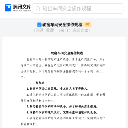
轮
轮窑车间安全操作规程
窑
轮窑车间安全操作规程
付费
车
1
阅读
收藏
（
来自
：
尚阅文库
）
间
安
全
操
作
规
程