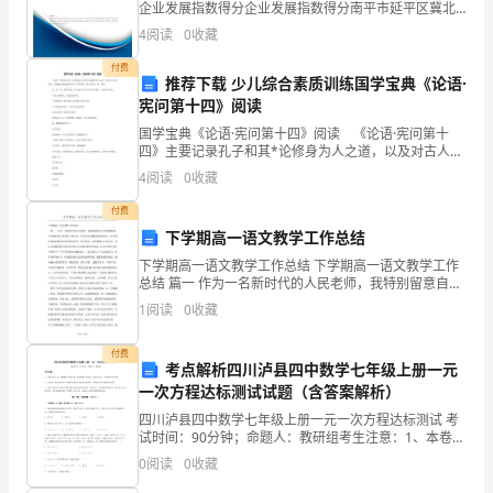
企业发展指数得分企业发展指数得分南平市延平区冀北
行，
七、轮窑车间急救与应急处理
建筑工程有限公司综合得分说明：企业发展指数根据企
4
阅读
0
收藏
业规模、企业创新、企业风险、企业活力四个维度对企
需
业发
付费
推荐下载 少儿综合素质训练国学宝典《论语·
要
宪问第十四》阅读
制
国学宝典《论语·宪问第十四》阅读 《论语·宪问第十
四》主要记录孔子和其*论修身为人之道，以及对古人的
评价，详细的内容请继续关注子曰邦有道，谷;邦无道，
定
4
阅读
0
收藏
谷，耻也。 克、伐、怨、欲不行焉，可以为仁矣?
相
付费
下学期高一语文教学工作总结
应
下学期高一语文教学工作总结 下学期高一语文教学工作
总结 篇一 作为一名新时代的人民老师，我特别留意自己
的
的师德修养。平常踊跃参与各种学习和会议，并经常留
1
阅读
0
收藏
意翻阅报纸和杂志，努力驾驭最新的教育动态和
安
付费
全
考点解析四川泸县四中数学七年级上册一元
一次方程达标测试试题（含答案解析）
操
四川泸县四中数学七年级上册一元一次方程达标测试 考
试时间：90分钟；命题人：教研组考生注意：1、本卷分
作
第I卷（选择题）和第Ⅱ卷（非选择题）两部分，满分100
0
阅读
0
收藏
分，考试时间90分钟2、答卷前，考生务必用0
规