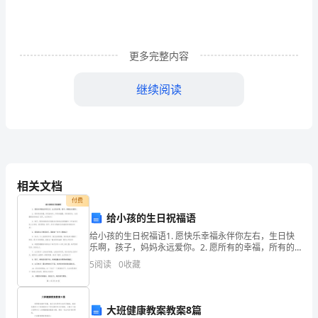
肯
定
对
更多完整内容
各
继续阅读
类
作为人的生肖，一年一种动物。”
作
文
都
相关文档
很
付费
给小孩的生日祝福语
熟
给小孩的生日祝福语1. 愿快乐幸福永伴你左右，生日快
悉
乐啊，孩子，妈妈永远爱你。2. 愿所有的幸福，所有的
快乐，所有的温馨，所有的好运，永远围绕在你身边！
5
阅读
0
收藏
吧，
宝贝，生日快乐！3. 孩子，祝你幸福与快乐是我们
作
大班健康教案教案8篇