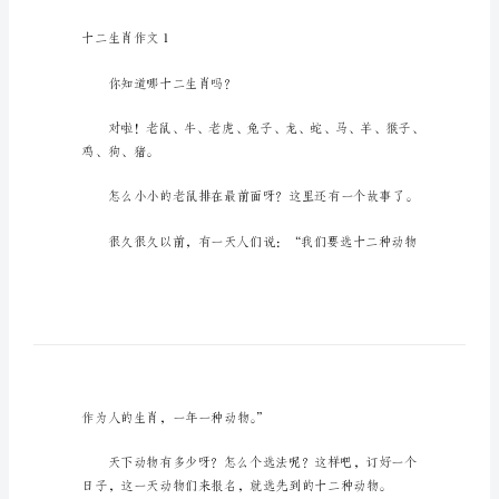
文
十
二
生
肖
作
文
在
平
凡
的
学
习、
十二生肖作文1