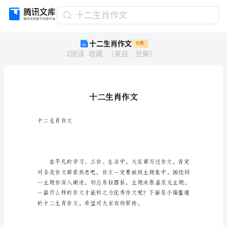
十
十二生肖作文
二
十二生肖作文
付费
生
2
阅读
收藏
（
来自
：
豆柴
）
肖
作
文
十
二
生
肖
作
十二生肖作文