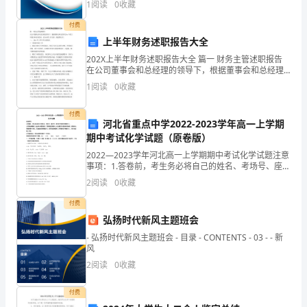
一
1
阅读
0
收藏
业风险、企业活力四个维度对企业发展情况进行评价。
该企
付费
主
上半年财务述职报告大全
题
202X上半年财务述职报告大全 篇一 财务主管述职报告
在公司董事会和总经理的领导下，根据董事会和总经理
作
20xx年度工作报告和任务要求，结合分管工作实际，现
1
阅读
0
收藏
述职如下： 一、 20xx年工作任务完成情况
深
付费
河北省重点中学2022-2023学年高一上学期
入
期中考试化学试题（原卷版）
阐
2022—2023学年河北高一上学期期中考试化学试题注意
事项：1.答卷前，考生务必将自己的姓名、考场号、座位
述，
号、准考证号填写在答题卡上。2.回答选择题时，选出每
2
阅读
0
收藏
小题答案后，用铅笔把答题卡上对应题目的答
切
付费
弘扬时代新风主题班会
忌
- 弘扬时代新风主题班会 - 目录 - CONTENTS - 03 - - 新
东
风
2
阅读
0
收藏
拉
西
付费