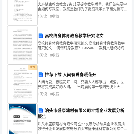
文
大班健康教案教案8篇 想要提高教学质量，我们首先要学
会如何写教案，教案是教师为了提高教学水平预先撰写
一
的文字载体，小编今天就为您带来了大班健康教案教案8
1
阅读
0
收藏
篇，相信一定会对你有所帮助。 大班健
定
歌吧。”
要
高校终身体育教育教学研究论文
做
高校终身体育教育教学研究论文 高校终身体育教育教学
研究论文 何谓终身教育？1965年 ___教科文组织将终
到
身教育作为现代教育观念，从而使其成为世界教育领域
4
阅读
0
收藏
中的主导理论。终身体育教育理论就是由此发展
主
付费
题
推荐下载 人间有爱春暖花开
人间有爱，春暖花开 啊，只要人人都献出一点爱，世
集
界将变成美好的人间。 当清晨的第一缕阳光抚上大
地，新的一天，也就到来了。 道路上的人们，他们或
就听见了。”
中，
1
阅读
0
收藏
悠闲着；或追赶着；或嬉笑着；或奔跑着，而这，都无
一不
围
泊头市盛康建材有限公司介绍企业发展分析
绕
牛说：“行啊，行啊!”
报告
泊头市盛康建材有限公司 企业发展分析结果企业发展指
同
数得分企业发展指数得分泊头市盛康建材有限公司综合
得分说明：企业发展指数根据企业规模、企业创新、企