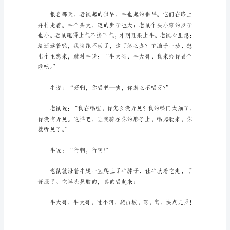
工
作、
你知道哪十二生肖吗？
生
活
中，
鸡、狗、猪。
大
家
都
写
过
作
文，