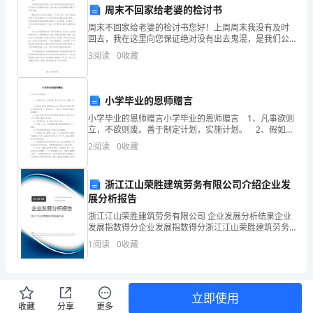
周末不回家给老婆的检讨书
“甲
周末不回家给老婆的检讨书您好！上周周末我没有及时
方”）
回去，我在这里向您保证绝对没有出去鬼混，是我们公
司需要要我出差，因为比较忙忘记给我尊敬的老婆大人
3
阅读
0
收藏
自双方签字或盖章后生效。
和
回信了抱歉。都是我不好，我不该这样做的，千不该万
不该，不
合同签署日期：年月日
出
小学毕业的恩师赠言
租
甲方：（签字或盖章）
小学毕业的恩师赠言小学毕业的恩师赠言 1、凡事欲则
立，不欲则废。善于制定计划，实施计划。 2、假如你
人
乙方：（签字或盖章）
曾有过虚度的时光，请不要以叹息作为补偿；明天的路
2
阅读
0
收藏
途毕竟长于逝去的岁月。快迈步，前面相迎的是
（下
称
浙江江山荣胜建筑劳务有限公司介绍企业发
展分析报告
“乙
浙江江山荣胜建筑劳务有限公司 企业发展分析结果企业
发展指数得分企业发展指数得分浙江江山荣胜建筑劳务
方”）
有限公司综合得分说明：企业发展指数根据企业规模、
1
阅读
0
收藏
企业创新、企业风险、企业活力四个维度对企业发展情
双
况进
方
立即使用
本
收藏
分享
更多