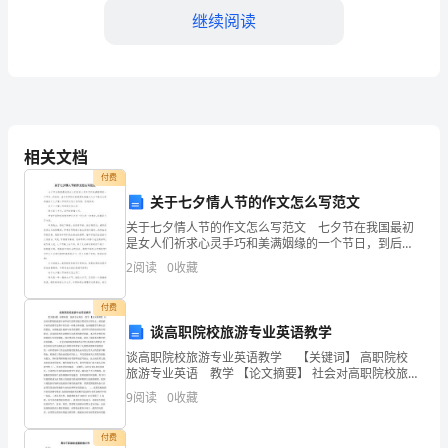
称
继续阅读
“本
合
同”）
担。
当
相关文档
七、争议解决
付费
事
关于七夕情人节的作文怎么写范文
方
关于七夕情人节的作文怎么写范文 七夕节在我国最初
有管辖权的法院提起诉讼。
是女人们祈求心灵手巧和美满姻缘的一个节日，到后
为
来，由于牛郎织女的爱情反复被文人以下是为大家准备
2
阅读
0
收藏
关于七夕情人节的作文怎么写内容，欢迎参阅。 关于
八、其他约定
租
七夕
付费
赁
谈高职院校旅游专业英语教学
本合同同等的法律效力。
谈高职院校旅游专业英语教学 【关键词】 高职院校
人
旅游专业英语 教学 【论文摘要】 社会对高职院校旅游
九、合同解除
专业毕业生的英语能力要求以实用为主，而旅游专业英
（下
9
阅读
0
收藏
语教学过程中存在着一些难点和问题。如何根据学生
称
付费