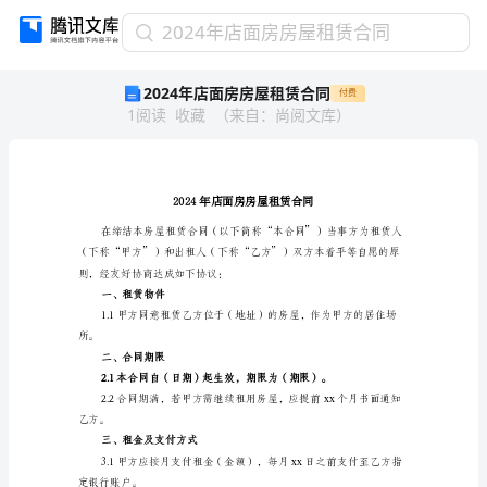
2024
2024年店面房房屋租赁合同
年
2024年店面房房屋租赁合同
付费
店
1
阅读
收藏
（
来自
：
尚阅文库
）
面
房
房
屋
租
赁
合