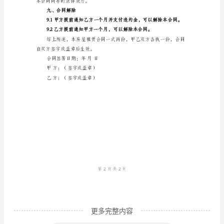
在
四、装修及维修责任
缔
结
本
五、居住规定
房
屋
租
六、违约条款
赁
合
同
（以
下
更多完整内容
简