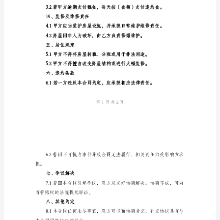
同
则，经友好协商达成如下协议：
一、租赁物件
2024
年
店
所。
面
二、合同期限
房
房
屋
乙方。
租
三、租金及支付方式
赁
合
定银行账户。
同