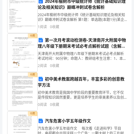
定支付违约金：【违约金条款】。
2024年榆树市中级统计师《统计基础知识理
人）：
论及相关知识》巅峰冲刺试卷含解析
身
2024年榆树市中级统计师《统计基础知识理论及相关知
识》巅峰冲刺试卷含解析 第1题：单选题(本题1分)某企
份
采取以下措施：
业“生产成本”账户的期初余额为10万元，本期为生产产品
1
阅读
0
收藏
发生直接材料费用80万元，直接人工费用1
证
付费
第一次月考滚动检测卷-天津南开大附属中物
号
理八年级下册期末考试必考点解析试题（含解
析）
码：
天津南开大附属中物理八年级下册期末考试必考点解析
第四条合同解除和违约赔偿
考试时间：90分钟；命题人：教研组考生注意：1、本卷
分第I卷（选择题）和第Ⅱ卷（非选择题）两部分，满分
联
2
阅读
0
收藏
100分，考试时间90分钟2、答卷前，考生务必用
系
付费
初中美术教案跨越百年，丰富多彩的创意教
学方法
地
初中美术教育是我国中学阶段的重要教育环节，它不仅
址：
是传授知识固然重要，更是培养学生的审美素养以及创
造力的重要途径。在此背景下，初中美术教学也正在不
0
阅读
0
收藏
联
断地改进创新，以适应这个时代的发展和不断变化的社
会需求。
付费
系
汽车危害小学五年级作文
电
第五条法律适用和争议解决
汽车危害小学五年级作文 每次看《走进科学》节目
时，电视都会出现这样一个广告：一颗大树上的三片树