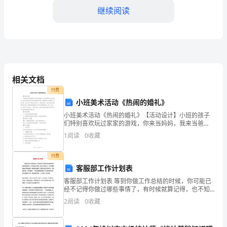
码：
继续阅读
联
系
地
（1）抵押物名称：
址：
相关文档
联
付费
小班美术活动《热闹的婚礼》
系
押物估值大写】）。
小班美术活动《热闹的婚礼》【活动设计】小班的孩子
电
们特别喜欢玩过家家的游戏，你来当妈妈，我来当爸
爸，他们在角色游戏中表现出强烈的兴趣，而随着我们
1
阅读
0
收藏
主题婚庆文化的开展，孩子们有了新的角色生成——新
话：
没有存在第三方纠纷的。
娘和新郎。
付费
乙
客服部工作计划表
方
客服部工作计划表 等到你做工作总结的时候，你可能已
第三条违约责任
经不记得你做过哪些事情了，有时候就算记得，也不知
（出
道从何写起，因为工作量太多，你不知道哪些是必须写
2
阅读
0
收藏
进去的，哪些是没必要的，如果你也处于这种状态，
借