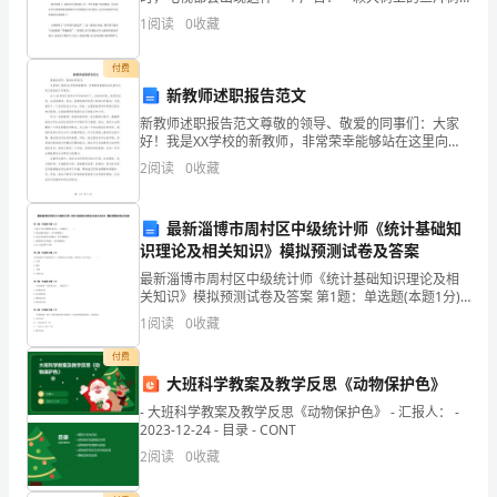
话：
叶随着马路上汽车的增多一片一片地落下来了,屏幕上新
1
阅读
0
收藏
的一页里周围全都是绿树，一个人骑着自行车走在马路
上，
根
付费
据
新教师述职报告范文
新教师述职报告范文尊敬的领导、敬爱的同事们：大家
《中
好！我是XX学校的新教师，非常荣幸能够站在这里向大
家汇报我的工作情况。加入XX学校已经有半年多的时间
华
2
阅读
0
收藏
了，这段时间里，我深受启发，也收获颇多。首先，我
要感
人
最新淄博市周村区中级统计师《统计基础知
民
识理论及相关知识》模拟预测试卷及答案
最新淄博市周村区中级统计师《统计基础知识理论及相
共
关知识》模拟预测试卷及答案 第1题：单选题(本题1分)
下述关于货币乘数的说法中，正确的是（ ）。A.现金
和
1
阅读
0
收藏
漏损率越大，货币乘数越大B.法定存款准备金率越
付费
国
大班科学教案及教学反思《动物保护色》
合
- 大班科学教案及教学反思《动物保护色》 - 汇报人： -
2023-12-24 - 目录 - CONT
同
2
阅读
0
收藏
法》