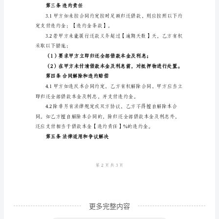
押
【借款金额大写】）。
合
同
甲
借款结束日期：【
方
1.4借款用途：【借款用途】。
（借
款
人）：
第二条抵押物
身
份
证
号
更多完整内容