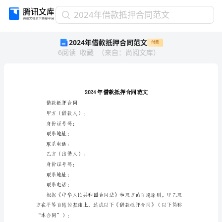
2024
2024年借款抵押合同范文
年
2024年借款抵押合同范文
付费
借
6
阅读
收藏
（
来自
：
尚阅文库
）
款
抵
押
合
同
范
借款抵押合同
文
甲方（借款人）：