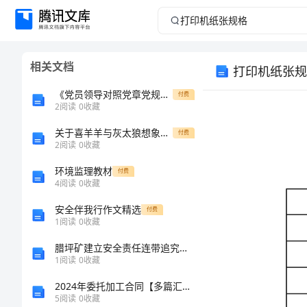
打
印
相关文档
打印机纸张规
机
《党员领导对照党章党规找差距“十八个是否”问题个人对照检查材料》
付费
纸
2
阅读
0
收藏
关于喜羊羊与灰太狼想象作文
张
付费
纸张格式
2
阅读
0
收藏
letter
,
信函件
规
legal
环境监理教材
付费
4
阅读
0
收藏
Excutive
格
A4
安全伴我行作文精选
付费
1
阅读
0
收藏
A5
纸
B4JIS
腊坪矿建立安全责任连带追究制度范文多篇合集
张
B5JIS
1
阅读
0
收藏
格
Folio
2024年委托加工合同【多篇汇编】
Envelope#9
信封封套
5
阅读
0
收藏
式