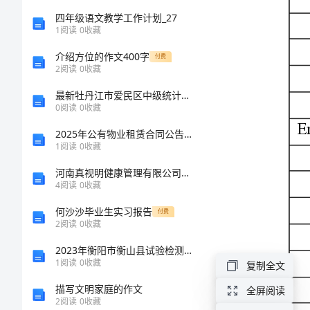
Envelope#10
宽
四年级语文教学工作计划_27
EnvelopeDL
1
阅读
0
收藏
EnvelopeC5
度
介绍方位的作文400字
EnvelopeC3
付费
（单
2
阅读
0
收藏
EnvelopeB5
位:
EnvelopeMonarch
最新牡丹江市爱民区中级统计师《统计基础知识理论及相关知识》考前冲刺试题（附答案及解析）
0
阅读
0
收藏
GermanStdFanfold
cm）
GermanLegalFanfold
2025年公有物业租赁合同公告透明交易
高
1
阅读
0
收藏
Fanfold210x12in
度
Fanfold358x12in
河南真视明健康管理有限公司介绍企业发展分析报告
Fanfold147/8x11.69
4
阅读
0
收藏
（单
A4Fanfold
位:
何沙沙毕业生实习报告
付费
A3
2
阅读
0
收藏
cm）
16
开
2023年衡阳市衡山县试验检测师之交通工程考试题库及1套完整答案
32
开
letter
1
阅读
0
收藏
复制全文
32
大开
信,
描写文明家庭的作文
全屏阅读
Tabloid
2
阅读
0
收藏
Statement