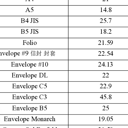
24.13
10.47
22
11
22.9
16.2
45.8
32.4
25
17.6
19.05
9.84
21.59
30.48
21.59
33.02
21
30.48
35.81
30.48
21.59
27.94
21
29.69
29.7
42
18.4
26
13
18.4
14
20.3
27.94
43.17
13.97
21.59