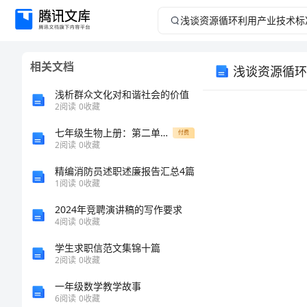
浅
谈
相关文档
浅谈资源循环
资
浅析群众文化对和谐社会的价值
源
2
阅读
0
收藏
七年级生物上册：第二单元第三章第二节植物体的结构层次练习（无答案）新人教版
循
付费
2
阅读
0
收藏
环
精编消防员述职述廉报告汇总4篇
1
阅读
0
收藏
利
2024年竞聘演讲稿的写作要求
4
阅读
0
收藏
用
学生求职信范文集锦十篇
产
2
阅读
0
收藏
一年级数学教学故事
新路径。
业
6
阅读
0
收藏