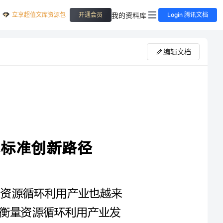
立享超值文库资源包
我的资料库
开通会员
Login 腾讯文档
编辑文档