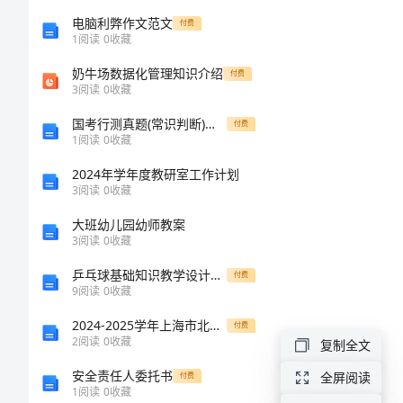
技
电脑利弊作文范文
付费
1
阅读
0
收藏
术
奶牛场数据化管理知识介绍
付费
3
阅读
0
收藏
标
国考行测真题(常识判断)含答案（模拟题）
付费
1
阅读
0
收藏
准
2024年学年度教研室工作计划
创
3
阅读
0
收藏
大班幼儿园幼师教案
新
3
阅读
0
收藏
路
乒乓球基础知识教学设计体育运动教案
付费
9
阅读
0
收藏
径
2024-2025学年上海市北虹高级中学高一生物第一学期期末检测试题含解析
付费
2
阅读
0
收藏
复制全文
浅
安全责任人委托书
全屏阅读
付费
谈
1
阅读
0
收藏