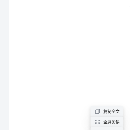
及
下
半
年
计
划
2024
年
收
复制全文
费
全屏阅读
站