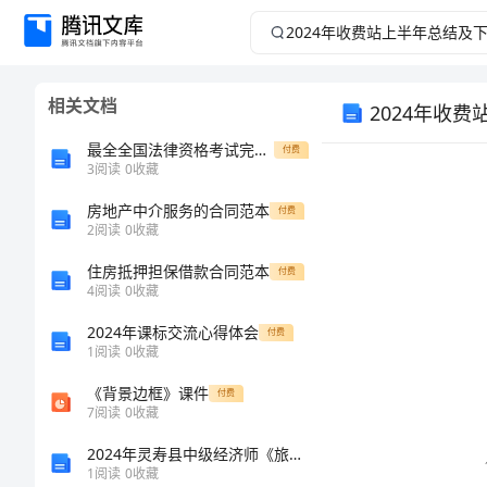
2024
年
相关文档
2024年收
收
最全全国法律资格考试完整题库附答案【名师推荐】
付费
费
3
阅读
0
收藏
站
房地产中介服务的合同范本
付费
2
阅读
0
收藏
上
住房抵押担保借款合同范本
付费
4
阅读
0
收藏
半
2024年课标交流心得体会
付费
1
阅读
0
收藏
年
《背景边框》课件
付费
析。
总
7
阅读
0
收藏
2024年灵寿县中级经济师《旅游经济实务》模拟预测试卷完整版
结
1
阅读
0
收藏