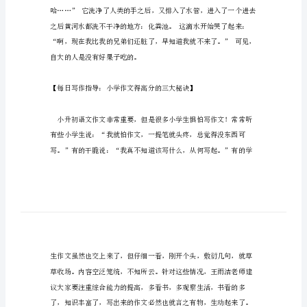
水
的
经
历
作
文
一
滴
水
的
经
历
如