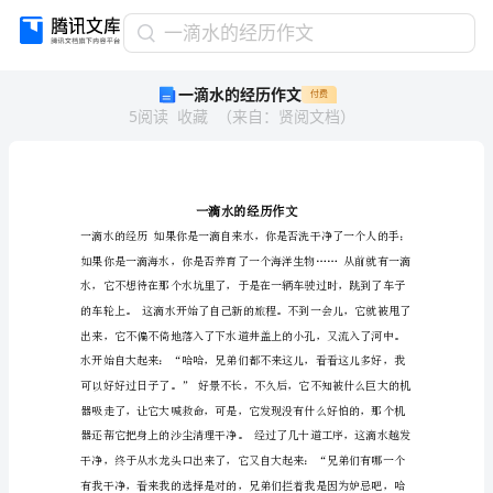
一
一滴水的经历作文
滴
一滴水的经历作文
付费
水
5
阅读
收藏
（
来自
：
贤阅文档
）
的
经
历
作
文
一
滴