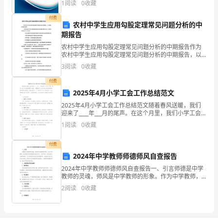
生
1
阅读
0
收藏
新、企业风险、企业活力四个维度对企业发展情况进行
物……
评价。
付费
农村中学生应用勾股定理常见问题分析的中
从
期报告
农村中学生应用勾股定理常见问题分析的中期报告作为
前
农村中学生应用勾股定理常见问题分析的中期报告，以
下是我的进度和成果：1. 研究收集了有关勾股定理应用
就
3
阅读
0
收藏
的常见问题及其解决方法，包括但不限于以下几个方
面：
有
付费
2025年4月小学工会工作总结范文
一
2025年4月小学工会工作总结范文随着春风送暖，我们
迎来了____年___月的尾声。在这个月里，我们小学工会
滴
在维护教职工权益、丰富教职工文化生活以及促进学校
1
阅读
0
收藏
和谐发展等方面做出了积极的努力。以下是本月工
水，
付费
它
2024年中学教师师德师风自查报告
不
2024年中学教师师德师风自查报告一、引言师德是中学
教师的灵魂，师风是中学教师的形象。作为中学教师，
想
我们要时刻将师德师风放在首位，以身作则，为学生树
2
阅读
0
收藏
立正确的榜样。为了更好地评估自己的师德师风，检视
自己
待