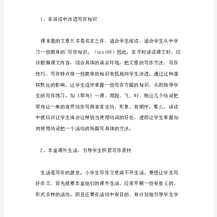
果
你
是
自大的人是没有好果子吃的。
一
滴
自
来
水，
你
是
否
洗
干