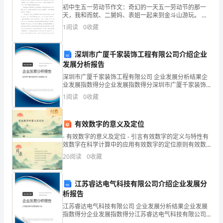
初中生五一劳动节作文：奇幻的一天五一劳动节的那一
海
天，我和而就、二舅妈、表姐一起来到金斗山游玩。 在
山脚下，我怀着奇怪的心情仰视金斗山，这连绵不断的
1
阅读
0
收藏
水，
山峰似乎一头骆驼，不对不对，似乎又是一个年迈而
你
深圳市广厦千家装饰工程有限公司介绍企业
是
发展分析报告
深圳市广厦千家装饰工程有限公司 企业发展分析结果企
否
业发展指数得分企业发展指数得分深圳市广厦千家装饰
工程有限公司综合得分说明：企业发展指数根据企业规
1
阅读
0
收藏
养
模、企业创新、企业风险、企业活力四个维度对企业发
展情
付费
育
有效数字的意义及定位
了
- 有效数字的意义及定位 - 引言有效数字的定义与特性有
效数字在科学计算中的应用有效数字的定位原则有效数
一
字的运算规则有效数字的误差分析结论
20
阅读
0
收藏
个
江苏睿达电气科技有限公司介绍企业发展分
海
析报告
洋
江苏睿达电气科技有限公司 企业发展分析结果企业发展
指数得分企业发展指数得分江苏睿达电气科技有限公司
综合得分说明：企业发展指数根据企业规模、企业创