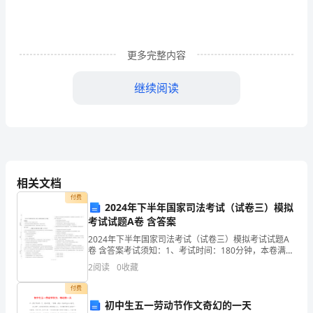
净
了
更多完整内容
一
个
继续阅读
人
的
手；
如
相关文档
付费
果
2024年下半年国家司法考试（试卷三）模拟
考试试题A卷 含答案
你
2024年下半年国家司法考试（试卷三）模拟考试试题A
卷 含答案考试须知：1、考试时间：180分钟，本卷满分
是
1、在讲读中渗透写作知识
为150分。 2、请首先按要求在试卷的指定位置填写您的
2
阅读
0
收藏
姓名、准考证号等信息。 3、请仔细阅读各
一
付费
滴
初中生五一劳动节作文奇幻的一天