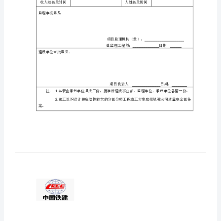
轨
致广东铁路建设监理有限公司（监理单位）：
兹报验：
道
1
交
2
3/
通
□特殊工程专项施工方案
4
工
□施工用大型机械设备
5
□
6
程
承
包
单
位：
中
项目监理机构签
收人姓名及时间
国
铁
监理审核意见