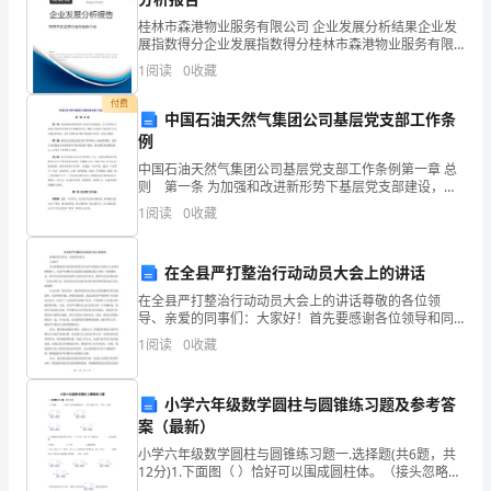
昆
桂林市森港物业服务有限公司 企业发展分析结果企业发
展指数得分企业发展指数得分桂林市森港物业服务有限
明
公司综合得分说明：企业发展指数根据企业规模、企业
1
阅读
0
收藏
轨
创新、企业风险、企业活力四个维度对企业发展情况进
行评
道
付费
中国石油天然气集团公司基层党支部工作条
交
编制：
例
通
中国石油天然气集团公司基层党支部工作条例第一章 总
工
复核
则 第一条 为加强和改进新形势下基层党支部建设，充
:
分发挥党支部战斗堡垒作用和党员先锋模范作用，根据
程
1
阅读
0
收藏
《中国共产党章程》及有关规定和要求，结合中国石油
承
审核：
包
在全县严打整治行动动员大会上的讲话
单
批准：
在全县严打整治行动动员大会上的讲话尊敬的各位领
位：
导、亲爱的同事们：大家好！首先要感谢各位领导和同
事们对全县严打整治行动的大力支持和积极参与。全县
中
1
阅读
0
收藏
严打整治行动是我们加强和改进工作的一次重要机会，
国
是对全县各
铁
小学六年级数学圆柱与圆锥练习题及参考答
建
案（最新）
股
小学六年级数学圆柱与圆锥练习题一.选择题(共6题，共
份
12分)1.下面图（ ）恰好可以围成圆柱体。（接头忽略不
计，单位：厘米） A. B.C. D.2