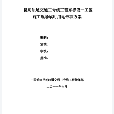
建
股
份
有
建设单位审批意见：
限
公
司
合
1.
同
2.
案。
号：
监
理
单