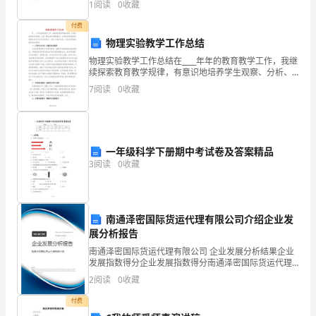
有
1
阅读
0
收藏
限
付费
公
物理实验教学工作总结
司
物理实验教学工作总结在____年年的教育教学工作，我继
合
续探索教育教学规律，有意识地培养学生观察、分析、
解决实际问题的能力，让学生在轻松愉快的氛围中形成
同
7
阅读
0
收藏
对书本知识的综合、迁移、拓宽和加深，从而达到预期
号：
的
监
理
一年级科学下册期中考试卷及答案精品
单
3
阅读
0
收藏
位：
广
东
南通泽密国际货运代理有限公司介绍企业发
铁
展分析报告
路
南通泽密国际货运代理有限公司 企业发展分析结果企业
建
发展指数得分企业发展指数得分南通泽密国际货运代理
有限公司综合得分说明：企业发展指数根据企业规模、
设
2
阅读
0
收藏
企业创新、企业风险、企业活力四个维度对企业发展情
监
况进
付费
理