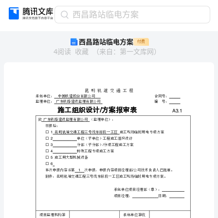
西
西昌路站临电方案
昌
西昌路站临电方案
付费
路
4
阅读
收藏
（
来自
：
第一文库网
）
站
临
电
方
案
昆
/
明