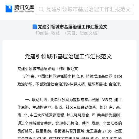
党
党建引领城市基层治理工作汇报范文
建
党建引领城市基层治理工作汇报范文
引
10
阅读
收藏
（
来自
：
贤阅文档
）
领
城
市
基
层
治
理