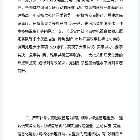
工
作
汇
报
范
文
党
市
报
建引领城
基层治理工作汇
范
党
建
近年来，**围绕抓
建抓服
抓治理，
续
加基层
引
领
政治功能，不
激活
会治理
神经末
，赋能基层
城