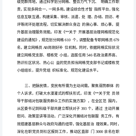
市
基
层
治
一、联动共治，
单兵独马为
成
。根据
理
工
路
构
社
作思
，主动
建**、街道、
作
汇
南
中
党
合
报
、北、
五大区域
建联盟，并以强强联
范
文
全
合
实
发
全
通过
领域联
共建，
现多元共治、共同
展、
面旺
党