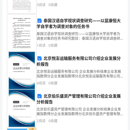
的征伐获得的河西走廊和关中平原地区，这是必须要交
务
3
阅读
0
收藏
代的，因为研究一个农业生产方式我们要做到时间和空
抓
泰国汉语自学现状调查研究——以蓝康恒大
治
学自学者为调查对象的任务书
理，
泰国汉语自学现状调查研究——以蓝康恒大学自学者为
调查对象的任务书研究题目：泰国汉语自学现状调查研
究——以蓝康恒大学自学者为调查对象研究目的：本次
持
1
阅读
0
收藏
研究旨在了解泰国蓝康恒大学学生的汉语自学情况，找
到他们自
续
北京悦澎运输服务有限公司介绍企业发展分
析报告
增
北京悦澎运输服务有限公司 企业发展分析结果企业发展
加
指数得分企业发展指数得分北京悦澎运输服务有限公司
综合得分说明：企业发展指数根据企业规模、企业创
4
阅读
0
收藏
基
新、企业风险、企业活力四个维度对企业发展情况进行
评价。
层
北京伯乐盛资产管理有限公司介绍企业发展
分析报告
党
北京伯乐盛资产管理有限公司 企业发展分析结果企业发
展指数得分企业发展指数得分北京伯乐盛资产管理有限
组
公司综合得分说明：企业发展指数根据企业规模、企业
2
阅读
0
收藏
创新、企业风险、企业活力四个维度对企业发展情况进
织
行评
付费