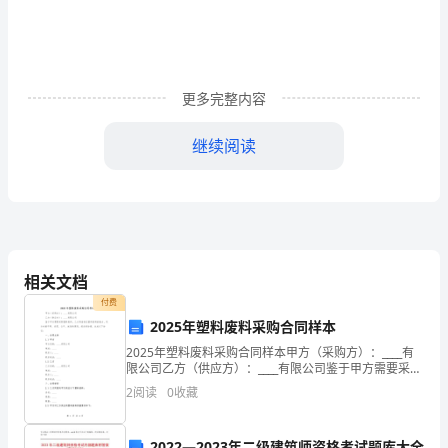
建
良
格
前
各
党
社
好
局。截至目
，
街道共召开区域
工委会次、
引
领
更多完整内容
城
合党
辖
党
实
联
委会次，解决
区
建共建问题个、民生
市
继续阅读
基
各
党
序
持
构
件，
领域
组织互联互动有
推动。
续
层
治
格
断
社
党
的协协商
路
理
局，不
拓展
区
委领导下
事
理
相关文档
付费
工
2025年塑料废料采购合同样本
作
2025年塑料废料采购合同样本甲方（采购方）：____有
议事厅、民情恳谈会等居民自治平
，先后
出
限公司乙方（供应方）：____有限公司鉴于甲方需要采购
汇
塑料废料，乙方具备供应塑料废料的能力，双方本着平
2
阅读
0
收藏
等、自愿、公平、诚信的原则，经友好协商，达
报
2022—2023年二级建筑师资格考试题库大全