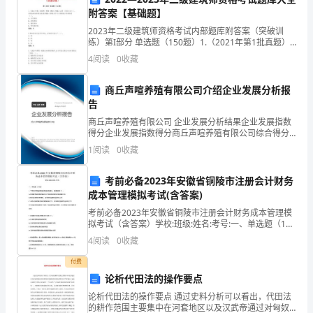
室盛梅说
队
安
社
视台
事儿等团
支，形成
居
区百姓电
范
附答案【基础题】
文
2023年二级建筑师资格考试内部题库附答案（突破训
练）第I部分 单选题（150题）1.（2021年第1批真题）
务队
特
牌
协商余
服
等多个居民自治
色品
，年均开展议事
近
根据《建设工程施工台同（示范文本）》，担保金额在
4
阅读
0
收藏
担保有效期内随着工程款支付可以逐期减少的担
年
商丘声喧养殖有限公司介绍企业发展分析报
来，
告
协商
余
实
实
办
处理大小事项
件，
现了大事共议、
事共
商丘声喧养殖有限公司 企业发展分析结果企业发展指数
**
得分企业发展指数得分商丘声喧养殖有限公司综合得分
说明：企业发展指数根据企业规模、企业创新、企业风
围
1
阅读
0
收藏
险、企业活力四个维度对企业发展情况进行评价。该企
急
商
办
批
共决、
事共
、难事共解五事联
，一大
关系居民生活
业的
绕
考前必备2023年安徽省铜陵市注册会计财务
成本管理模拟考试(含答案)
抓
考前必备2023年安徽省铜陵市注册会计财务成本管理模
党
热点难点问题
到有
解决，
建引领基层治理水平
拟考试（含答案）学校:班级:姓名:考号:一、单选题（10
题）.下列关于现金最优返回线的表述中，正确的是
4
阅读
0
收藏
（）。A.现金最优返回线的确定与企业最低现金
建
付费
抓
论析代田法的操作要点
提
升。
服
论析代田法的操作要点 通过史料分析可以看出，代田法
的耕作范围主要集中在河套地区以及汉武帝通过对匈奴