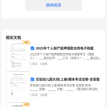
法
继续阅读
——
业
务
产品和服务，并作出明智的决策。
销
相关文档
二、掌握沟通技巧
售
付费
2025年个人财产抵押借款合同电子档案
1.倾听
人
2025年个人财产抵押借款合同电子档案甲方（借款
人）：____身份证号：____乙方（贷款人）：____营业执
员
照号：____根据《中华人民共和国合同法》、《中华人民
1
阅读
0
收藏
共和国抵押法》等相关法律法规的规定，
的
个
实验幼儿园大班(上册)期末考试试卷-含答案
人
实验幼儿园大班(上册)期末考试试卷 含答案 姓名：
_______ 班级：_______ 分数：_______ （笔试部分考试时间
经
案。
30分钟，口述部分一个学生5分钟）题
1
阅读
0
收藏
验
2.批判性思考
付费