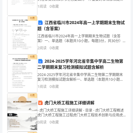
务
学习。以下是学习啦我为您整理的关于高一物理物体运
1
阅读
0
收藏
动的速度必背重点的相关资料，供您阅读。
销
付费
江西省临川市2024年高一上学期期末生物试
售
题（含答案）
人
江西省临川市2024年高一上学期期末生物试题（含答
案）一、单选题（本题共10小题，每题3分，共30分）
员
1、在下列四种化合物的化学组成中，圆圈“○”中所对应
2
阅读
0
收藏
的含义最接近的是 (
的
付费
2024-2025学年河北省辛集中学高二生物第
个
二学期期末复习检测模拟试题含解析
2024-2025学年河北省辛集中学高二生物第二学期期末
人
复习检测模拟试题含解析一、单选题（本题共10小题，
每题3分，共30分）1、下列关于人类与环境保护的叙
1
阅读
0
收藏
经
述，错误的是（ ）A.环境资源合理开发
付费
验
虎门大桥工程施工详细讲解
探
- 虎门大桥工程施工详细讲解 - 目录 - 虎门大桥工程概述
虎门大桥工程施工过程虎门大桥工程技术创新与应用虎
讨
门大桥工程环境保护与可持续发展虎门大桥工
0
阅读
0
收藏
随