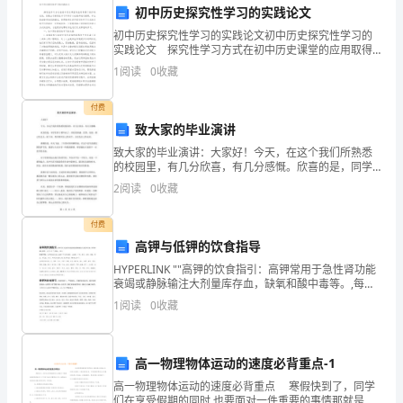
探
初中历史探究性学习的实践论文
初中历史探究性学习的实践论文初中历史探究性学习的
讨
实践论文 探究性学习方式在初中历史课堂的应用取得
了初步的成效，但是由于探究性学习不同于以往教师进
客
1
阅读
0
收藏
行授课，学生被动接受知识的模式，使得教师在进行探
究
户
客户提供更加完善和合理的
付费
致大家的毕业演讲
沟
3.语言表达能力
致大家的毕业演讲：大家好！今天，在这个我们所熟悉
通
的校园里，有几分欣喜，有几分感慨。欣喜的是，同学
们终于要毕业了。曾经的困惑、茫然、彷徨，都已经过
2
阅读
0
收藏
技
去。接下来，你们将用自己的双手，去打造自己的未
来。感慨的
巧
付费
高钾与低钾的饮食指导
与
HYPERLINK ""高钾的饮食指引：高钾常用于急性肾功能
注意力和信任度。
衰竭或静脉输注大剂量库存血，缺氧和酸中毒等。,每日
方
应低于1500～ 毫克。饮食种类：含钾很低的食物。藕粉
4.问题解决能力
1
阅读
0
收藏
中不含钾;菱粉、水面筋、千张、粉皮
法
——
高一物理物体运动的速度必背重点-1
业
高一物理物体运动的速度必背重点 寒假快到了，同学
们在享受假期的同时,也要面对一件重要的事情那就是做