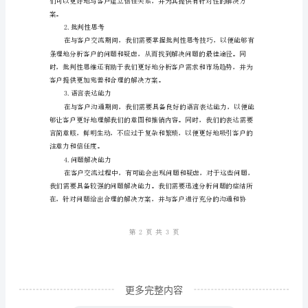
验
探
讨
3.准备好推销材料
客
户
沟
通
技
巧
与
方
更多完整内容