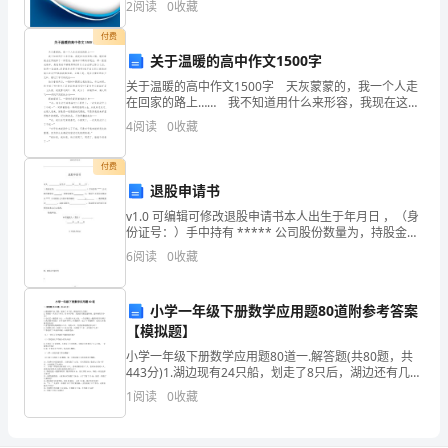
刻
2
阅读
0
收藏
创新、企业风险、企业活力四个维度对企业发展情况进
地
行评
付费
关于温暖的高中作文1500字
认
关于温暖的高中作文1500字 天灰蒙蒙的，我一个人走
识
在回家的路上…… 我不知道用什么来形容，我现在这该
死的心情，就好象被全世界抛弃了一样悲哀，脑海中不
4
阅读
0
收藏
到，
断的浮现出，那一张张成绩单，是我真的不够聪明
保
付费
退股申请书
第2页
持
v1.0 可编辑可修改退股申请书本人出生于年月日 ，（身
份证号：）手中持有 ***** 公司股份数量为，持股金额
党
为元，现因个人原因自愿退出 ***** 公司股份 ( 出资证
6
阅读
0
收藏
明书编号)，退股数量为，
的
先
小学一年级下册数学应用题80道附参考答案
【模拟题】
进
小学一年级下册数学应用题80道一.解答题(共80题，共
443分)1.湖边现有24只船，划走了8只后，湖边还有几只
性，
船？2.书柜里一共有57本书，有9本字典，其余的书都是
1
阅读
0
收藏
连环画．连环画有多少本？3.小红
是