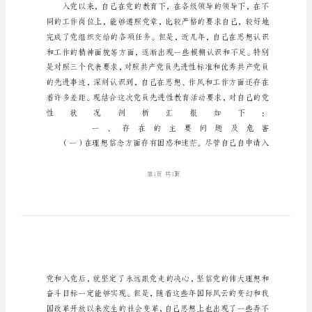
分
析
心
得
体
会
党
性
分
析
心
得
体