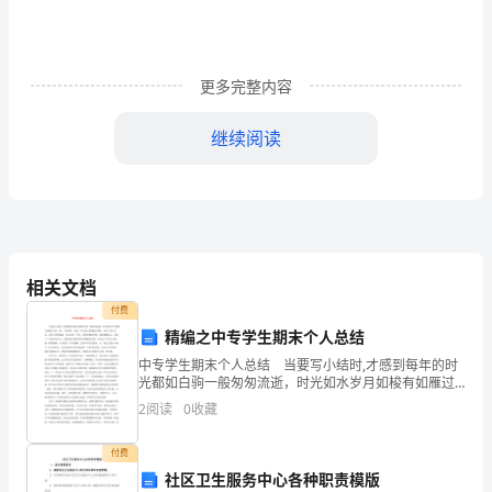
要
思
更多完整内容
想
为
继续阅读
主
要
内
容
相关文档
付费
的
精编之中专学生期末个人总结
保
中专学生期末个人总结 当要写小结时,才感到每年的时
光都如白驹一般匆匆流逝，时光如水岁月如梭有如雁过
持
无痕一般，斗转星移，新的一年迈着巨轮像我们驶来，
2
阅读
0
收藏
带走了那片记忆，送来了新的挑战，在过去的一年里，
尝遍
共
付费
产
社区卫生服务中心各种职责模版