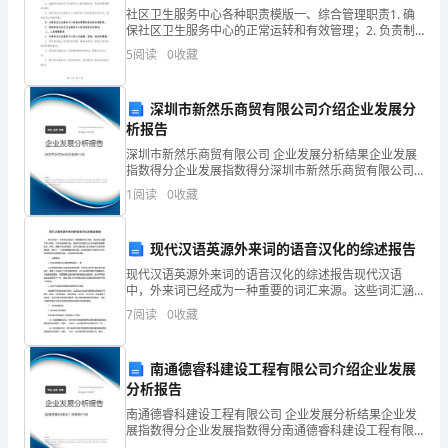
社区卫生服务中心各种职责模版一、综合管理职责1. 确
党
保社区卫生服务中心的正常运转和有效管理；2. 负责制
定和执行社区卫生服务中心的发展战略和工作计划；3.
5
阅读
0
收藏
员
组织和协调各部门及个人的工作，确保各项工作任
先
深圳市新然乐商贸有限公司介绍企业发展分
进
析报告
深圳市新然乐商贸有限公司 企业发展分析结果企业发展
性
指数得分企业发展指数得分深圳市新然乐商贸有限公司
综合得分说明：企业发展指数根据企业规模、企业创
1
阅读
0
收藏
教
新、企业风险、企业活力四个维度对企业发展情况进行
评价。
育
现代汉语英源外来词的语音汉化的综述报告
活
现代汉语英源外来词的语音汉化的综述报告现代汉语
中，外来词已经成为一种重要的词汇来源。这些词汇涵
动
盖了各个领域，对于促进语言交流、推进科技发展和文
7
阅读
0
收藏
化交流都具有重要意义。然而，随着外来词的增多，如
中，
何正确处理
南通德睿科建设工程有限公司介绍企业发展
我
分析报告
深
南通德睿科建设工程有限公司 企业发展分析结果企业发
展指数得分企业发展指数得分南通德睿科建设工程有限
公司综合得分说明：企业发展指数根据企业规模、企业