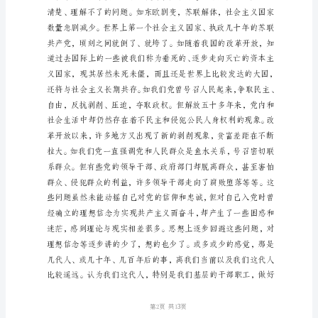
会
一
在
参
加
以
实
践
三
个
代
第1页
表
重