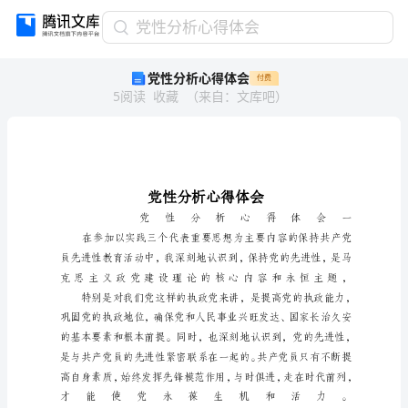
党
党性分析心得体会
性
党性分析心得体会
付费
分
5
阅读
收藏
（
来自
：
文库吧
）
析
心
得
体
会
党
性