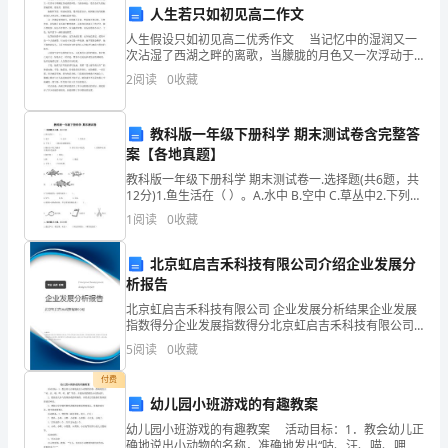
了
人生若只如初见高二作文
深
人生假设只如初见高二优秀作文 当记忆中的湿润又一
次沾湿了西湖之畔的离歌，当朦胧的月色又一次浮动于
刻
频频过客疏离的神色，当纷杂褪去，是否会有人想起那
2
阅读
0
收藏
夜那歌，那浅笑，那落寞。 她始终笑着，恬淡而落寞
的
教科版一年级下册科学 期末测试卷含完整答
印
案【各地真题】
象，
教科版一年级下册科学 期末测试卷一.选择题(共6题，共
12分)1.鱼生活在（ ）。A.水中 B.空中 C.草丛中2.下列（
读
）情况是溶解现象。A.糖在水中化为糖水
1
阅读
0
收藏
后
北京虹启吉禾科技有限公司介绍企业发展分
让
析报告
我
北京虹启吉禾科技有限公司 企业发展分析结果企业发展
指数得分企业发展指数得分北京虹启吉禾科技有限公司
综合得分说明：企业发展指数根据企业规模、企业创
反
5
阅读
0
收藏
新、企业风险、企业活力四个维度对企业发展情况进行
评价。
思
付费
幼儿园小班游戏的有趣教案
人
幼儿园小班游戏的有趣教案 活动目标：1．教会幼儿正
确地说出小动物的名称，准确地发出“咕、汪、喵、呷、