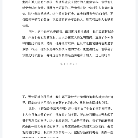
读
后
感
范
文
名
著
《假
如
给
我