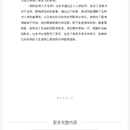
三
天
光
快乐。
明》
读
后
感
范
文
《假
如
给
更多完整内容
我