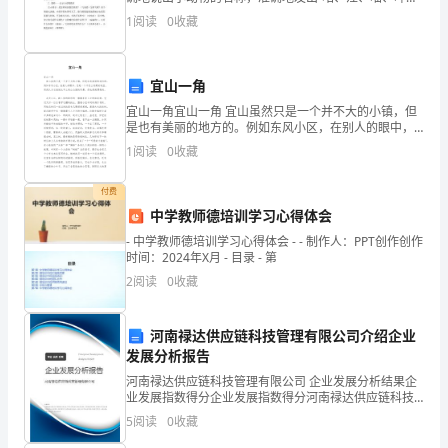
生
叽、蹦”等音，并能协调的模仿小动物动作。 2．提高
1
阅读
0
收藏
幼儿参与集体游戏的积极性，并要求它们做到在
的
意
宜山一角
义
宜山一角宜山一角 宜山虽然只是一个并不大的小镇，但
是也有美丽的地方的。例如东风小区，在别人的眼中，
和
它是一个不怎么起眼的地区。而我认为它虽说比不上球
1
阅读
0
收藏
山公园的风景，但也是挺漂亮的。 走进小区，映入
对
付费
光
中学教师德培训学习心得体会
- 中学教师德培训学习心得体会 - - 制作人：PPT创作创作
明
时间：2024年X月 - 目录 - 第
的
2
阅读
0
收藏
追
河南禄达供应链科技管理有限公司介绍企业
求。
发展分析报告
河南禄达供应链科技管理有限公司 企业发展分析结果企
书
业发展指数得分企业发展指数得分河南禄达供应链科技
管理有限公司综合得分说明：企业发展指数根据企业规
中
5
阅读
0
收藏
模、企业创新、企业风险、企业活力四个维度对企业发
展情