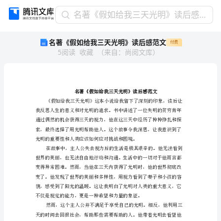
名
名著《假如给我三天光明》读后感范文
著
名著《假如给我三天光明》读后感范文
付费
《假
5
阅读
收藏
（
来自
：
尚阅文库
）
如
给
我
三
天
光
明》