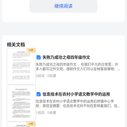
继续阅读
三
天
光
明》
相关文档
这
付费
本
失败乃成功之母四年级作文
失败乃成功之母四年级作文 在我们平凡的日常里，许
小
多人都写过作文吧，借助作文人们可以反映客观事物、
表达思想感情、传递知识信息。那么问题来了，到底应
说
5
阅读
0
收藏
如何写一篇优秀的作文呢？以下是收集的失败乃成功之
母四
给
信息技术在农村小学语文教学中的运用
我
对自己和他人有意义的事情。
信息技术在农村小学语文教学中的运用石桥镇中心学
留
校：周佳宜摘要：信息技术无时不刻在影响着我们，信
息化社会的今天，人们越来越重视教育。小学教育中，
1
阅读
0
收藏
小学语文是学生在进入学校后所接触的最基础也是最重
下
要的一门学
付费