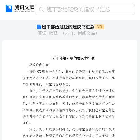
班
班干部给班级的建议书汇总
干
班干部给班级的建议书汇总
付费
部
阅读
收藏
（
来自
：
尚阅文库
）
给
班
级
的
建
议
尊敬的班主任：
书