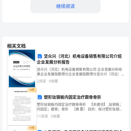
继续阅读
一
名
学
生，
相关文档
特
坚众兴（河北）机电设备销售有限公司介绍
写
企业发展分析报告
此
坚众兴（河北）机电设备销售有限公司 企业发展分析结
果企业发展指数得分企业发展指数得分坚众兴（河北）
信
机电设备销售有限公司综合得分说明：企业发展指数根
2
阅读
0
收藏
据企业规模、企业创新、企业风险、企业活力四个维度
对企
给
付费
塑形钛钢板内固定治疗跟骨骨折
您，
塑形钛钢板内固定治疗跟骨骨折 【关键词】 ,钛钢板；
关心和付出！
针
内固定；跟骨；骨折 ［摘 要］ 目的：探讨塑形钛钢板
在跟骨骨折中的应用价值。方法：治疗19例(21足)跟骨
11
阅读
0
收藏
骨折，均采用塑形钛钢板内固定，其中2足
对
付费