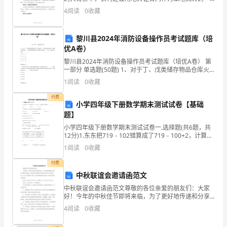
总。
种方式，被越来越多地应用于农村土地利用和资源配置
4
阅读
0
收藏
中。本合同由转让方（甲方）和接收方（乙方）双方自
经
愿、
过
黎川县2024年消防设备操作员考试题库（培
优A卷）
大
黎川县2024年消防设备操作员考试题库（培优A卷） 第
一部分 单选题(50题) 1、对于丁、戊类储存物品仓库火
家
灾危险性，当可燃包装质量大于物品本身质量（ ）或可
1
阅读
0
收藏
燃包装体积大于物品本身体积（ ）时
的
付费
小学四年级下册数学期末测试试卷【基础
讨
题】
论
小学四年级下册数学期末测试试卷一.选择题(共6题，共
12分)1.东东把719﹣102错算成了719﹣100+2，计算结
和
果比正确结果（ ）。 A.多2 B.多4 C.少
1
阅读
0
收藏
反
付费
中秋联谊会邀请函范文
馈，
中秋联谊会邀请函范文尊敬的各位亲爱的朋友们：大家
我
好！今年的中秋佳节即将来临，为了更好地传递和分享
中秋的浓浓情意，我们荣幸地邀请您参加我们举办的中
4
阅读
0
收藏
秋联谊会。在这个特别的节日里，我们希望能够与您共
们
度一段快