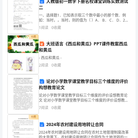
我
中加以实施。谢谢您！
人教版初一数学下册名校课堂训练实数测试
二
们
此致
一、选择题1．已知表示取三个数中最小的那个数．例
班
如：当时，，当时，则的值为（ ）A． B． C． D．2．
敬礼！
求1＋2＋22＋23＋…＋22020的值，可令S＝1＋2＋22
1
阅读
0
收藏
＋23＋…＋22020，则
级
XX班级全体学生
付费
的
大班语言《西瓜和黄瓜》PPT课件教案西瓜
XX年XX月XX日
和黄瓜
建
- 西瓜和黄瓜 -
议
2
阅读
0
收藏
和
论对小学数学课堂教学目标三个维度的评价
意
构想教育论文
见
论对小学数学课堂教学目标三个维度的评价设想教育论
文 论对小学数学课堂教学目标三个维度的评价设想教育
论文 在课堂教学评价中，如何围绕“掌握知识，开展能
进
7
阅读
0
收藏
力，情感态度”三个维度的目标要求，总结出评价课堂
行
付费
2024年农村建设用地转让合同
汇
2024年农村建设用地转让合同在农村土地管理制度改革
的大背景下，农村建设用地转让合同作为土地流转的一