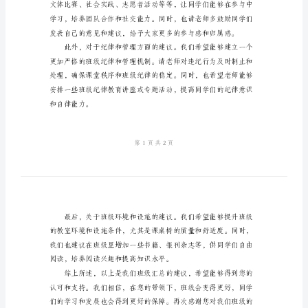
汇
个方面的建议，希望您能够考虑。
总
班
干
部
给
班
级
评价。
的
建
议
书