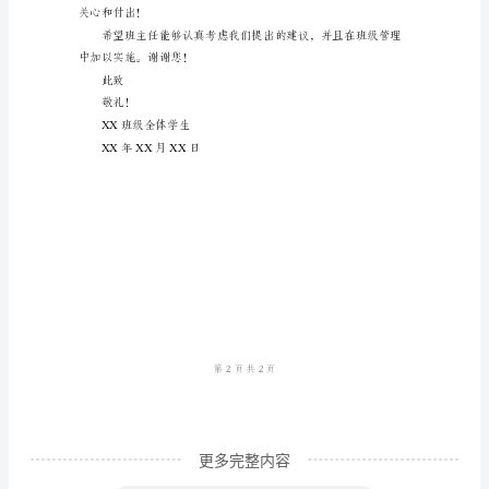
汇
总
尊
敬
的
班
主
和自律能力。
任：
我
是
XX
班
更多完整内容
的