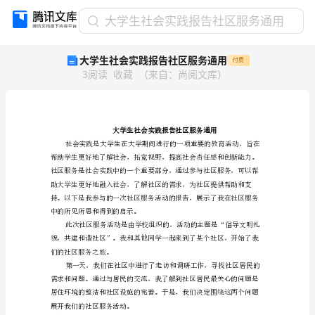
大
大学生社会实践报告社区服务通用
学
大学生社会实践报告社区服务通用
付费
生
3
阅读
收藏
（
来自
：
尚阅文库
）
社
会
实
践
报
告
社