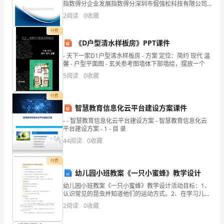
学
指数得分企业发展指数得分深圳市倔强松科技有限公司
综合得分说明：企业发展指数根据企业规模、企业创
2
阅读
0
收藏
生
新、企业风险、企业活力四个维度对企业发展情况进行
评价。
付费
更
《D户型清水样板房》PPT课件
好
- 天下一家D1户型清水样板房 - 方案 定位：简约 现代 温
馨 - 户型平面图 - 玄关参考图墙体下部墙绘，摆放一个
地
5
阅读
0
收藏
了
付费
解
智慧教育信息化云平台建设方案课件
- - 智慧教育信息化云平台建设方案 - 智慧教育信息化云
社
平台建设方案 - 1 - 目 录
会，
44
阅读
0
收藏
拓
付费
幼儿园小班教案《一只小蜜蜂》教学设计
宽
幼儿园小班教案《一只小蜜蜂》教学设计活动目标：1、
视
认识常见的昆虫并知道他们的运动方式。2、在学习儿歌
的基础上能大胆创编儿歌。3、能积极参与活动，在语言
2
阅读
0
收藏
游戏中体验互动的快乐。4、让幼儿能在集体面前大胆表
野，