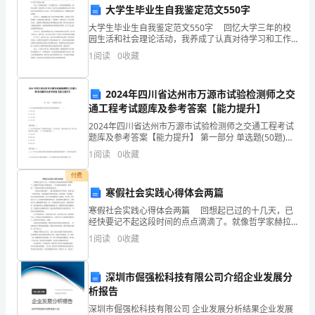
一
大学生毕业生自我鉴定范文550字
项
大学生毕业生自我鉴定范文550字 回忆大学三年的校
园生活和社会理论活动，我养成了认真对待学习和工作
重
的好习惯。 首先，在思想品德上，本人遵纪守法，有
1
阅读
0
收藏
良好的道德修养，保护公共财产,团结同学,乐于助
要
2024年四川省达州市万源市试验检测师之交
的
通工程考试题库及参考答案【能力提升】
教
2024年四川省达州市万源市试验检测师之交通工程考试
题库及参考答案【能力提升】 第一部分 单选题(50题)
育
1、标志板面普通材料色蓝色的亮度因数要求（ ）。
1
阅读
0
收藏
A.≥0.01B.≥0.03C.≥
活
付费
寒假社会实践心得体会两篇
动，
寒假社会实践心得体会两篇 回想起已过的十几天，已
旨
经快要记不起这段时间的点点滴滴了。就像哲学家赫拉
克利特说的：“人不能两次踏进同一条河流。”我们的实践
1
阅读
0
收藏
在
时光不能再重新来过。 “太阳每天都是新的”。
的发展。
帮
深圳市倔强松科技有限公司介绍企业发展分
析报告
助
深圳市倔强松科技有限公司 企业发展分析结果企业发展