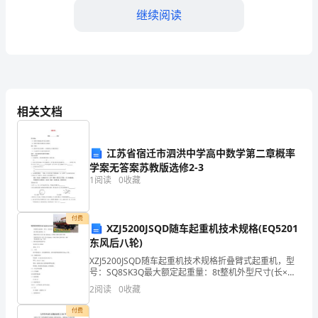
继续阅读
是
大
学
生
相关文档
在
场所，得到了社区居民的一致好评。
大
江苏省宿迁市泗洪中学高中数学第二章概率
学
学案无答案苏教版选修2-3
1
阅读
0
收藏
期
间
付费
XZJ5200JSQD随车起重机技术规格(EQ5201
进
东风后八轮)
美好。
XZJ5200JSQD随车起重机技术规格折叠臂式起重机，型
行
号：SQ8SK3Q最大额定起重量：8t整机外型尺寸(长×宽×
高)(mm)：11900;11100×2470×3700货厢栏板内尺寸
的
2
阅读
0
收藏
(长×宽×高
付费