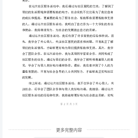
践
报
告
社
区
服
务
通
用
社
会
实
更多完整内容
践