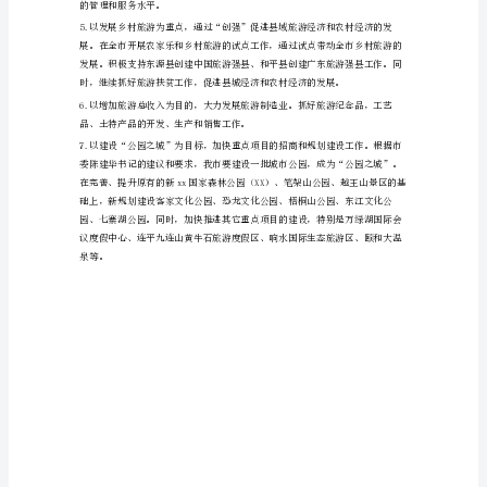
旅
游
年
度
工
作
计
划
（一）
主
要
目
标。