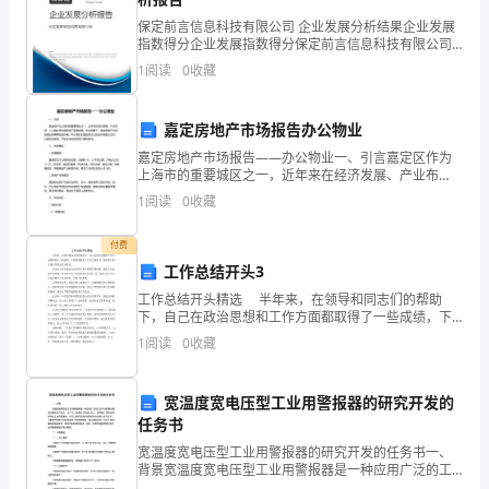
育
保定前言信息科技有限公司 企业发展分析结果企业发展
指数得分企业发展指数得分保定前言信息科技有限公司
成
综合得分说明：企业发展指数根据企业规模、企业创
品、土特产品的开发、生产和销售工作。
1
阅读
0
收藏
新、企业风险、企业活力四个维度对企业发展情况进行
为
评价。
支
嘉定房地产市场报告办公物业
嘉定房地产市场报告——办公物业一、引言嘉定区作为
柱
上海市的重要城区之一，近年来在经济发展、产业布
局、人口增长等方面取得了显著成果。在此背景下，嘉
产
1
阅读
0
收藏
定房地产市场呈现出供需两旺的态势。本文旨在对嘉定
区办公物业
业
付费
工作总结开头3
为
工作总结开头精选 半年来，在领导和同志们的帮助
泉等。
总
下，自己在政治思想和工作方面都取得了一些成绩，下
面就将教师上半年汇报如下，敬请各位师生提出珍贵意
1
阅读
0
收藏
见及建议。 办公室主任引领着办公室的大事小事的管
目
理
标，
宽温度宽电压型工业用警报器的研究开发的
任务书
启
宽温度宽电压型工业用警报器的研究开发的任务书一、
动
背景宽温度宽电压型工业用警报器是一种应用广泛的工
业声光报警设备。无论是在生产线上、工厂内、还是在