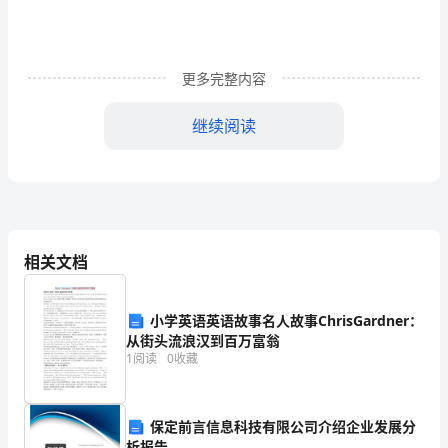
以
建
设
更多完整内容
旅
继续阅读
游
强
市
和
相关文档
将
的管理和服务水平。
旅
小学英语英语故事名人故事ChrisGardner：
从街头流浪汉到百万富翁
游
1
阅读
0
收藏
业
培
保定前言信息科技有限公司介绍企业发展分
析报告