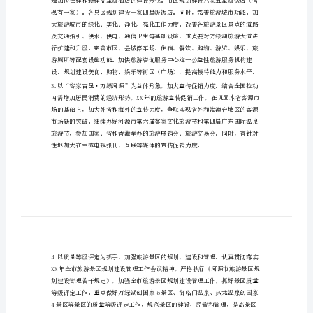
（一）主要目标。
全
市
旅
总收入分别比XX年增长15%以上。
游
（二）重点工作安排及主要措施。
年
度
工
作
计
划
全
市