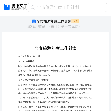
全
全市旅游年度工作计划
市
全市旅游年度工作计划
付费
旅
5
阅读
收藏
（
来自
：
第一文库网
）
游
年
度
工
作
计
全市旅游年度工作计划
划