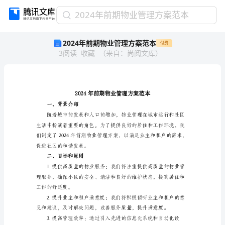
2024
2024年前期物业管理方案范本
年
2024年前期物业管理方案范本
付费
前
3
阅读
收藏
（
来自
：
尚阅文库
）
期
物
业
管
理
方
一、背景介绍
案