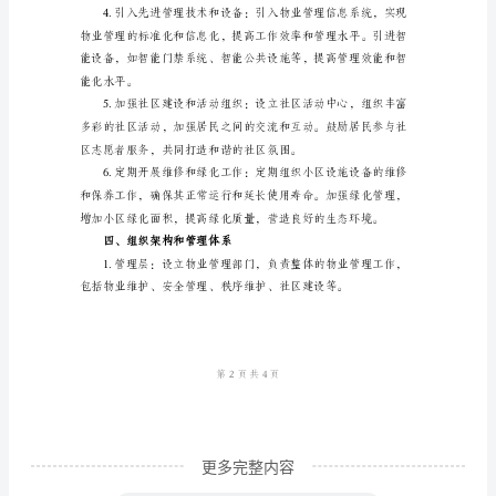
范
本
三、具体措施和计划
一、
背
景
介
绍
随
着
城
市
的
更多完整内容
发