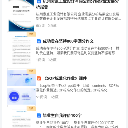
杭州素点工业设计有限公司介绍企业发展分
析报告
市
能化水平。
杭州素点工业设计有限公司 企业发展分析结果企业发展
运
指数得分企业发展指数得分杭州素点工业设计有限公司
综合得分说明：企业发展指数根据企业规模、企业创
6
阅读
0
收藏
行
新、企业风险、企业活力四个维度对企业发展情况进行
评价。
付费
和
成功贵在坚持800字满分作文
社
成功贵在坚持800字满分作文 成功贵在坚持800字1 胜
利贵在坚持，如果我们要取得胜利就要坚持不懈地努
区
力，因为失败乃成功之母，成功也就是胜利的标志，也
1
阅读
0
收藏
可以这样说没坚持就是胜利。 现在许许多多的人或
生
付费
活
《SOP标准化作业》课件
- 《sop标准化作业》ppt课件 - 目录 - contents - SOP标
中
四、组织架构和管理体系
准化作业概述SOP标准化作业的制定SOP标准化
51
阅读
0
收藏
扮
演
付费
毕业生自我评价100字
着
毕业生自我评价100字 毕业生自我评价100字范文
一： 四年的大学生活充实而紧张，我努力把自己培养