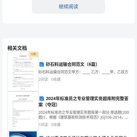
继续阅读
展
和
人
口
相关文档
的
付费
增
砂石料运输合同范文（6篇）
加，
砂石料运输合同范文甲方：_____ 乙方：_____甲、乙双方
2
阅读
0
收藏
物
业
2024年标准员之专业管理实务题库附完整答
决策物业管理相关事务。
管
案（夺冠）
2024年标准员之专业管理实务题库第一部分 单选题(200
理
题)1、根据《建筑基桩检测技术规范》JGJ106-2014，高
应变检测专用锤击设备应具有隐固的导向装置。重锤应
在
1
阅读
0
收藏
形状对称、高径（ 宽）比不
城