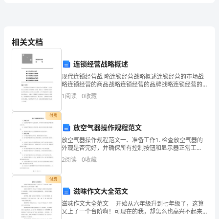
环
二、
合作探究
境
P
精读页，思考回答：
35
务
热
任
一：燃料的
值及其单位、物理意义。
保
1kg1kg
相关文档
什
为
护
1
连锁经营战略概述
导
的热值。
现代连锁经营战 略连锁经营战略概述连锁经营的市场战
学
略连锁经营的商品战略连锁经营的品牌战略连锁经营的
形象战略导 言如何在激烈的市场竞争中生存并求得长期
×
31.210J/kg,
1
阅读
0
收藏
7
稿
发展，这是连锁企业及决策者面临的重大课
.
（导
付费
放空气器操作规程范文
学
q
放空气器操作规程范文一、准备工作1. 检查放空气器的
为：。
外观是否完好，并确保所有控制按钮和显示器正常工
稿）
作。2. 检查放空气器的供电是否正常，确保有足够的电
5,
2
阅读
0
收藏
量以完成操作。3. 确保放空气器旁边没有易燃物质或
年
什
么有关？答：
付费
级
6、热值表
滋味作文大全范文
初
滋味作文大全范文 开始从六年级升到七年级了，这算
又上了一个台阶啊！可现在的我，却怎么也高兴不起来