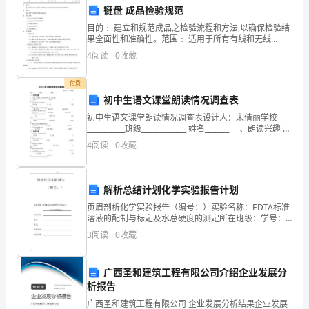
的
键盘 成品检验规范
目的﹕ 建立和规范成品之检验流程和方法,以确保检验结
概
果全面性和准确性。范围﹕ 适用于所有有线和无线
keyboard。相关文件:keyboard电性 手感标准。
念、
4
阅读
0
收藏
keyboard缺点判定基准。外观
单
付费
初中生语文课堂朗读情况调查表
位、
初中生语文课堂朗读情况调查表设计人：宋倩丽学校
物
___________班级_____________ 姓名_______ 一、朗读兴趣 1.
学习一篇课文，你喜欢那种“读”的方式
4
阅读
0
收藏
理
意
解析总结计划化学实验报告计划
义。
页眉剖析化学实验报告（编号：）实验名称：EDTA标准
溶液的配制与标定及水总硬度的测定所在班级：学号：
会
姓名：实验时间：实验成绩：页脚页眉实验六EDTA标准
3
阅读
0
收藏
溶液的配制与标定及水硬度的测定一、【实验目的】1
运
用
广西圣和建筑工程有限公司介绍企业发展分
析报告
热
广西圣和建筑工程有限公司 企业发展分析结果企业发展