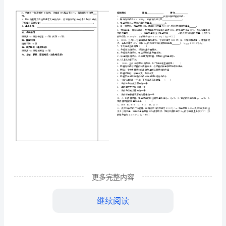
导
燃
课题
年级
料的利用和环境
学
保护导学稿
案
1、
导学稿
（
）
2、
学习
标
目
3、
课
意识、节能意识。
题
重点
难点
、
热值的概念、炉子的效率及其相关计算
燃
预习导航
料
一、
情景引入
的
什
化
什
见过哪些燃料？如何分类？燃料在燃烧的过程中是
么能转
为
利
更多完整内容
教材后，结合生活经验思考并填写：
用
1
气态的有：。
继续阅读
和
2
化
能转
为能。