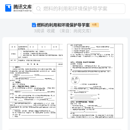
燃
燃料的利用和环境保护导学案
料
燃料的利用和环境保护导学案
付费
的
3
阅读
收藏
（
来自
：
尚阅文库
）
利
用
和
环
境
保
护