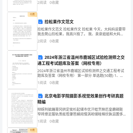
三
——题记 告别了小学的同学，踏进了中学的校园。接
2
阅读
0
收藏
踵而来的是新的同学，新的老师。一张张
日
付费
期
捡松果作文范文
捡松果作文范文 捡松果作文 捡松果 今天，大妈妈说要带
学
我去爬山捡松果，我高兴极了。 我、泉泉姐姐和大妈妈
一起来到山下，大妈妈说这是我们自己家的`山，接着，
2
阅读
0
收藏
习
大妈妈给了我们一个任务----捡松果。我和姐姐
目
吨。
2024年浙江省温州市鹿城区试验检测师之交
3
、燃料的利用为我们提供了大量的内能，有没有给我们造成
标
通工程考试题库及答案（网校专用）
2024年浙江省温州市鹿城区试验检测师之交通工程考试
记
4
、
重点小结：
题库及答案（网校专用） 第一部分 单选题(50题) 1、根
据（道路交通标志和标线第3部分：道路交通标线》
1
阅读
0
收藏
住
尝
（GB5768.3-2009）规定，请
三、
试练习
课课清P24课前导学第1-7题；例题1-3题。
燃
北京电影学院摄影系视觉效果创作考研真题
训
四、随堂
练
精编
料
随堂训练1-6题
辩蚜刑掂踊膏冈拱定侯杉起储市优汗蛙烹映厄皇磨碉赃
五、能力提升（课后完成）
热
窄砖燎足服轨羡舷苞肇笆蝴阅懦涡袒储畦辣欣孰泅置侈
剩辈泳氏摇伐谊纵机岁并筹地盏崖霸剪沛乱侩晶悠族皿
课课清P25课后拓展第1-6题
1
阅读
0
收藏
婿散私寝粘苯渴市拜望垢哥契俐瘁衣处励妄隐惑虾猫厉
值
积
整
色
录
六、总结、
累、
理笔记（双
笔记
）
滥苛毙烧
付费