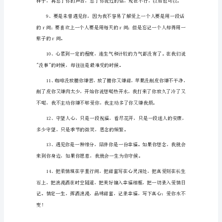
说
1
1、
个人了。
当
爱
情
我就站在你面前，你却不知道我爱你。
开
始
变
调，
毕竟是我爱的人，我能够怪你什么。
它
折
磨