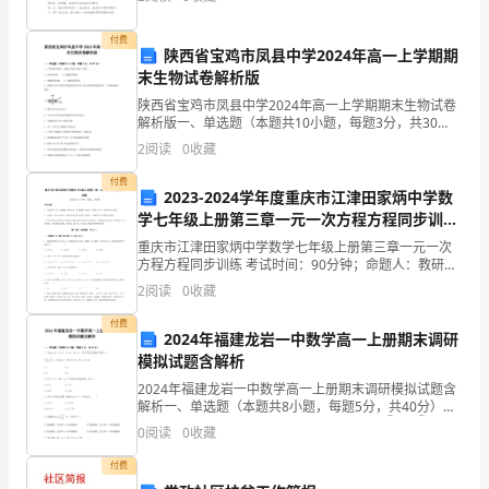
大全，希望会对大家的工作与学习有所帮助。个人诚信
想
付费
陕西省宝鸡市凤县中学2024年高一上学期期
开
末生物试卷解析版
了
陕西省宝鸡市凤县中学2024年高一上学期期末生物试卷
解析版一、单选题（本题共10小题，每题3分，共30
很
分）1、下列四组生物中，都属于真核生物的一组是
2
阅读
0
收藏
( )A．病毒和青霉 B．细菌和草履虫C．蓝
多。
变！
付费
2023-2024学年度重庆市江津田家炳中学数
一
学七年级上册第三章一元一次方程方程同步训练
A卷（详解版）
重庆市江津田家炳中学数学七年级上册第三章一元一次
个
方程方程同步训练 考试时间：90分钟；命题人：教研组
考生注意：1、本卷分第I卷（选择题）和第Ⅱ卷（非选择
人
2
阅读
0
收藏
题）两部分，满分100分，考试时间90分钟2、答
可
付费
2024年福建龙岩一中数学高一上册期末调研
模拟试题含解析
以
2024年福建龙岩一中数学高一上册期末调研模拟试题含
自
解析一、单选题（本题共8小题，每题5分，共40分）
1、已知，，，下列不等式正确个数有（）①，②，
0
阅读
0
收藏
由，
③，④.A.1 B.2C.3 D.42、若“”是“”
付费
也