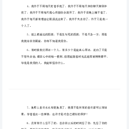
长
篇
伤
感
可以放纵。
说
说
2023
年
我不会打扰你。
长
篇
伤
感
说