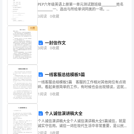
我
PEP六年级英语上册第一单元测试题班级__________姓名
__________一、选出与所给单词同类的一项。
()1.scienceA.musicB.send()2.hospitalA.houseB
梦
3
阅读
0
收藏
里
"没事"的时候
付费
哭，
一封信作文
我
3
阅读
0
收藏
宣
泄
一线客服总结模板5篇
寂
一线客服总结模板5篇 客服的工作相对其他岗位有点琐
碎。看起来很简单的工作，有时候也会出现错误，这就
寞。
要求我们对工作认真负责，细致入微。 在嘀嘀嗒嗒的
1
阅读
0
收藏
闹铃声中醒来，洗刷之后，新的一天开始了。打完卡和
醒
来
个人诚信演讲稿大全
以
个人诚信演讲稿大全个人诚信演讲稿大全5篇诚信，就是
诚实守信用。诚信一词在现代生活中非常重要，是公民
后，
的社会公德。下面小编给大家带来关于个人诚信演讲稿
2
阅读
0
收藏