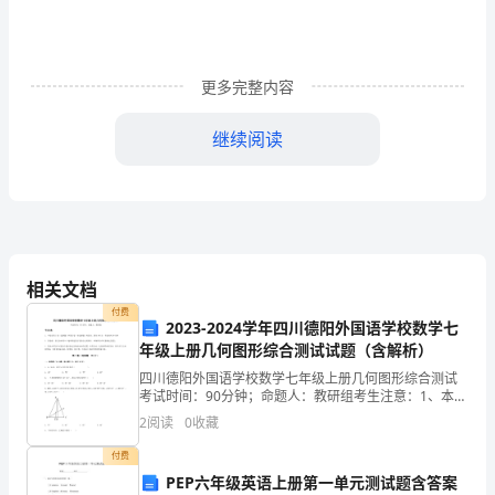
着
我。
我
更多完整内容
只
继续阅读
能
一
个
梦，
相关文档
一
付费
2023-2024学年四川德阳外国语学校数学七
年级上册几何图形综合测试试题（含解析）
个
四川德阳外国语学校数学七年级上册几何图形综合测试
梦
考试时间：90分钟；命题人：教研组考生注意：1、本卷
分第I卷（选择题）和第Ⅱ卷（非选择题）两部分，满分
2
阅读
0
收藏
的
100分，考试时间90分钟2、答卷前，考生务必用
付费
躲。
PEP六年级英语上册第一单元测试题含答案
辈子的r间。