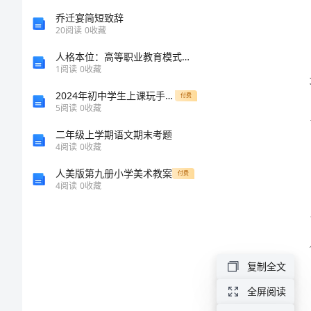
饭
乔迁宴简短致辞
20
阅读
0
收藏
店
人格本位：高等职业教育模式的理念和策略的中期报告
服
1
阅读
0
收藏
务
2024年初中学生上课玩手机检讨书
付费
5
阅读
0
收藏
员
二年级上学期语文期末考题
辞
4
阅读
0
收藏
职
人美版第九册小学美术教案
付费
信
4
阅读
0
收藏
简
短
尊
复制全文
敬
全屏阅读