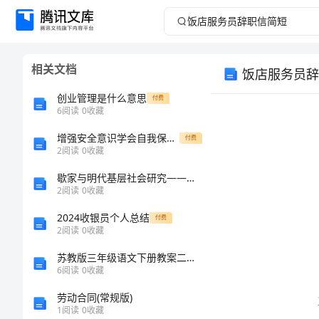
饭
店
相关文档
饭店服务员辞
服
创业管理是什么意思
付费
务
6
阅读
0
收藏
增强安全意识学会自我保护国旗下讲话
员
付费
2
阅读
0
收藏
辞
歇家与明代基层社会研究——以北部中国为中心的中期报告
2
阅读
0
收藏
职
2024收银员个人总结
付费
2
阅读
0
收藏
信
苏教版三年级语文下册教案二：让学生爱上学习中文
简
6
阅读
0
收藏
劳动合同(常规版)
短
1
阅读
0
收藏