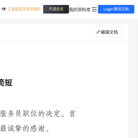
立享超值文库资源包
我的资料库
开通会员
Login 腾讯文档
编辑文档
我写信给你们，表达我对于辞去饭店服务员职位的决定。首
在过去的几年里，我一直在贵饭店担任服务员的职位。这段
时间让我学到了很多，不仅是关于顾客服务的技巧和沟通能力，