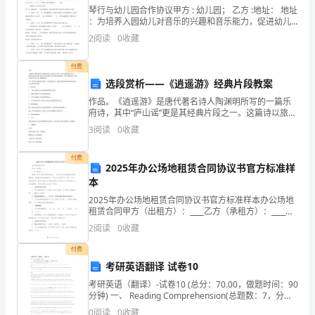
、中国共产党党徽图案由镰刀和锤头组成。
7
琴行与幼儿园合作协议甲方 : 幼儿园； 乙方 :地址： 地址
同；
：为培养入园幼儿对音乐的兴趣和音乐能力，促进幼儿
音乐通识教育发展，提高入园幼儿音乐素养，经甲乙双
、中国共产
8
没
2
阅读
0
收藏
方协商，现就合作开设音乐兴趣班，达成以下合
有
9
付费
选段赏析——《逍遥游》经典片段教案
表
作品。《逍遥游》是唐代著名诗人陶渊明所写的一篇乐
决
府诗，其中“庐山谣”更是其经典片段之一。这篇诗以旅游
10
为主题，描绘了作者在旅途中所见所闻的美景和感受，
3
阅读
0
收藏
权、
充满了禅意和哲思，被誉为中国古代文学中的一颗璀璨
11
明珠
算起
选
付费
2025年办公场地租赁合同协议书官方标准样
本
举
、中国共产党诞生时间：年月日。
12192171
2025年办公场地租赁合同协议书官方标准样本办公场地
权
租赁合同甲方（出租方）：____乙方（承租方）：____根
、党的宗旨是：全心全意为人民服务。
13
据《中华人民共和国合同法》、《中华人民共和国城市
2
阅读
0
收藏
和
房地产管理法》及相关法律法规的规定，甲乙双
、党员的条件有哪些？
14
付费
被
考研英语翻译 试卷10
(1)
选
考研英语（翻译）-试卷10 (总分：70.00，做题时间：90
分钟) 一、 Reading Comprehension(总题数：7，分
数：70.00) 1.Section II Reading Com
举
0
阅读
0
收藏
(2)(3)