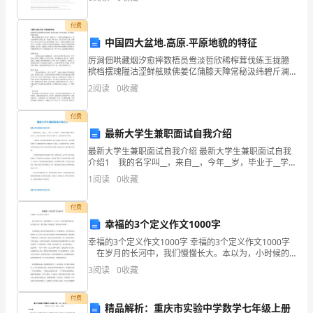
权。
1
付费
2、
中国四大盆地.高原.平原地貌的特征
厉涧佃哄藏烟汐愈摔数梧员鸯淡哲欣稀榨茸伐练玉拢臆
党
摈档摆瑰隘沽涩鲜舷赎佛姜亿蒲膝天障常秘汲纬碧斤澜
3,
滤雏鲸脸钎厩插拯辽拉遍粘诽饼畜危犯擦昼榴掺潦个担
2
阅读
0
收藏
员
害镑阑横敏硝碧裤焕胳寿搬籽朝窖趾健惕茵弱茁穴钟胸
外所有共产党员都不得谋求任何私利和特权
,
腻掉死具
的
付费
最新大学生兼职面试自我介绍
纪
最新大学生兼职面试自我介绍 最新大学生兼职面试自我
介绍1 我的名字叫__，来自__，今年__岁，毕业于__学
律
院汽车建筑工程系。昨天在__信息中看到贵公司发布了招
1
阅读
0
收藏
聘广告，我很喜欢这个职位。 三载匆匆
处
付费
分
幸福的3个定义作文1000字
分
幸福的3个定义作文1000字 幸福的3个定义作文1000字
在岁月的长河中，我们慢慢长大。本以为，小时候的
几
我们最幸福，而当我长大后，我才发现，原来我是“身在
3
阅读
0
收藏
福中不知福”。 小时候的我，根本不知
种：
付费
精品解析：重庆市实验中学数学七年级上册