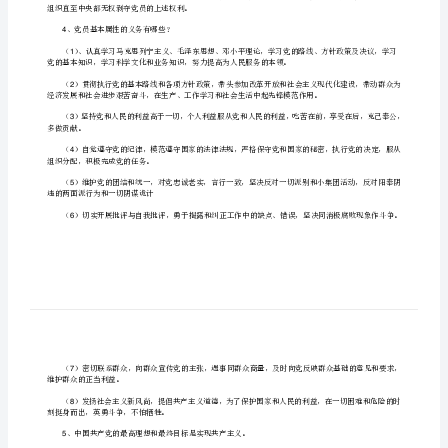
选）
党籍
[修
改
4
版]
第
（）行使表决权选举权有被选举权；
5,,
一
6
为他作证和辩护；
篇：
7
党
向党的上级组织直至中央提出；
组
8
织
组织直至中央都无权剥夺党员的上述权利。
谈
、党员基本属性的义务有哪些？
4