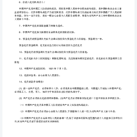
话
1
知
识
2
问
3
答
多做贡献。
（精
4
选）
组织分配，积极完成党的任务。
1、
5
违的两面派行为和一切阴谋诡计
预
备
6
党
员
和