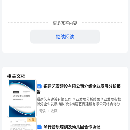
正
式
更多完整内容
党
员
继续阅读
区
7
维护群众的正当利益。
别：
8
义
刻挺身而出，英勇斗争，不怕牺牲。
务
相关文档
、中国共产
5
一
福建艺青建设有限公司介绍企业发展分析报
、你的入党动机是什么？
告
6
样，
福建艺青建设有限公司 企业发展分析结果企业发展指数
得分企业发展指数得分福建艺青建设有限公司综合得分
权
说明：企业发展指数根据企业规模、企业创新、企业风
0
阅读
0
收藏
险、企业活力四个维度对企业发展情况进行评价。该企
利
业的
付费
义而奋斗终身。
不
琴行音乐培训及幼儿园合作协议