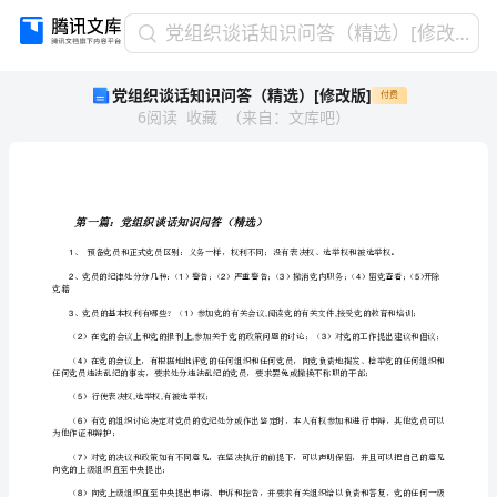
党
党组织谈话知识问答（精选）[修改版]
组
党组织谈话知识问答（精选）[修改版]
付费
织
6
阅读
收藏
（
来自
：
文库吧
）
谈
话
知
识
问
第一篇：党组织谈话知识问答（精选）
答
1
（精