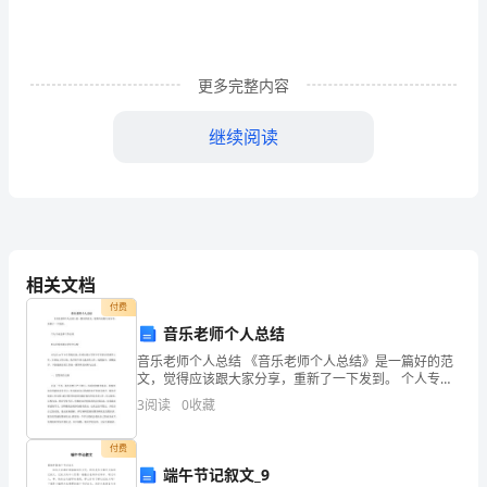
单
词
开
更多完整内容
始，
继续阅读
打
好
词
汇
相关文档
25capen.海角，岬;披肩，短披风
根
付费
音乐老师个人总结
底，
音乐老师个人总结 《音乐老师个人总结》是一篇好的范
27capitalismn.资本主义
后
文，觉得应该跟大家分享，重新了一下发到。 个人专业
技术工作总结 松山区哈拉道口学区中心校 本人自xx年9
28capsulen.胶囊;太空舱
3
阅读
0
收藏
续
复
付费
端午节记叙文_9