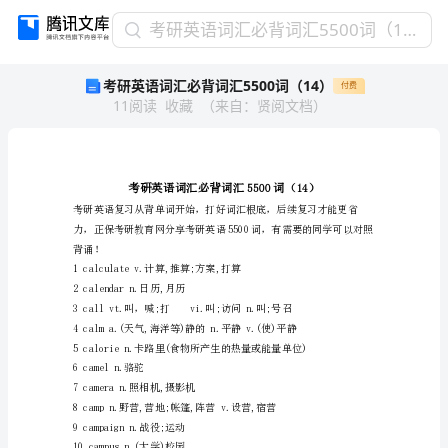
考
考研英语词汇必背词汇5500词（14）
研
考研英语词汇必背词汇5500词（14）
付费
英
11
阅读
收藏
（
来自
：
贤阅文档
）
语
词
汇
必
背
词
汇