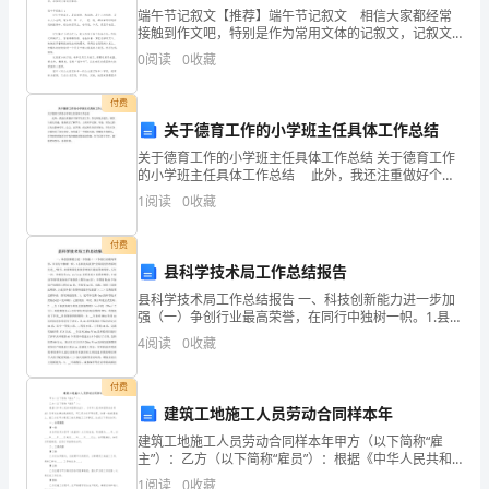
习
端午节记叙文【推荐】端午节记叙文 相信大家都经常
接触到作文吧，特别是作为常用文体的记叙文，记叙文
31captu
才
的中心思想一般蕴含在具体材料中、通过对人、事、物
0
阅读
0
收藏
的生动描写来表现。那么你有了解过记叙文吗？下面是
32carn.汽车，车辆，车;(
能
小编
付费
更
关于德育工作的小学班主任具体工作总结
省
34carbonn.碳
关于德育工作的小学班主任具体工作总结 关于德育工作
的小学班主任具体工作总结 此外，我还注重做好个别
力，
学生的工作，努力转化后进生，屡次与家长沟通，做到
35cardn.卡片,名片;纸牌;纸片
1
阅读
0
收藏
真正了解学生，上班从不迟到、早退，用自己的言行去
影
正
付费
保
县科学技术局工作总结报告
县科学技术局工作总结报告 一、科技创新能力进一步加
考
强（一）争创行业最高荣誉，在同行中独树一帜。1.县科
技局获得“全国科技管理系统先进__”称号。此项殊荣是科
4
阅读
0
收藏
研
技管理部门最高等级荣誉，五年一评，全省
教
付费
40caressvt./n.爱抚，抚摸
建筑工地施工人员劳动合同样本年
育
41cargon.船货,货物
建筑工地施工人员劳动合同样本年甲方（以下简称“雇
主”）：乙方（以下简称“雇员”）：根据《中华人民共和
网
42carpentern.木工,木匠
国劳动法》、《中华人民共和国劳动合同法》及有关法
1
阅读
0
收藏