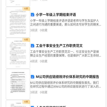
律法规的规定，甲乙双方在平等自愿、协商一致的基础
分
上，
43carpetn.地毯
付费
享
小学一年级上学期结束评语
考
小学一年级上学期结束评语评语是老师与学生及监护人
45carriern.搬运人;载体
之间进行沟通的重要渠道，那么如何去写好学生的期末
研
评语呢?小编整理了小学一年级上学期结束评语，欢迎阅
3
阅读
0
收藏
46carrotn.胡萝卜
读!小学一年级上学期结束评语1.在妈妈心中一直保留着
英
你
付费
语
工会干事安全生产工作职责范文
5500
工会干事安全生产工作职责范文一、引言安全生产是保
障企业生产经营的重要保障，也是维护广大职工生命财
产安全的重要举措。作为工会干事，安全生产工作是其
词，
4
阅读
0
收藏
重要的职责之一。本文将围绕着工会干事在安全生产工
作中的职
有
M公司供应链绩效评价体系研究的中期报告
需
M公司供应链绩效评价体系研究的中期报告首先，我们
要
在研究过程中通过对M公司的供应链现状进行了深入的
调研和分析，发现该公司存在以下问题：1. 供应商管理
3
阅读
0
收藏
的
方面存在不足，缺乏有效的供应商评价和奖惩制度，导
致供
同
付费