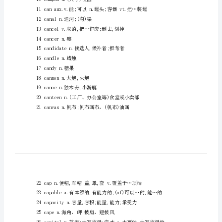
背诵！
5500
1calculatev.计算,推算;方案,打算
词
2calendarn.日历,月历
（14）
考
研
6cameln.骆驼
英
7cameran.照相机,摄影机
语
词
汇
9campaignn.战役;运动
必
10campusn.(大学)校园
背
词
12canaln.运河;(沟)渠