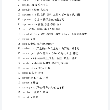
汇
13canc
5500
14cancern.癌
词
15cand
（14）
16candlen.蜡烛
考
17candyn.糖果
研
18cannonn.大炮,火炮
英
19canoen.独木舟,小游艇
语
复
习
从
背