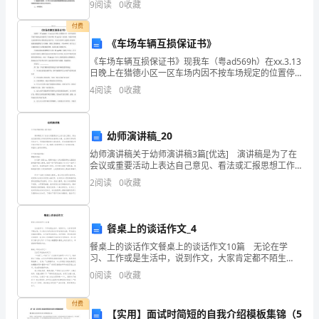
经
9
阅读
0
收藏
料，具有密度低、强度高、导热性好、良好的可加工性
B.资产=负债+所有者权益
付费
C.借方发生额=贷方发生额
过
《车场车辆互损保证书》
审
[答疑编号]
《车场车辆互损保证书》现我车（粤ad569h）在xx.3.13
日晚上在猎德小区一区车场内因不按车场规定的位置停
『正确答案』B
核
了月租车辆（粤afa720）的位置，导致该车辆无法停靠
4
阅读
0
收藏
在所办理的固定月租车位。从而令到该车
A.重要性B.流动性C.收益性D.时间性
的
会
幼师演讲稿_20
计
幼师演讲稿关于幼师演讲稿3篇[优选] 演讲稿是为了在
会议或重要活动上表达自己意见、看法或汇报思想工作
情况而事先准备好的文稿。在日新月异的现代社会中，
账
2
阅读
0
收藏
用到演讲稿的地方越来越多，你知道演讲稿怎样才能
簿
餐桌上的谈话作文_4
记
餐桌上的谈话作文餐桌上的谈话作文10篇 无论在学
录
习、工作或是生活中，说到作文，大家肯定都不陌生
吧，作文是从内部言语向外部言语的过渡，即从经过压
0
阅读
0
收藏
和
缩的简要的、自己能明白的语言，向开展的、具有规范
语法
有
付费
【实用】面试时简短的自我介绍模板集锦（5