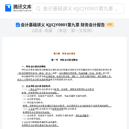
会
会计基础讲义 KJJCJY0901第九章 财务会计报告
计
会计基础讲义 KJJCJY0901第九章 财务会计报告
付费
基
2
阅读
收藏
（
来自
：
第一文库网
）
础
讲
义
KJJCJY0901
第
九
章
一、财务会计报告的概念