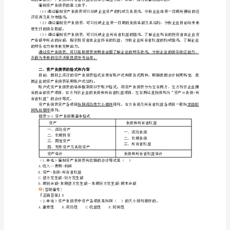
会
业前后各期之间进行比较。
计
（三）全面完整
（四）编报及时
报
（五）便于理解
告
符合国家统一的会计制度的有关规定。
第
四、编制财务会计报告的意义
一
信息，各方面的报表使用者可以进行相关的经济决策。
节
五、财务会计报告编制前的工作
财
（1）检查当期发生的经济业务是否已全部入账。
（2）调整有关账薄记录。
务
（3）对账（账证相符、账账相符、账实相符）。
会
计
报