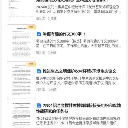
念
的财务实力和未来发展能力。
2024年厦门市集美区中级统计师《统计基础知识理论及
财
相关知识》点睛提分卷含解析 第1题：单选题(本题1分)
下列行业中不属于我国经济普查范围的是（ ）。A.农林
从而为未来的经济决策提供参考信息。
3
阅读
0
收藏
务
牧渔服务业B.建筑业C.工业D.服务业第2
付费
二、资产负债表的格式和内容
会
暑假有趣的作文300字_1
计
国企业的资产负债表采用账户式结构。
暑假有趣的作文300字【精选】暑假有趣的作文300字4
篇 在平日的学习、工作和生活里，大家最不陌生的就
报
是作文了吧，作文根据写作时限的不同可以分为限时作
5
阅读
0
收藏
文和非限时作文。相信写作文是一个让许多人都头
有者权益”的会计等式。
告
付费
是
间先后顺序排列。
推进生态文明保护农村环境-环境生态论文
图表9-1资产负债裹基本格式
推进生态文明保护农村环境-环境生态论文推进生态文明
指
保护农村环境 文／李远张修 玉彭晓春 杨子仪 摘要 农村
资产
生态文明建设是“全面建成小康社会”的重要内容，加快推
单
2
阅读
0
收藏
一、流动资产
进农村生态文明
二、长期投资
位
三、固定资产
7N01铝合金搅拌摩擦焊焊接接头组织和腐蚀
四、无形资产及其他资产
根
性能研究的任务书
资产总计
7N01铝合金搅拌摩擦焊焊接接头组织和腐蚀性能研究的
据
任务书任务书：7N01铝合金搅拌摩擦焊焊接接头组织和
腐蚀性能研究一、研究背景铝合金是一种常见的结构材
A.收入—费用=利润