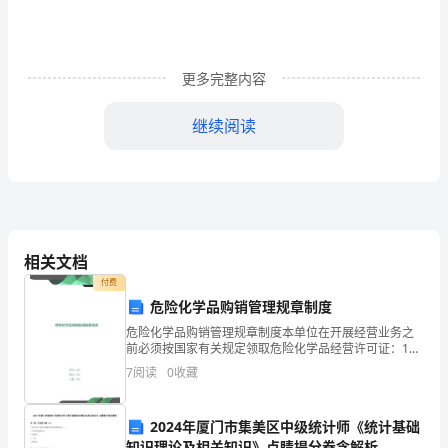
告
概
述
更多完整内容
继续阅读
一、
（4）结账。
财
务
会
一、资产负债表的概念和意义
相关文档
计
付费
危险化学品购销管理规章制度
报
编制资产负债表的意义在于：
危险化学品购销管理规章制度本单位在开展经营业务之
告
前必须按国家有关规定领取危险化学品经营许可证：1、
济资源及其分布情况。
依法经营，严格执行国家对危险化学品经营实行的许可
7
阅读
0
收藏
的
证和备案制度，严格按照经营许可范围、经营方式经营
危险化
要支付的债务数额。
概
2024年厦门市集美区中级统计师《统计基础
知识理论及相关知识》点睛提分卷含解析