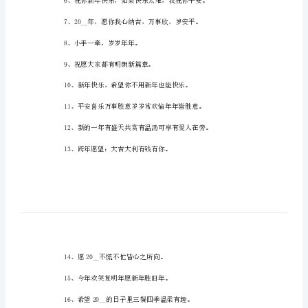
年
春节朋友圈文案
春
节
朋
友
圈
文
案
句
子
春
节