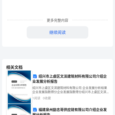
愿
将
更多完整内容
来
继续阅读
胜
过
14、愿20__不慌不忙皆心之所向。
往。
15、今年欢
2、
相关文档
岁
绍兴市上虞区文滨建筑材料有限公司介绍企
岁
业发展分析报告
落
绍兴市上虞区文滨建筑材料有限公司 企业发展分析结果
企业发展指数得分企业发展指数得分绍兴市上虞区文滨
暮，
建筑材料有限公司综合得分说明：企业发展指数根据企
1
阅读
0
收藏
业规模、企业创新、企业风险、企业活力四个维度对企
暮
业发
福建泉州励志哥供应链有限公司介绍企业发
展分析报告