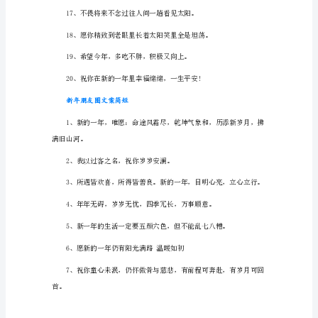
朋
8、小手一牵，岁岁年年。
友
圈
9、祝愿大家都有明朗新篇章。
文
案
1、
20__，
愿
新
13、跨年愿
年
胜
旧
年，