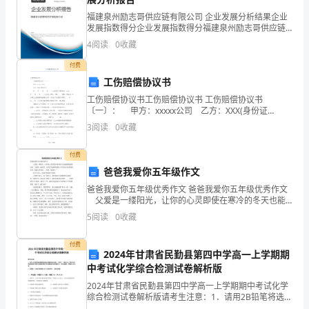
坠
福建泉州励志哥供应链有限公司 企业发展分析结果企业
轮
发展指数得分企业发展指数得分福建泉州励志哥供应链
有限公司综合得分说明：企业发展指数根据企业规模、
轮，
4
阅读
0
收藏
企业创新、企业风险、企业活力四个维度对企业发展情
况进
付费
暮
新年朋友圈文案简短
工伤赔偿协议书
暮
工伤赔偿协议书工伤赔偿协议书 工伤赔偿协议书
〔一〕： 甲方：xxxxx公司 乙方：XXX(身份证
即
号:________________) 自____年____月____日____
3
阅读
0
收藏
慕
满旧山河。
付费
慕。
爸爸我爱你五年级作文
2、我以过客之名，祝你岁岁安
3、
爸爸我爱你五年级优秀作文 爸爸我爱你五年级优秀作文
父爱是一缕阳光，让你的心灵即使在寒冷的冬天也能
感到温暖如春，父爱是一泓清泉，让你的'情感即使蒙上
希
5
阅读
0
收藏
岁月的风尘依然纯洁明净。我想对爸爸说：“爸爸，我
望
付费
2024年甘肃省民勤县第四中学高一上学期期
20__
中考试化学综合检测试卷解析版
的
2024年甘肃省民勤县第四中学高一上学期期中考试化学
综合检测试卷解析版请考生注意：1．请用2B铅笔将选择
题答案涂填在答题纸相应位置上，请用0．5毫米及以上