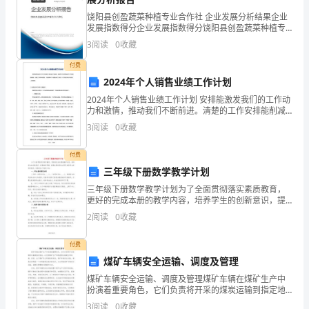
语：
饶阳县创盈蔬菜种植专业合作社 企业发展分析结果企业
期
发展指数得分企业发展指数得分饶阳县创盈蔬菜种植专
业合作社综合得分说明：企业发展指数根据企业规模、
末
3
阅读
0
收藏
企业创新、企业风险、企业活力四个维度对企业发展情
况进
付费
考
2024年个人销售业绩工作计划
试
2024年个人销售业绩工作计划 安排能激发我们的工作动
力和激情，推动我们不断前进。清楚的工作安排能削减
角和。
是
工作中的重复和奢侈，提高工作效率和质量。下面我带
3
阅读
0
收藏
来个人销售业绩工作安排，对于各位来说大有好处
指
付费
每
三年级下册数学教学计划
个
三年级下册数学教学计划为了全面贯彻落实素质教育，
更好的完成本册的教学内容，培养学生的创新意识，提
高教学质量，根据本册的具体内容及班级学生的实际情
学
2
阅读
0
收藏
况，特制定如下教学计划：一、学生基本情况分析三年
级一班现
期
（），读作（）。
付费
煤矿车辆安全运输、调度及管理
快
煤矿车辆安全运输、调度及管理煤矿车辆在煤矿生产中
结
扮演着重要角色，它们负责将开采的煤炭运输到指定地
点，以支持煤矿生产和物流供应链的正常运转。然而，
3
阅读
0
收藏