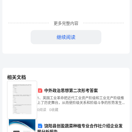
级
下
更多完整内容
册
继续阅读
数
学
期
（）。
末
相关文档
试
卷
中外政治思想第二次形考答案
小数点向左移动三位是0.0068。
1、英国工业革命把近代工业资产阶级和工业无产阶级推
答
上了历史舞台，从而使阶级关系和阶级斗争的形势发生
了重大变化。无产阶级和资产阶级的矛盾上升为主要矛
案
0
阅读
0
收藏
盾，（ ）开始成为独立的政治力量。选择一项：A. 金融
导
饶阳县创盈蔬菜种植专业合作社介绍企业发
展分析报告