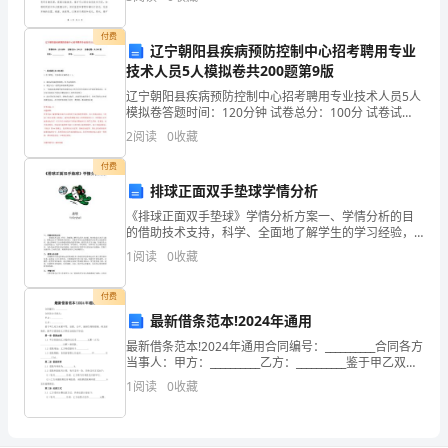
束
由于煤矿作业环境的特殊性，煤矿车辆安全运输、调度
大是（），最小是（）。
及管理是
时，
付费
辽宁朝阳县疾病预防控制中心招考聘用专业
技术人员5人模拟卷共200题第9版
学
辽宁朝阳县疾病预防控制中心招考聘用专业技术人员5人
校
模拟卷答题时间：120分钟 试卷总分：100分 试卷试
到小的顺序排列，依次是（）。
题：共200题姓名：_______________ 学号：___________
2
阅读
0
收藏
往
付费
往
排球正面双手垫球学情分析
以
《排球正面双手垫球》学情分析方案一、学情分析的目
的借助技术支持，科学、全面地了解学生的学习经验，
试
知识储备以及学习能力，准确定位本节课的教学重难
1
阅读
0
收藏
点，为教学中的动态调整教学内容和方法提供参考。通
卷
过多种练习
付费
的
最新借条范本!2024年通用
最新借条范本!2024年通用合同编号：__________合同各方
形
当事人：甲方：__________乙方：__________鉴于甲乙双方
本着平等、自愿、公平、诚实信用的原则，经友好协
式
1
阅读
0
收藏
商，就甲方借款给
对