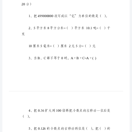
末
试
卷
答
案
小
小学四年级下册数
学
四
年
级
20分）
下