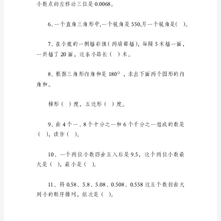
册
数
学
期
克
末
试
卷
答
案
小
学
四
年