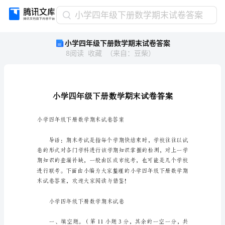
小
小学四年级下册数学期末试卷答案
学
小学四年级下册数学期末试卷答案
四
8
阅读
收藏
（
来自
：
豆柴
）
年
级
下
册
数
学
期
小学四年级下册数学