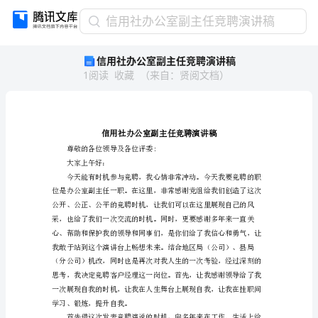
信
信用社办公室副主任竞聘演讲稿
用
信用社办公室副主任竞聘演讲稿
社
1
阅读
收藏
（
来自
：
贤阅文档
）
办
公
室
副
主
任
尊敬的各位领导及各位评委:
大家上午好：
竞