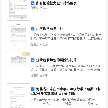
所有检验批大全：站场用表
5
阅读
0
收藏
今
力争做到以下几点：
天
能
小学教学总结_134
小学教学总结小学教学总结锦集8篇 总结是事后对某一
有
时期、某一项目或某些工作进行回顾和分析，从而做出
带有规律性的结论，它能使我们及时找出错误并改正，
0
阅读
0
收藏
时
让我们好好写一份总结吧。你所见过的总结应该是什么
机
付费
企业税收筹划的风险与防范
参
前 言近几年来，税收筹划在我国越来越引起人们的普遍
的需要。
关注。这是由于随着市场竞争的日趋激烈，企业生存和
与
发展的压力不断增大，促使企业不断寻找降低成本、费
2
阅读
0
收藏
用的和途径。税收负担是企业的一项重要支出，现在很
竞
多企
聘，
河北省石家庄市小学五年级数学下册期中考
试试卷及答案解析(word打印)
我
小学五年级数学下册期中考试试卷及答案解析学校：
__________ 姓名： __________ 班级： __________ 考号：
心
__________第 I 卷（选择题）请点击修改第 I 卷的