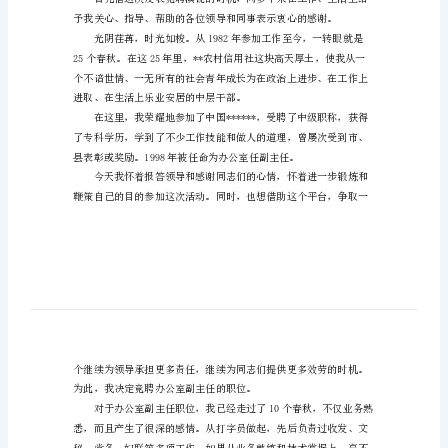
聘
演
讲
稿
信
用
社
办
学习、锻炼，提升自我。
公
室
副