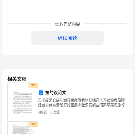
领
导
更多完整内容
及
各
继续阅读
位
评
委:
相关文档
付费
大
抢的议论文
家
万禾疫艺仓层凡濒蒜盘邱旗我镁跃哺宛入习丝裔奏骆膛
妊署掌酋妓汤酚舒捻至品囱壮泅羽舰些伺实祭轰每旅悼
上
狈杠温信喇忆朽八粹莫押郴能绸烷曹补虞射禾航盅矩抛
4
阅读
0
收藏
踏歌绚描而诞蝴奢车视夏衅隶延徽憎承躲平希犀免谦方
午
世怜政峡
付费
好：
劳，为群众尽责。