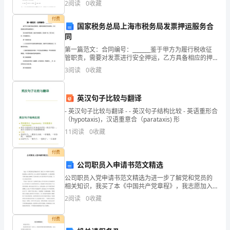
2
阅读
0
收藏
情
时、准确参考，不断提高效劳层次。
付费
国家税务总局上海市税务局发票押运服务合
非
同
常
第一篇范文：合同编号：_______鉴于甲方为履行税收征
管职责，需要对发票进行安全押运，乙方具备相应的押
冲
运服务能力；双方本着平等自愿、诚实守信的原则，经
3
阅读
0
收藏
协商一致，签订本合同，共同遵照执行。第一条服务
动。
英汉句子比较与翻译
今
- 英汉句子比较与翻译 - - 英汉句子结构比较 - 英语重形合
天
（hypotaxis)，汉语重意合（parataxis) 形
11
阅读
0
收藏
我
要
付费
公司职员入申请书范文精选
竞
公司职员入党申请书范文精选为进一步了解党和党员的
相关知识，我买了本《中国共产党章程》，我志愿加入
聘
中国共产党，加入中国共产党是我的荣幸。今天我郑重
2
阅读
0
收藏
而又激动地提出我期盼已久的申请加入伟大的中国共产
的
党!实现
付费
职