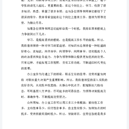
主
任
竞
进取、在生活上乐业安居的中
聘
演
讲
稿
尊
敬
的
各
位