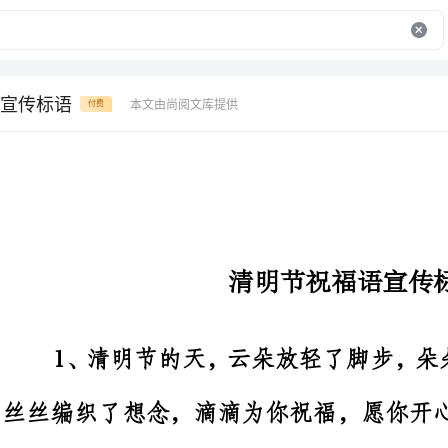
宣传标语
本文由尚阅文库提供
付费
清明节祝福语宣传标语
1
丝丝编织了想念，滴滴为你祝福，愿你开心幸福一生一世。
2、云儿装载着我的问候，飘送给
情，传达给你我的心愿：清明时节，愿你忘却烦恼，自由自在!