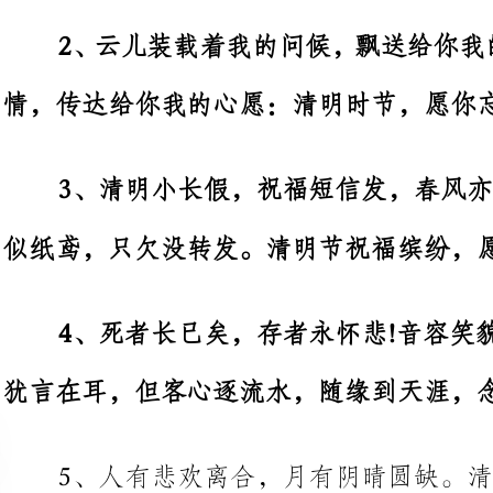
3、清明小长假，祝福短信发，春
似纸鸢，只欠没转发。清明节祝福缤
4、死者长
犹言在耳，但客心逐流水，随缘到天涯，念千里孤坟何处话凄凉?
5、人有悲欢离合，月有阴晴圆缺
6、清明节快到了，警告你别早出
7、清明到，放假好，扫墓踏青不