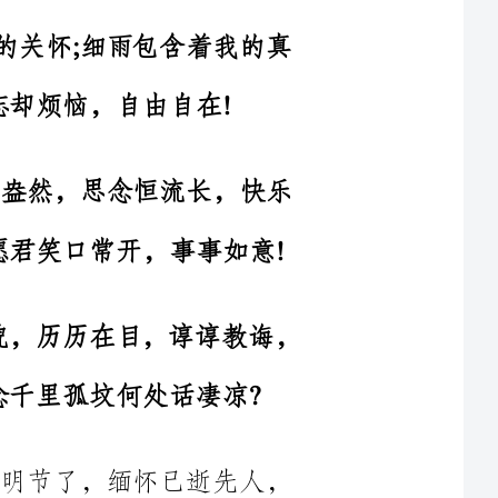
风亦盎然，思念恒流长，快乐
纷，愿君笑口常开，事事如意!
已矣，存者永怀悲!音容笑貌，历历在目，谆谆教诲，
。清明节了，缅怀已逝先人，
扫扫墓，烧烧纸;关爱周围亲朋，多走动，常联系。祝你清明节快乐!
晚归，因为这天有鬼出没，你
最好化上浓妆，戴上假发，穿着白衣，拿着纸扎的棍子去大街上打鬼!
会少，缅故人，看今朝，万事