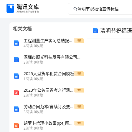
清
明
相关文档
清明节祝福语
节
工程测量生产实习总结报告范本
付费
祝
4
阅读
0
收藏
深圳市颖光科技发展有限公司介绍企业发展分析报告
福
3
阅读
0
收藏
语
2025大型货车租赁合同模板
付费
1
阅读
0
收藏
宣
2023年公务员省考之行测通关题库(附带答案)
付费
2
阅读
0
收藏
传
劳动合同范本(含续订及变更)
付费
标
3
阅读
0
收藏
胡萝卜哲理小故事ppt_图文-课件（PPT讲稿）
付费
语
2
阅读
0
收藏