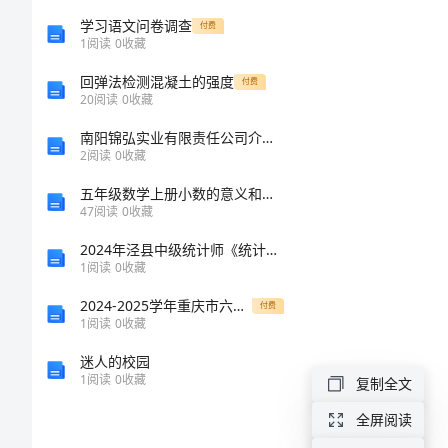
清
学习语文问卷调查
付费
1
阅读
0
收藏
明
回弹法检测混凝土的强度
付费
节
20
阅读
0
收藏
祝
南阳锦弘实业有限责任公司介绍企业发展分析报告
2
阅读
0
收藏
福
五年级数学上册小数的意义和性质教案苏教版
语
47
阅读
0
收藏
宣
2024年泾县中级统计师《统计工作实务》深度预测试题及答案
传
1
阅读
0
收藏
标
2024-2025学年重庆市六校九年级化学上学期期末经典模拟试题含解析
付费
1
阅读
0
收藏
语
迷人的校园
1、
1
阅读
0
收藏
复制全文
清
全屏阅读