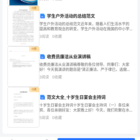
是
新、企业风险、企业活力四个维度对企业发展情况进行
评价。
付费
光
学生户外活动的总结范文
伏
学生户外活动的总结范文近年来，随着人们生活水平的
提高和教育观念的转变，学生户外活动在我国的中小学
校园中得到了越来越多的重视。学生户外活动作为一种
发
3
阅读
0
收藏
特殊的教育方式和途径，可以为学生提供一个拓展视
野、培养个
电
E
付费
系
收费员廉洁从业演讲稿
收费员廉洁从业演讲稿尊敬的各位领导、同事们：大家
F
统
好！今天我演讲的题目是“清正廉洁、严于律已，选做一
名合格收费员”。古人云:“不受曰廉，不污曰洁”。廉洁是
3
阅读
0
收藏
中
绽放于人类之树的一朵鲜花，是做
G
的
付费
范文大全_十岁生日宴会主持词
H
核
十岁生日宴会主持词十岁生日宴会主持词（一）各位来
宾、各位亲朋好友：大家晚上好！今天，我们欢聚在水
心
I
杉饭庄，共同庆祝新郎***、新娘***结婚（停顿）十周
5
阅读
0
收藏
年！共同庆贺他们的爱女田静怡小朋友十周
设
备。