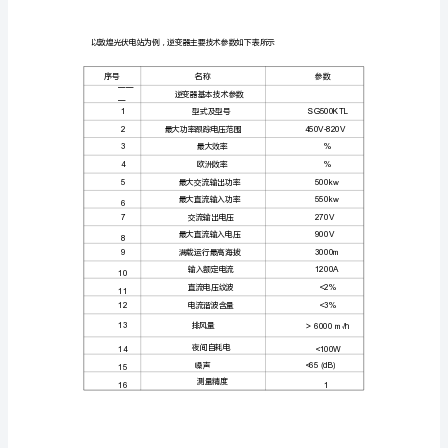
器
①
检
②
修
维
求。
护
③
手
④
册
一、
逆
变
器
的
作