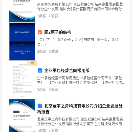
电
泉州客欧商贸有限公司 企业发展分析结果企业发展指数
得分企业发展指数得分泉州客欧商贸有限公司综合得分
站
C
说明：企业发展指数根据企业规模、企业创新、企业风
1
阅读
0
收藏
险、企业活力四个维度对企业发展情况进行评价。该企
中
业的
重
题2原子的结构
D
- 会计学 - 1 - 题2原子(yuánzǐ)的结构 - 第一页，共42
要
页。 -
的
2
阅读
0
收藏
电
付费
企业承包经营合同常用版
气
企业承包经营合同常用版企业承包经营合同甲方（承包
设
方）：【企业名称】统一社会信用代码：【统一社会信
用代码】地址：【企业地址】法定代表人：【法定代表
3
阅读
0
收藏
备，
人名称】电话：【联系电话】乙方（经营方）：【企业
名称】统
同
北京寰宇之舟科技有限公司介绍企业发展分
析报告
时
北京寰宇之舟科技有限公司 企业发展分析结果企业发展
也
指数得分企业发展指数得分北京寰宇之舟科技有限公司
综合得分说明：企业发展指数根据企业规模、企业创
3
阅读
0
收藏