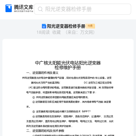
阳
阳光逆变器检修手册
光
阳光逆变器检修手册
付费
逆
18
阅读
收藏
（
来自
：
万文网
）
变
器
检
修
手
册
中