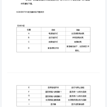
广
核
太
阳
能
光
伏
电
站
阳
光
逆
AC
变