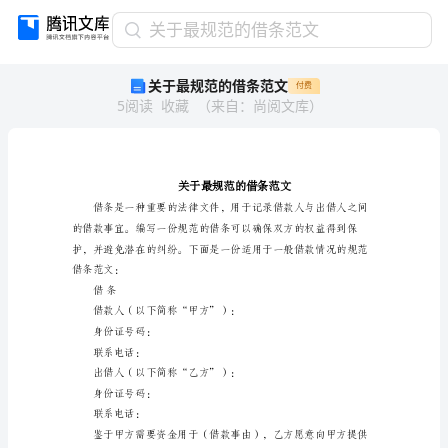
关
关于最规范的借条范文
于
关于最规范的借条范文
付费
最
5
阅读
收藏
（
来自
：
尚阅文库
）
规
范
的
借
条
范
文