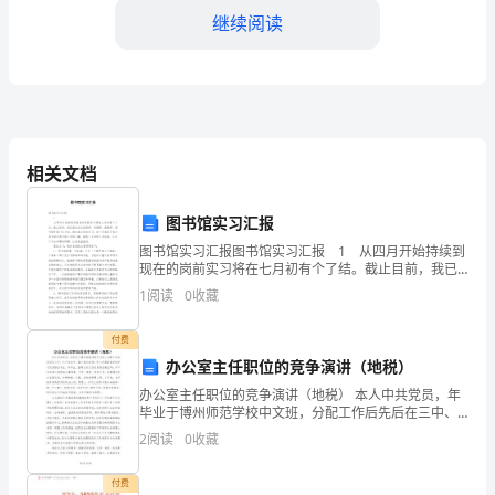
录
继续阅读
借
款
人
与
相关文档
出
图书馆实习汇报
借
图书馆实习汇报图书馆实习汇报 1 从四月开始持续到
现在的岗前实习将在七月初有个了结。截止目前，我已
人
三、借款期限
经先后在流通部、采编部、数图部、期刊部等部门实习
1
阅读
0
收藏
过。通过本次岗前实习，进一步加深了我对图书馆及
之
付费
间
____日止（天数/月数/年数）。
办公室主任职位的竞争演讲（地税）
的
办公室主任职位的竞争演讲（地税） 本人中共党员，年
毕业于博州师范学校中文班，分配工作后先后在三中、
借
六中任初中、高中语文老师；考入伊犁教育学院学习汉
2
阅读
0
收藏
语语言专业，年毕业，获得大专文凭后回校任教至年；
款
付费
四、还款方式及账户信息