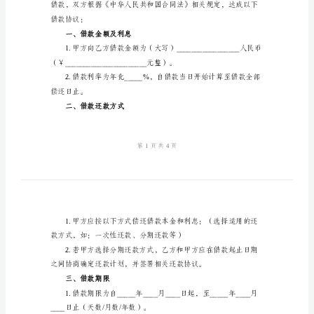
关
于
借条范文：
最
借条
规
借款人（以下简称
范
身份证号码：
的
联系电话：
借
出借人（以下简称
条
身份证号码：
范
联系电话：
文
借
条