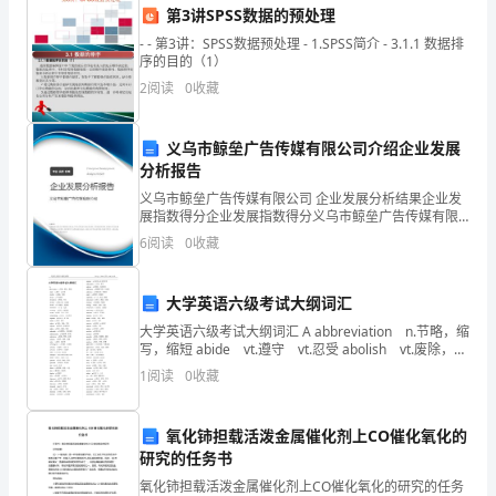
事
第3讲SPSS数据的预处理
- - 第3讲：SPSS数据预处理 - 1.SPSS简介 - 3.1.1 数据排
宜。
序的目的（1）
编
2
阅读
0
收藏
写
等）
义乌市鲸垒广告传媒有限公司介绍企业发展
一
分析报告
义乌市鲸垒广告传媒有限公司 企业发展分析结果企业发
份
2.乙方收款账户信息如下：
展指数得分企业发展指数得分义乌市鲸垒广告传媒有限
公司综合得分说明：企业发展指数根据企业规模、企业
规
6
阅读
0
收藏
创新、企业风险、企业活力四个维度对企业发展情况进
收款银行名称：
行评
范
收款账户户名：
大学英语六级考试大纲词汇
的
大学英语六级考试大纲词汇 A abbreviation n.节略，缩
收款账户号码：
写，缩短 abide vt.遵守 vt.忍受 abolish vt.废除，取
借
消 abs
1
阅读
0
收藏
五、提前还款和违约条款
条
氧化铈担载活泼金属催化剂上CO催化氧化的
可
研究的任务书
以
氧化铈担载活泼金属催化剂上CO催化氧化的研究的任务