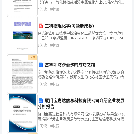
书任务书：氧化铈担载活泼金属催化剂上CO催化氧化的
确
研究研究背景：CO（一氧化碳）是一种有毒有害的气
1
阅读
0
收藏
体，在工业生产和日常生活中都有可能产生，如果不及
保
时处
工科物理化学(习题册成教)
双
包头钢铁职业技术学院冶金化工系郝世兴第一章 气体1
方
．已知 H 临界温度 T =-239.9 ℃，临界压力 P =1 。297
×10 ³kPa 。有一装有的 H 钢瓶，在2 C C 225 ℃时瓶中
8
阅读
0
收藏
的
权
付费
塞罕坝防沙治沙的成功之路
益
塞罕坝防沙治沙的成功之路塞罕坝机械林场防沙治沙的
成功之路众所周知，频频发生的北方地区沙尘天气，给
得
首都北京及周边地区带来了严重的危害，致使土地沙化
1
阅读
0
收藏
急剧蔓延，生产力衰退，水土流失严重，生态环境整体
到
恶化，严
保
厦门宝嘉达信息科技有限公司介绍企业发展
分析报告
护，
厦门宝嘉达信息科技有限公司 企业发展分析结果企业发
展指数得分企业发展指数得分厦门宝嘉达信息科技有限
并
公司综合得分说明：企业发展指数根据企业规模、企业
1
阅读
0
收藏
创新、企业风险、企业活力四个维度对企业发展情况进
避
行评