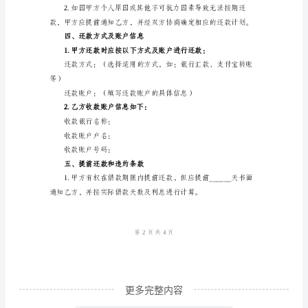
是
借款协议：
一
一、借款金额及利息
种
重
要
的
偿还日止。
法
二、借款还款方式
律
文
件，
用
于
记
更多完整内容