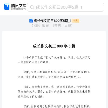
成
成长作文初三800字5篇_1
长
成长作文初三800字5篇_1
付费
作
5
阅读
收藏
（
来自
：
豆柴
）
文
初
三
800
字
5
篇