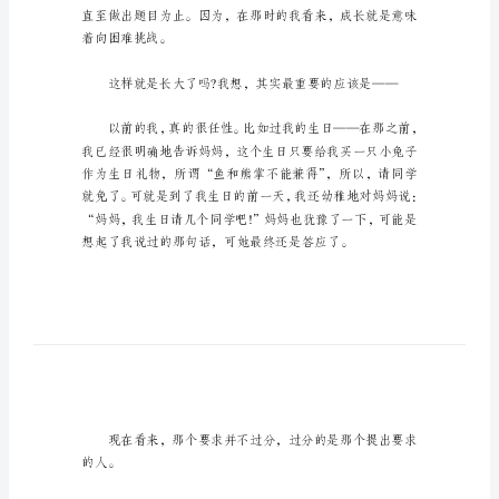
_1
一种默默的心灵上的成熟。
成
长
作
文
初
三
800
敢地承认自己的错误。
字
5
篇
小
着向困难挑战。