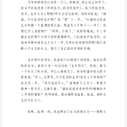
小
的
孩
子
总
把
“长
大”
放
在
嘴
边。
我