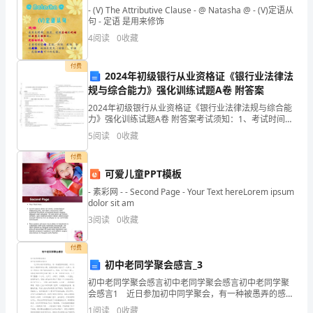
上
- (V) The Attributive Clause - @ Natasha @ - (V)定语从
句 - 定语 是用来修饰
的
4
阅读
0
收藏
成
付费
2024年初级银行从业资格证《银行业法律法
熟。
规与综合能力》强化训练试题A卷 附答案
以
2024年初级银行从业资格证《银行业法律法规与综合能
力》强化训练试题A卷 附答案考试须知：1、考试时间：
前，
120分钟，本卷满分为100分。 2、请首先按要求在试卷
5
阅读
0
收藏
的指定位置填写您的姓名、准考证号等信息。
当
付费
可爱儿童PPT模板
别
- 素彩网 - - Second Page - Your Text hereLorem ipsum
人
dolor sit am
3
阅读
0
收藏
要
借
付费
初中老同学聚会感言_3
我
初中老同学聚会感言初中老同学聚会感言初中老同学聚
会感言1 近日参加初中同学聚会，有一种被愚弄的感
的
觉。本以为是几个要好同学的小聚，没想到召集人竟约
1
阅读
0
收藏