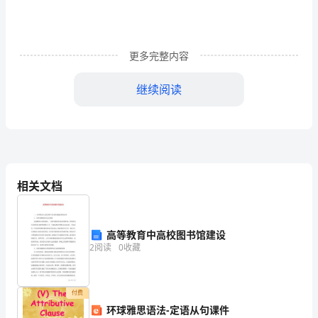
想，
长
大
更多完整内容
其
继续阅读
实
是
一
的人。
种
相关文档
默
默
高等教育中高校图书馆建设
2
阅读
0
收藏
的
心
付费
灵
环球雅思语法-定语从句课件