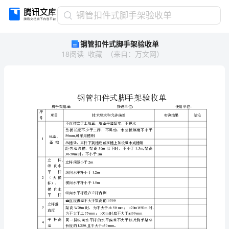
钢
钢管扣件式脚手架验收单
管
钢管扣件式脚手架验收单
扣
18
阅读
收藏
（
来自
：
万文网
）
件
式
脚
手
架
验
序
技术要求和允
项目
收
号