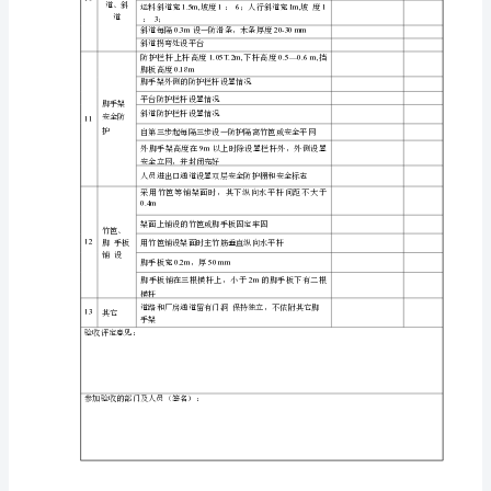
脚
（斜撑、
6
抛撑）、
手
剪刀撑
净距不应大于
15m）
架
连墙
7
用
件
采用刚性连墙件
途：
立杆、
搭
纵向水
离不小于
0.5m
8
平杆的
设
接头
水平方向错开的距离不小于
0.5m
单
钢管搭接长度不小于
Im
2
位：
3
9
扣件
使
对接扣件开口朝上
用
单
位: