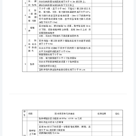
单
50mm,
可采用槽钢
地基、
1
基础
钢
管
时，不小于
30-50m2m
立杆、
立杆间距小于
2m
扣
纵向水
平杆
纵向水平杆小于
1.2m
件
2
（大横
式
横向水平杆小于
1.5m
杆）、
横向水
脚
纵向水平杆设在立杆内侧
平杆
垂直度偏差不大于架高的
1/300
（小横
手
立杆垂
杆）间
3
直度
架
距
纵向水
平杆高
验
4
差
1/250,±50mm
长度的且不大于。
收
纵、横
0
5
向扫地
横向扫地杆固定在扫地杆下方
单
杆
支杆