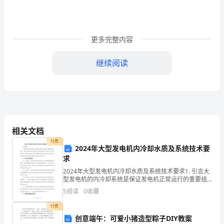
序
号
更多完整内容
项
目
继续阅读
技
序
技术要求和允
项目
号
术
到达作业点设有人行通道
要
6m
求
相关文档
度大于的设置之型斜道
6m
脚手架
设横档时间距为
付费
0.3m
上下通
和
2024年大型发电机内冷却水质及系统技术要
10
道、斜
求
允
道
3
：；
2024年大型发电机内冷却水质及系统技术要求1. 引言大
斜道每隔设
型发电机的内冷却系统是保证发电机正常运行的重要组
许
斜道拐弯处设平台
成部分。内冷却水质的好坏直接关系到发电机的工作效
5
阅读
0
收藏
率、寿命和可靠性。随着科技的进步和环保要求的提高
偏
付费
脚板高度
0.18m
差
创意端午：可爱小猪造型粽子DIY教案
脚手架外侧的防护栏杆设置情况