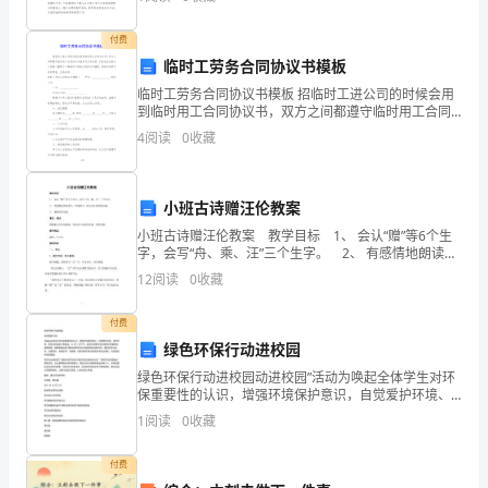
南》，逐步领会、内化政策法规透射出的幼
接
付费
立
临时工劳务合同协议书模板
参加验收的部门及人员（签名）：
临时工劳务合同协议书模板 招临时工进公司的时候会用
于
到临时用工合同协议书，双方之间都遵守临时用工合同
协议书里所订立的东西。下面我在这里为大家精心整理
4
阅读
0
收藏
土
了几篇临时工劳务合同协议书模板，希望对同学们有所
地
小班古诗赠汪伦教案
面，
小班古诗赠汪伦教案 教学目标 1、 会认“赠”等6个生
字，会写“舟、乘、汪”三个生字。 2、 有感情地朗读课
地
文，背诵课文，体会诗中的真情实感。 3、 懂得珍惜友
12
阅读
0
收藏
情。 重点、难点 理解重点词
基
付费
平
绿色环保行动进校园
整
绿色环保行动进校园动进校园”活动为唤起全体学生对环
保重要性的认识，增强环境保护意识，自觉爱护环境、
坚
保护环境，切实从身边的小事做起，12月5日下午，龚店
1
阅读
0
收藏
乡实验学校全体师生积极响应县教体局、邮政局发起的“
实，
付费