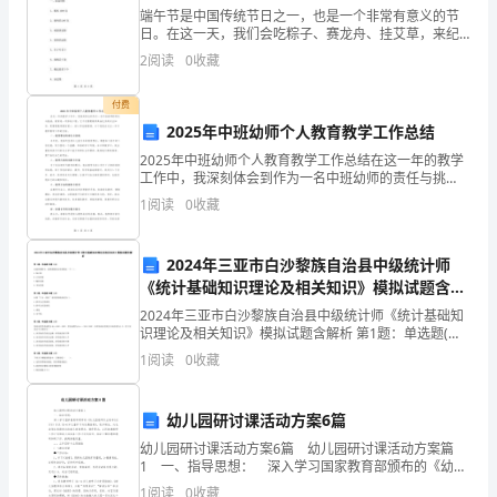
端午节是中国传统节日之一，也是一个非常有意义的节
实
平台防护栏杆设置情况
脚手架
日。在这一天，我们会吃粽子、赛龙舟、挂艾草，来纪
斜道防护栏杆设置情况
念伟大的爱国诗人屈原。而在现代社会，人们也会将传
安全防
11
测
2
阅读
0
收藏
统与趣味结合起来，创造出各种各样的创意粽子。今
护
天，我们就
结
付费
9m
2025年中班幼师个人教育教学工作总结
安全立网，并封闭完好
果
2025年中班幼师个人教育教学工作总结在这一年的教学
结
工作中，我深刻体会到作为一名中班幼师的责任与挑
战。教育是一项系统工程，它不仅需要教师具备扎实的
1
阅读
0
收藏
专业知识，更需要教师拥有爱心、耐心和创新精神。以
论
0.4m
下是我
1
架面上铺设的竹笆或脚手板固定牢
2024年三亚市白沙黎族自治县中级统计师
竹笆、
《统计基础知识理论及相关知识》模拟试题含解
脚手板
12
地
析
铺设
2024年三亚市白沙黎族自治县中级统计师《统计基础知
脚手板宽，厚
0.2m50mm
基、
识理论及相关知识》模拟试题含解析 第1题：单选题(本
题1分)在抽样推断中，需要推断的总体参数是一个
2m
1
阅读
0
收藏
基
（）。A.统计量B.已知的量C.随机变量D.未知的
横杆
础
其它
幼儿园研讨课活动方案6篇
13
手架
不
幼儿园研讨课活动方案6篇 幼儿园研讨课活动方案篇
验收评定意见：
1 一、指导思想： 深入学习国家教育部颁布的《幼儿
园教师专业标准(试行)》以及《3-6岁儿童学习与发展指
直
1
阅读
0
收藏