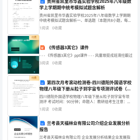
贵州省凯里市华鑫实验学校2025年八年级数
务。
学上学期期中统考模拟试题含解析
查工作。
2.
贵州省凯里市华鑫实验学校2025年八年级数学上学期期
中统考模拟试题含解析一、单选题（本题共8小题，每题
5分，共40分）1、计算的结果是( )A． B． C． D．
加
1
阅读
0
收藏
2、如图，，和，和为对应边，若，，则
升。
强
付费
《传感器3其它》课件
学
- - - 《传感器3其它》ppt课件 - - - 风廑垠挺戎班滑拄觳过
校
3
阅读
0
收藏
后
工作。
付费
勤
第四次月考滚动检测卷-四川德阳外国语学校
七、工作进展评估
物理八年级下册从粒子到宇宙专项测评试卷（解
管
析版含答案）
四川德阳外国语学校物理八年级下册从粒子到宇宙专项
测评 考试时间：90分钟；命题人：教研组考生注意：
理，
1、本卷分第I卷（选择题）和第Ⅱ卷（非选择题）两部
1
阅读
0
收藏
分，满分100分，考试时间90分钟2、答卷前，考生务
提
兰考县天福林业有限公司介绍企业发展分析
高
报告
问题。
工
兰考县天福林业有限公司 企业发展分析结果企业发展指