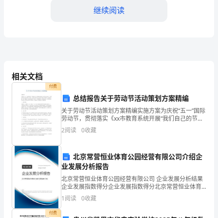
质
继续阅读
量，
为
师
生
相关文档
五、加强沟通与合作
付费
提
总结报告关于劳动节活动策划方案精编
供
关于劳动节活动策划方案精编实施方案为庆祝“五一”国际
劳动节，贯彻落实《xx市教育系统开展“我们自己的节日”
到的问题。
优
主题活动实施方案的通知》精神，充分展示我校师生在
2
阅读
0
收藏
创建文明城市中昂扬向上的精神风貌，进一步激发广
质
北京常营恒业体育公园经营有限公司介绍企
的
业发展分析报告
综
北京常营恒业体育公园经营有限公司 企业发展分析结果
持。
企业发展指数得分企业发展指数得分北京常营恒业体育
合
公园经营有限公司综合得分说明：企业发展指数根据企
六、工作推进计划
1
阅读
0
收藏
业规模、企业创新、企业风险、企业活力四个维度对企
服
业发
付费