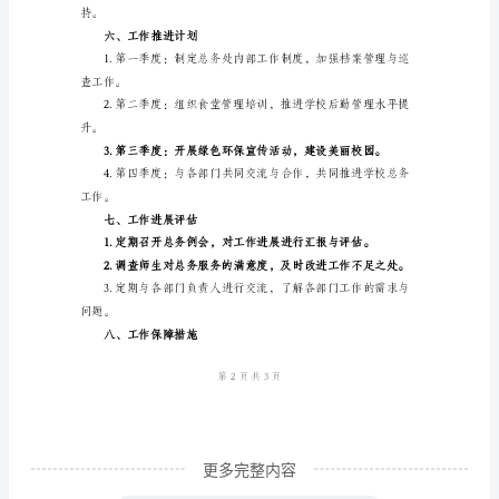
2023
一、
工
作
目
标
四、绿色环保建设
1.
提
升
总
务
服
更多完整内容
务