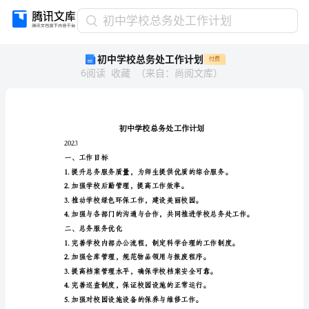
初
初中学校总务处工作计划
中
初中学校总务处工作计划
付费
学
6
阅读
收藏
（
来自
：
尚阅文库
）
校
总
务
处
工
作
2023
计
一、工作目标