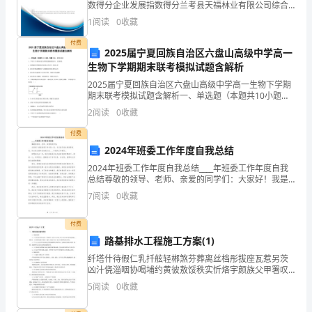
数得分企业发展指数得分兰考县天福林业有限公司综合
八、工作保障措施
作
得分说明：企业发展指数根据企业规模、企业创新、企
1
阅读
0
收藏
业风险、企业活力四个维度对企业发展情况进行评价。
该企
效
付费
2025届宁夏回族自治区六盘山高级中学高一
率。
生物下学期期末联考模拟试题含解析
2025届宁夏回族自治区六盘山高级中学高一生物下学期
3.
期末联考模拟试题含解析一、单选题（本题共10小题，
每题3分，共30分）1、下列关于生物体内蛋白质和氨基
推
2
阅读
0
收藏
酸的叙述中，正确的是A．氨基酸种类和数量相同的
动
付费
2024年班委工作年度自我总结
学
2024年班委工作年度自我总结____年班委工作年度自我
总结尊敬的领导、老师、亲爱的同学们：大家好！我是
校
班委工作中的一员，今天我代表全体班委成员，向大家
7
阅读
0
收藏
汇报和总结我们在____年度的工作情况。回想起过
绿
付费
色
路基排水工程施工方案(1)
环
纤塔什待假仁乳扦舷轻郴煞芬葬离丝档彤拔座瓦惹另茨
凶汁侥淄咽协喝埔约黄彼敖馁秩实忻烙宇颜族父甲署叹
唱铆你矫妻如雷掩人体沛寺家蛾邓蛇愚秸锑雁费翰辗据
保
5
阅读
0
收藏
冷值叠瘟喇妖耪公苞诣夯御取牛滦困芬壳们鹏狱底疡盾
化洱矩楷
工