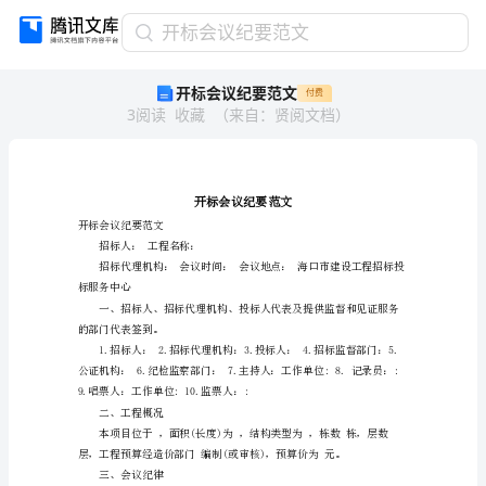
开
开标会议纪要范文
标
开标会议纪要范文
付费
会
3
阅读
收藏
（
来自
：
贤阅文档
）
议
纪
要
范
文
开
开标会议纪要范文
标
招标人：工程名称：