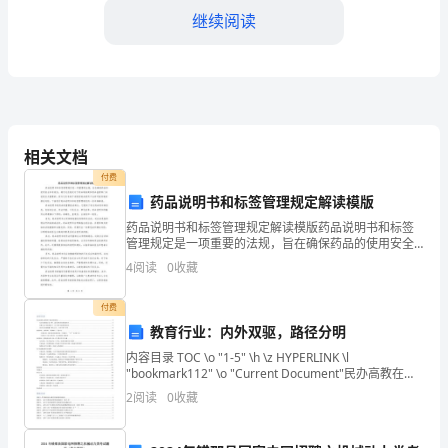
理
继续阅读
机
构：
会
况
议
相关文档
2.评标纪律及报价注意事项：
付费
时
药品说明书和标签管理规定解读模版
间：
药品说明书和标签管理规定解读模版药品说明书和标签
管理规定是一项重要的法规，旨在确保药品的使用安全
会
和有效性。遵守这些规定对于药品制造商和药品监管部
4
阅读
0
收藏
门来说是至关重要的，因为它们有助于消除因药品使用
议
不当而可
付费
地
教育行业：内外双驱，路径分明
点后保留两位有效，涂改无效。
内容目录 TOC \o "1-5" \h \z HYPERLINK \l
点：
"bookmark112" \o "Current Document"民办高教在高
决标记录
等教育中承担重要角色 5HYPERLINK
海
2
阅读
0
收藏
招标范围:
口