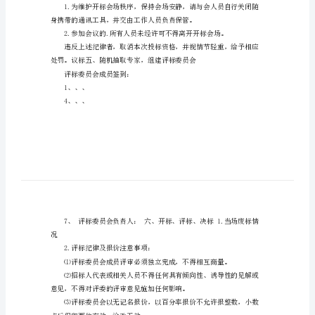
会
议
标服务中心
纪
要
的部门代表签到。
范
文
开
9.唱票人：工作单位:10.监票人：:
标
二、工程概况
会
议
纪
三、会议纪律
要
范