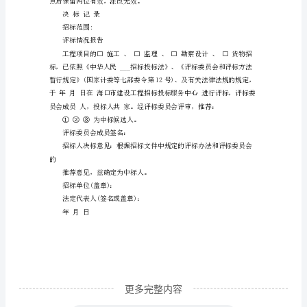
文
招
标
人：
评标委员会成员签到：
工
1、、、
程
4、、、
名
称：
招
标
更多完整内容
代