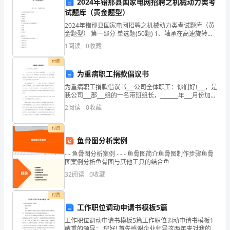
2024年错那县国家电网招聘之机械动力类考
评标情况报告
市
试题库（黄金题型）
2024年错那县国家电网招聘之机械动力类考试题库（黄
建
金题型） 第一部分 单选题(50题) 1、轴承在高速旋转时
宜用( )A.脂润滑B.油润滑C.不确定【答案】：B2、带传
设
1
阅读
0
收藏
动中传动比较准确的是
付费
工
为重病职工捐款倡议书
程
为重病职工捐款倡议书___公司全体职工：你们好!___，是
我公司___部___组的一名带班组长，_______年___月份加入
招
___大家庭。作为一名带班组长，在工作期间，他工作诚
2
阅读
0
收藏
恳热情、勤奋敬业、积极
标
①②③为中标候选人。
付费
投
评标委员会成员签名：
鱼骨图分析案例
标
- - 鱼骨图分析案例 - - - 鱼骨图简介鱼骨图制作步骤鱼骨
图案例分析鱼骨图与其他工具的结合鱼
服
的
32
阅读
0
收藏
务
推荐意见，兹确定为中标人。
付费
工作职位调动申请书模板5篇
中
招标单位(盖章)：
工作职位调动申请书模板5篇工作职位调动申请书模板1
心
敬重的领导： 您好! 首先感谢企业领导这两年来对我的培
法定代表人(签名或盖章)：