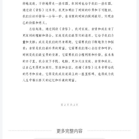
的
今
天，
我
读
完
了
《背
影》
这
本
书，
更多完整内容