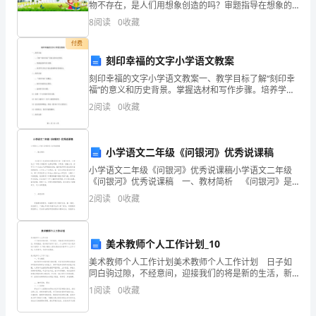
物不存在，是人们用想象创造的吗？审题指导在想象的
成
世界里，一切都变得那么奇妙，什么都可能发生。下面
8
阅读
0
收藏
这些题目一定会激发你无穷的遐想。国王玩的最好小树
长
的心思
付费
有
刻印幸福的文字小学语文教案
刻印幸福的文字小学语文教案一、教学目标了解“刻印幸
了
福”的意义和历史背景。掌握选材和写作步骤。培养学生
用文字表达情感和思考的能力。二、教学内容“刻印幸福”
新
2
阅读
0
收藏
的概念。刻印幸福的历史背景。选材和写作步骤：(1
的
小学语文二年级《问银河》优秀说课稿
认
小学语文二年级《问银河》优秀说课稿小学语文二年级
识
《问银河》优秀说课稿 一、教材简析 《问银河》是
国标本苏教版语文第三册第24课，小学语文二年级《问
2
阅读
0
收藏
和
银河》优秀说课稿。本课是一首散文诗，抒写
体
美术教师个人工作计划_10
验。
美术教师个人工作计划美术教师个人工作计划 日子如
同白驹过隙，不经意间，迎接我们的将是新的生活，新
以
的挑战，是时候开始写计划了。什么样的计划才是好的
1
阅读
0
收藏
计划呢？以下是小编为大家收集的美术教师个人工作计
下
划，