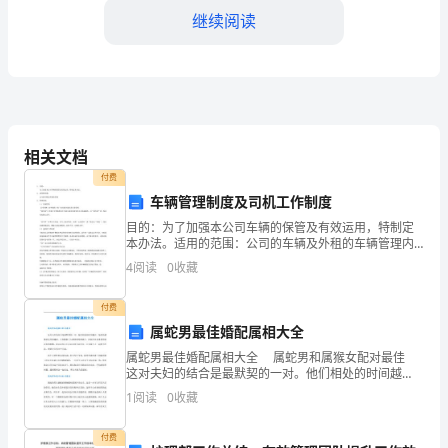
并
继续阅读
深
感
震
撼
相关文档
和
付费
车辆管理制度及司机工作制度
收
目的：为了加强本公司车辆的保管及有效运用，特制定
获。
本办法。适用的范围：公司的车辆及外租的车辆管理内
容：3.1 车辆管理： 公司车辆（含外租的）统一由行政
4
阅读
0
收藏
通
分部负责日常管理；“派车单”，经部门主管批准后交行
过
付费
属蛇男最佳婚配属相大全
与
属蛇男最佳婚配属相大全 属蛇男和属猴女配对最佳
这对夫妇的结合是最默契的一对。他们相处的时间越
主
长，他们的感情就会变得越深。大多数猴子人都很聪明
1
阅读
0
收藏
和能干，但他们总是希望得到应有的报酬，所以这些人
人
不会
付费