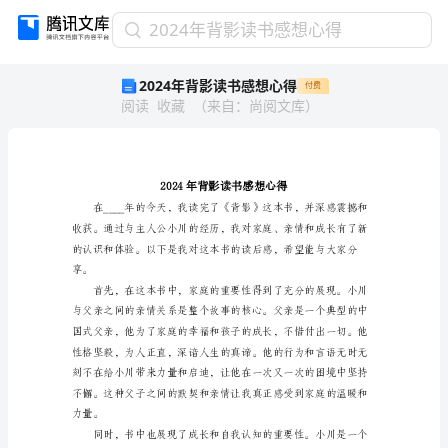
2024
2024年背影读书感想心得
年
2024年背影读书感想心得
付费
背
阅读
收藏
（
来自
：
尚阅文库
）
影
读
书
感
想
心
得