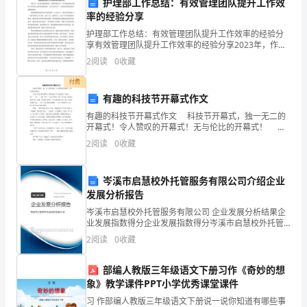
公
护理部工作总结：有效管理团队提升工作效
率的经验分享
小
己的价值和意义。
护理部工作总结：有效管理团队提升工作效率的经验分
享有效管理团队提升工作效率的经验分享2023年，作为
川
护理部的部长，我想回顾过去一年中我们团队在提高工
2
阅读
0
收藏
作效率方面所积累的经验，并向大家分享一下我们取得
的
的成
付费
经
有趣的科技节开幕式作文
有趣的科技节开幕式作文 科技节开幕式，独一无二的
历，
开幕式！令人赞叹的开幕式！无与伦比的开幕式！ 宣
布了科技节的开幕式，接着迎来了令人惊讶的“飞机大
2
阅读
0
收藏
我
战”。“SU”，一艘“UFO”！这个小型的“UF
对
岑溪市启慧校外托管服务有限公司介绍企业
家
发展分析报告
岑溪市启慧校外托管服务有限公司 企业发展分析结果企
庭、
业发展指数得分企业发展指数得分岑溪市启慧校外托管
服务有限公司综合得分说明：企业发展指数根据企业规
2
阅读
0
收藏
亲
模、企业创新、企业风险、企业活力四个维度对企业发
展情
情
部编人教版三年级语文下册习作《奇妙的想
象》教学课件PPT小学优秀课堂课件
和
习 作部编人教版三年级语文下册说一说你知道有哪些事