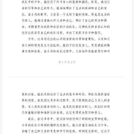
2024
年
享。
背
影
读
书
感
想
心
力量。
得
在
____
年