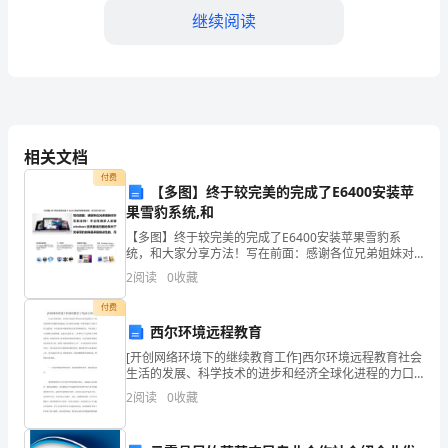
（以
继续阅读
下
简
称
性支付给乙方。
“甲
相关文档
五、工程变更
付费
方”）
【多图】终于较完美的完成了E6400安装苹
果雪豹系统,和
和
【多图】终于较完美的完成了E6400安装苹果雪豹系
乙
变更合同。
统，和大家分享方法！写在前面：感谢各位兄弟姐妹对
本文的支持！不过在很多人安装windows系统都成问题
2
阅读
0
收藏
的条件下安装雪豹的确是具备挑战性的，而且本文也只
方
付费
（以
整。
西尔环境远程教育
下
[开创网络环境下的继续教育工作]西尔环境远程教育社会
六、违约责任
生活的发展、科学技术的进步和经济全球化进程的力口
快，为继续教育的蓬勃发展创造了良好的历史机遇。特
简
2
阅读
0
收藏
别是现代信息技术的飞速发展，以信息化带动继续教育
及其
称