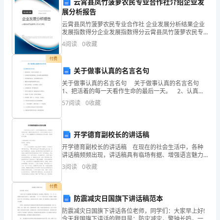
付相应的逾期利息。
云霄县凤竹菠萝农民专业合作社介绍企业发
“乙
展分析报告
方”）
云霄县凤竹菠萝农民专业合作社 企业发展分析结果企业
发展指数得分企业发展指数得分云霄县凤竹菠萝农民专
业合作社综合得分说明：企业发展指数根据企业规模、
共
4
阅读
0
收藏
企业创新、企业风险、企业活力四个维度对企业发展情
况进
同
付费
关于做事认真的名言名句
七、争议解决
订
关于做事认真的名言名句 关于做事认真的名言名句
1、把活着的每一天看作生命的最后一天。 2、认真做
立，
是只是把事情做对，用心做事才能把事情做好。 3、你
57
阅读
0
收藏
真诚地自我肯定，你更有雅量肯定别人。 4
双
方
八、附则
开学德育副校长的讲话稿
经
开学德育副校长的讲话稿 在现在的社会生活中，各种
讲话稿频频出现，讲话稿具有临场有据、增强语言魅力
友
的作用。你写讲话稿时总是无从下笔？以下是小编整理
3
阅读
0
收藏
的开学德育副校长的讲话稿，欢迎阅读与收藏。开学德
付清全部款项。
好
育
付费
协
防震减灾日国旗下讲话稿范本
律效力。
防震减灾日国旗下讲话各位老师，同学们：大家早上好!
商，
今天我国旗下讲话的题目是：防灾减灾，警钟长鸣，一