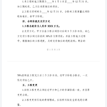
合
一、合同标的
同
范
文
二、工程质量要求
2024
年
建
筑
稳定、实用。
安
三、工程期限及交付时间
装
工