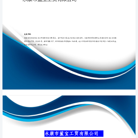
司
介
绍
专业品质权威
企
业
发
展
分
永康市鲨宝工贸
析