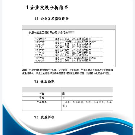
报
告
永
康
免责声明:
市
鲨
如需引用或合作，请与我方联系:
宝
工
贸
有
限
1
公
司