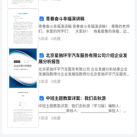
康
资质
空
最终被接受进入剑桥大学。通过这个故事，我学到了很
多关
产品服务
市
制日
青春奋斗幸福演讲稿
鲨
青春奋斗幸福演讲稿 青春奋斗幸福演讲稿1 尊敬的老师
宝
们，亲爱的同学们： 大家好！ 拖着疲惫的身躯，迈
1.3
发展历程
着沉重的步伐，独自徘徊于道路尽头，夕阳无限拉长了
5
阅读
0
收藏
我的身影，落寞憔悴……双肩背着沉沉的书包，那张
工
贸
北京星驰环宇汽车服务有限公司介绍企业发
2
展分析报告
有
北京星驰环宇汽车服务有限公司 企业发展分析结果企业
限
发展指数得分企业发展指数得分北京星驰环宇汽车服务
有限公司综合得分说明：企业发展指数根据企业规模、
2
阅读
0
收藏
企业创新、企业风险、企业活力四个维度对企业发展情
公
况进
司
中班主题教案详案：我们去秋游
综
中班主题教案详案：我们去秋游（学习版）编制人：
__________________审核人：__________________审批人：
__________________编制学校：__________
合
1
阅读
0
收藏
得