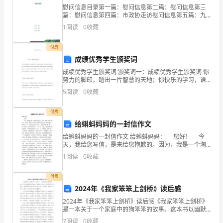
慰问信息目录第一篇：慰问信息第二篇：慰问信息第三
数
篇：慰问信息第四篇：市政协走访慰问信息第五篇：九
九重阳慰问信息正文第一篇：慰问信息县残联走访慰问
永康市鲨宝工贸有限公司综合得分
1
阅读
0
收藏
得
老干部及贫困残疾人家庭春节来临之际，为使广大老干
部及残疾
分
付费
成绩优秀学生颁奖词
企
成绩优秀学生颁奖词 颁奖词一：成绩优秀学生颁奖词 你
努力的脚印，踏出一片智慧的天地；你快乐的学习，谱
业
出一曲动听的歌谣。梅花香自苦寒来，水转花开梦实
5
阅读
0
收藏
现。你认定读书是创业的基础
发
付费
展
给蝌蚪妈妈的一封信作文
指
给蝌蚪妈妈的一封信作文 给蝌蚪妈妈： 您好！ 今
天，我给您写信，是来给您抱歉的。因为，我是一个淘
数
气的孩子，前些天，我和几个小伙伴来到稻田边你们
1
阅读
0
收藏
家，用网兜捉走了您的孩子，您一定很着急吧？每天晚
上
得
1.2
企业画像
付费
分
2024年《我家笨笨上剑桥》读后感
类别
2024年《我家笨笨上剑桥》读后感《我家笨笨上剑桥》
永
是一本关于一个家庭中的狗笨笨的故事。这本书以幽默
空
行业
的方式描绘了笨笨如何成为一只聪明而又有趣的狗，并
7
阅读
0
收藏